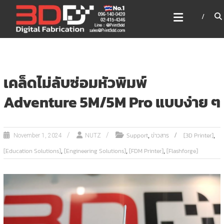
Skip
3DD DIGITAL FABRICATION
to
เครื่องพิมพ์3มิติ สแกนเนอร์
content
เลเซอร์
3DD Digital Fabrication 3D Printer | 3D Scanner |
Laser
เคล็ดไม่ลับซ่อมหัวพิมพ์
Adventure 5M/5M Pro แบบง่าย ๆ
,
,
Support
ข่าวสาร
[3D Printer]
November 1, 2024
NUTZ
,
,
,
[Education Solutions]
[Engineering Solutions]
[FDM Printer]
[Flashforge]