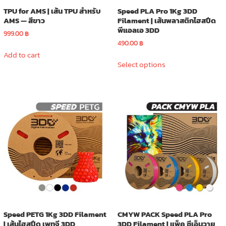
TPU for AMS | เส้น TPU สำหรับ
Speed PLA Pro 1Kg 3DD
AMS — สีขาว
Filament | เส้นพลาสติกไฮสปีด
พีแอลเอ 3DD
999.00
฿
490.00
฿
Add to cart
This
Select options
product
has
multiple
variants.
The
options
may
be
chosen
on
the
product
page
Speed PETG 1Kg 3DD Filament
CMYW PACK Speed PLA Pro
| เส้นไฮสปีด เพทจี 3DD
3DD Filament | แพ็ค ซีเอ็มวาย