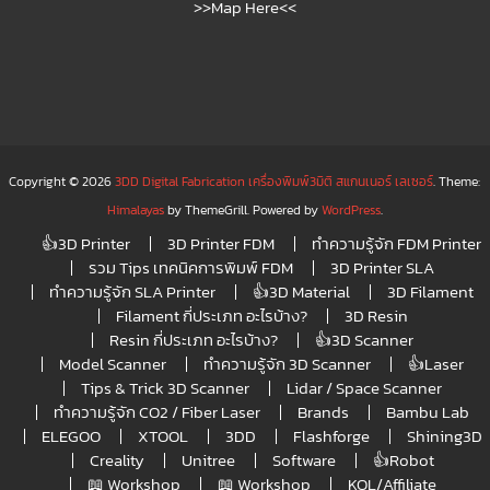
>>Map Here<<
Copyright © 2026
3DD Digital Fabrication เครื่องพิมพ์3มิติ สแกนเนอร์ เลเซอร์
. Theme:
Himalayas
by ThemeGrill. Powered by
WordPress
.
👍3D Printer
3D Printer FDM
ทำความรู้จัก FDM Printer
รวม Tips เทคนิคการพิมพ์ FDM
3D Printer SLA
ทำความรู้จัก SLA Printer
👍3D Material
3D Filament
Filament กี่ประเภท อะไรบ้าง?
3D Resin
Resin กี่ประเภท อะไรบ้าง?
👍3D Scanner
Model Scanner
ทำความรู้จัก 3D Scanner
👍Laser
Tips & Trick 3D Scanner
Lidar / Space Scanner
ทำความรู้จัก CO2 / Fiber Laser
Brands
Bambu Lab
ELEGOO
XTOOL
3DD
Flashforge
Shining3D
Creality
Unitree
Software
👍Robot
📖 Workshop
📖 Workshop
KOL/Affiliate