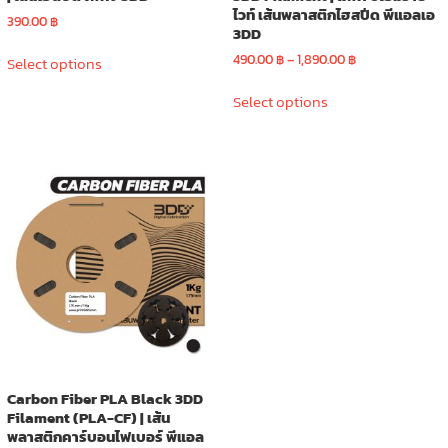
ไวท์ เส้นพลาสติกไฮสปีด พีแอลเอ
390.00
฿
3DD
This
Price
490.00
฿
–
1,890.00
฿
Select options
product
range:
This
has
490.00 ฿
Select options
product
multiple
through
has
variants.
1,890.00 ฿
multiple
The
variants.
options
The
may
options
be
may
chosen
be
on
chosen
the
on
product
the
page
product
page
Carbon Fiber PLA Black 3DD
Filament (PLA-CF) | เส้น
พลาสติกคาร์บอนไฟเบอร์ พีแอล