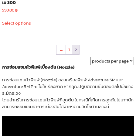
เอ 3DD
590.00
฿
This
Select options
product
has
multiple
variants.
←
1
2
The
options
may
การซ่อมแซมหัวพิมพ์เบื้องต้น (Nozzle)
be
chosen
การซ่อมแซมหัวพิมพ์ (Nozzle) ของเครื่องพิมพ์ Adventure 5M และ
on
Adventure 5M Pro ไม่ใช่เรื่องยาก หากคุณปฏิบัติตามขั้นตอนต่อไปนี้อย่าง
the
ระมัดระวัง
product
โดยสำหรับการซ่อมแซมหัวพิมพ์ที่อุดตัน ในกรณีที่เกิดการอุดตันไม่มากนัก
page
สามารถซ่อมแซมอาการเบื้องต้นได้ง่ายๆตามวิดีโอด้านล่างนี้