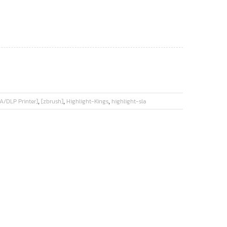
,
,
,
A/DLP Printer]
[zbrush]
Highlight-Kings
highlight-sla