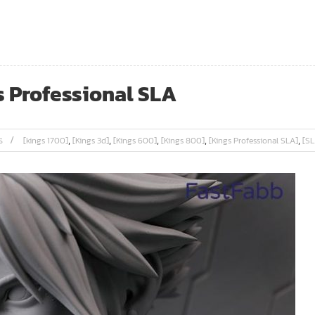
s Professional SLA
,
,
,
,
,
ร
[kings 1700]
[Kings 3d]
[Kings 600]
[Kings 800]
[Kings Professional SLA]
[SL