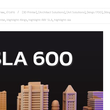
,
,
,
,
,
view
ข่าวสาร
[3D Printer]
[Architect Solutions]
[Art Solutions]
[kings 1700]
[Kin
,
,
,
nter
Highlight-Kings
highlight-RAY SLA
highlight-sla