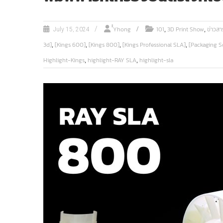
,
,
ํํYhong
101
3D Print Show
ข่าวสา
July 15, 2024
,
,
,
,
3d]
[Kings 600]
[Kings 800]
[Kings Professional SLA]
[Packaging S
,
,
Highlight-Kings
highlight-RAY SLA
highlight-sla