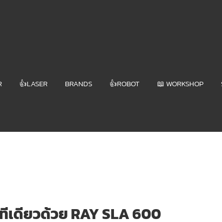
R
👍LASER
BRANDS
👍ROBOT
📖 WORKSHOP
กันทีเดียวด้วย RAY SLA 600