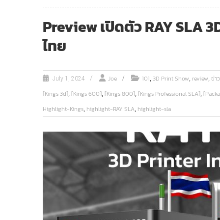
Preview เปิดตัว RAY SLA 3D
ไทย
,
,
,
Joe
101
3D Print Show
review
ข่า
July 1, 2024
,
,
,
,
[Kings 3d]
[Kings 600]
[Kings 800]
[Kings Professional SLA]
[Packa
,
,
Highlight-Kings
highlight-RAY SLA
highlight-sla