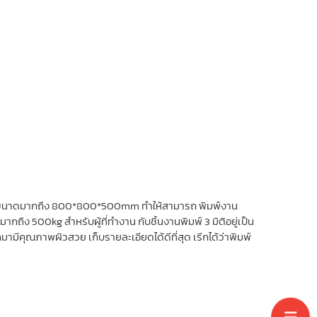
ิมพ์งานขนาดมากถึง 800*800*500mm ทำให้สามารถ พิมพ์งาน
กถึง 500kg สำหรับผู้ที่ทำงาน กับชิ้นงานพิมพ์ 3 มิติอยู่เป็น
ามีคุณภาพผิวสวย เก็บรายละเอียดได้ดีที่สุด เรีกได้ว่าพิมพ์