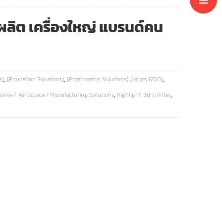
ลิต เครื่องใหญ่ แบรนด์คน
,
,
,
,
s]
[Education Solutions]
[Engineering Solutions]
[kings 1700]
,
,
tive / Aerospace / Manufacturing Solutions
highlight-3d-printer