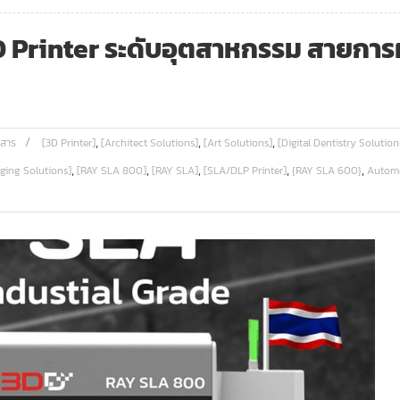
 Printer ระดับอุตสาหกรรม สายการผ
,
,
,
วสาร
[3D Printer]
[Architect Solutions]
[Art Solutions]
[Digital Dentistry Solution
,
,
,
,
,
ging Solutions]
[RAY SLA 800]
[RAY SLA]
[SLA/DLP Printer]
{RAY SLA 600}
Automo