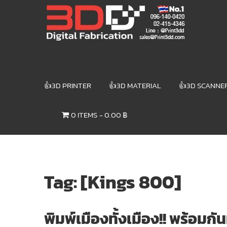
Skip
3DD DIGITAL
to
content
FABRICATION
เครื่องพิมพ์3มิติ
สแกนเนอร์
เลเซอร์
👍3D PRINTER
👍3D MATERIAL
👍3D SCANNE
3DD Digital
Fabrication
0 ITEMS
0.00 ฿
3D Printer |
3D Scanner
| Laser
Tag: [Kings 800]
พิมพ์เมืองทั้งเมือง!! พร้อม