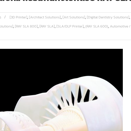
,
,
,
,
ร
[3D Printer]
[Architect Solutions]
[Art Solutions]
[Digital Dentistry Solutions]
,
,
,
,
,
olutions]
[RAY SLA 800]
[RAY SLA]
[SLA/DLP Printer]
{RAY SLA 600}
Automotive /