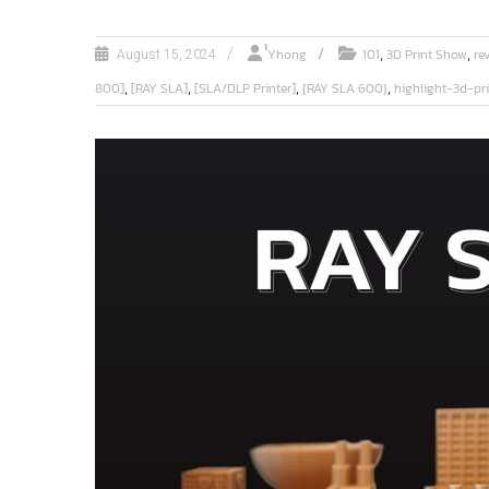
,
,
ํํYhong
101
3D Print Show
re
August 15, 2024
,
,
,
,
800]
[RAY SLA]
[SLA/DLP Printer]
{RAY SLA 600}
highlight-3d-pri