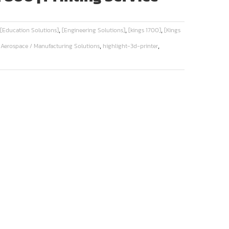
,
,
,
[Education Solutions]
[Engineering Solutions]
[kings 1700]
[Kings
,
,
 Aerospace / Manufacturing Solutions
highlight-3d-printer