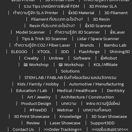
รวม Tips เทคนิคการพิมพ์ FDM
3D Printer SLA
ทำความรู้จัก SLA Printer
👍3D Material
3D Filament
Filament กี่ประเภท อะไรบ้าง?
3D Resin
Resin กี่ประเภท อะไรบ้าง?
👍3D Scanner
Model Scanner
ทำความรู้จัก 3D Scanner
👍Laser
Tips & Trick 3D Scanner
Lidar / Space Scanner
ทำความรู้จัก CO2 / Fiber Laser
Brands
Bambu Lab
ELEGOO
XTOOL
3DD
Flashforge
Shining3D
Creality
Unitree
Software
👍Robot
📖 Workshop
📖 Workshop
KOL/Affiliate
Solutions
STEM LAB / FABLAB รับทำห้องเรียน แลปนวัตกรรม
Kids / Family / Hobby
Automotive / Manufacturing
Education / Lab
Medical / Healthcare
Dentistry
Art / Jewelry
Architecture / Construction
Product Design
บทความ
Intro ความรู้มือใหม่
#FreeDD
Webinar
บทความทั้งหมด
3D Print Showcase
Knowledge
3D Scan Showcase
Review
Laser Showcase
Support3DD
Contact Us
>>Order Tracking<<
>>ขอใบเสนอราคา<<