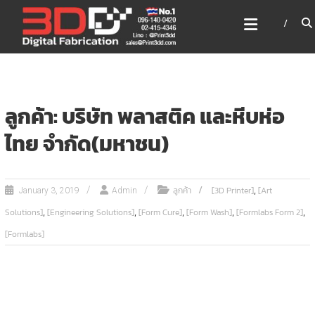
Skip
3DD DIGITAL FABRICATION
to
เครื่องพิมพ์3มิติ สแกนเนอร์
content
เลเซอร์
3DD Digital Fabrication 3D Printer | 3D Scanner |
Laser
ลูกค้า: บริษัท พลาสติค และหีบห่อ
ไทย จำกัด(มหาชน)
,
ลูกค้า
[3D Printer]
[Art
January 3, 2019
Admin
,
,
,
,
,
Solutions]
[Engineering Solutions]
[Form Cure]
[Form Wash]
[Formlabs Form 2]
[Formlabs]