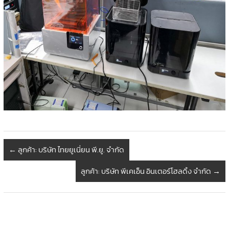
←
ลูกค้า: บริษัท ไทยยูเนี่ยน พี.ยู. จำกัด
ลูกค้า: บริษัท พีเคเอ็น อินเตอร์โฮลดิ้ง จำกัด
→