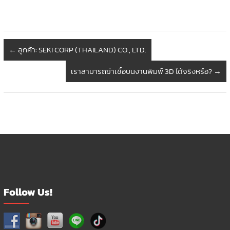
multiple
variants.
The
options
←
ลูกค้า: SEKI CORP (THAILAND) CO., LTD.
may
be
เราสามารถฆ่าเชื้อบนงานพิมพ์ 3D ได้จริงหรือ?
→
chosen
on
the
product
page
Follow Us!