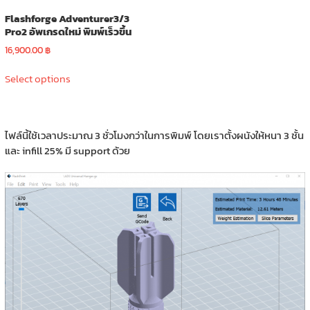
Flashforge Adventurer3/3
Pro2 อัพเกรดใหม่ พิมพ์เร็วขึ้น
16,900.00
฿
This
Select options
product
has
multiple
variants.
ไฟล์นี้ใช้เวลาประมาณ 3 ชั่วโมงกว่าในการพิมพ์ โดยเราตั้งผนังให้หนา 3 ชั้น
The
และ infill 25% มี support ด้วย
options
may
be
chosen
on
the
product
page