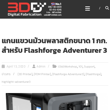
Skip
3DD DIGITAL FABRICATION
to
เครื่องพิมพ์3มิติ สแกนเนอร์
content
เลเซอร์
3DD Digital Fabrication 3D Printer | 3D Scanner |
Laser
แกนแขวนม้วนพลาสติกขนาด 1 กก.
สำหรับ Flashforge Adventurer 3
,
,
,
(Old)Workshop
101
Support
April 13, 2020
Admin
,
,
,
,
ข่าวสาร
[3D Printer]
[FDM Printer]
[Flashforge Adventurer3]
[Flashforge]
highlight-adventurer3