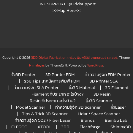
LINE SUPPORT :
@3ddsupport
>>Map Here<<
Copyright © 2026
3DD Digital Fabrication เครื่องพิมพ์3มิติ สแกนเนอร์ เลเซอร์
. Theme:
Himalayas
by ThemeGrill. Powered by
WordPress
.
👍3D Printer
3D Printer FDM
ทำความรู้จัก FDM Printer
รวม Tips เทคนิคการพิมพ์ FDM
3D Printer SLA
ทำความรู้จัก SLA Printer
👍3D Material
3D Filament
Filament กี่ประเภท อะไรบ้าง?
3D Resin
Resin กี่ประเภท อะไรบ้าง?
👍3D Scanner
Model Scanner
ทำความรู้จัก 3D Scanner
👍Laser
Tips & Trick 3D Scanner
Lidar / Space Scanner
ทำความรู้จัก CO2 / Fiber Laser
Brands
Bambu Lab
ELEGOO
XTOOL
3DD
Flashforge
Shining3D