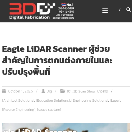
Skip
3DD DIGITAL FABRICATION
to
เครื่องพิมพ์3มิติ สแกนเนอร์
content
เลเซอร์
3DD Digital Fabrication 3D Printer | 3D Scanner |
Laser
Eagle LiDAR Scanner ผู้ช่วย
สำคัญในการตกแต่งภายในและ
ปรับปรุงพื้นที่
,
,
101
3D Scan Show
ข่าวสาร
October 1, 2025
Big
,
,
,
,
[Architect Solutions]
[Education Solutions]
[Engineering Solutions]
[Laser]
,
[Reverse Engineering]
[space capture]