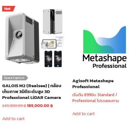
multiple
Hot
variants.
The
options
may
be
chosen
on
the
product
page
Space Capture
Agisoft Metashape
GALOIS M2 (Realsee) | กล้อง
Professional
เก็บภาพ 3มิติระดับสูง 3D
เริ่มต้น 8990บ. Standard /
Professional LiDAR Camera
Professional โปรดสอบถาม
Original
Current
249,000.00
฿
189,000.00
฿
price
price
Add to cart
was:
is:
Add to cart
249,000.00 ฿.
189,000.00 ฿.