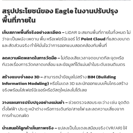
สรุปประโยชน์ของ Eagle ในงานปรับปรุง
พื้นที่ภายใน
เก็บสภาพพื้นที่จริงอย่างละเอียด –
LiDAR จะสแกนพื้นที่ภายในทั้งหมด ไม่
ว่าจะเป็นผนัง เพดาน พื้น หรือเฟอร์นิเจอร์ ได้
Point Cloud
ที่แสดงขนาด
และสัดส่วนจริง ทำให้มั่นใจว่าการออกแบบสอดคล้องกับพื้นที่
ลดความผิดพลาดในการวัดมือ –
ไม่ต้องเสียเวลาจดขนาดทีละจุดหรือ
กังวลเรื่องการวัดคลาดเคลื่อน และข้อมูลที่ได้แม่นยำในระดับเซนติเมตร
สร้างแบบจำลอง 3D –
สามารถนำข้อมูลไปสร้าง
BIM (Building
Information Modeling)
หรือโมเดล 3D และนักออกแบบเห็นโครงสร้าง
จริงพร้อมใส่เฟอร์นิเจอร์หรือวัสดุใหม่ลงไปได้เลย
วางแผนการปรับปรุงอย่างแม่นยำ –
ช่วยตรวจสอบระยะว่าง เช่น จุดติด
ตั้งไฟฟ้า ประตู หน้าต่าง หรือการเดินท่อ/สายไฟ และลดความเสี่ยงจาก
การคำนวณผิด
นำเสนอให้ลูกค้าเห็นภาพจริง –
แปลงเป็นโมเดลเสมือนจริง (VR/AR) ให้