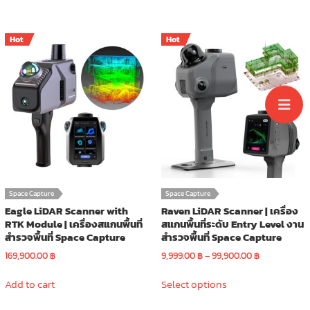
Hot
Hot
Space Capture
Space Capture
Eagle LiDAR Scanner with
Raven LiDAR Scanner | เครื่อง
RTK Module | เครื่องสแกนพื้นที่
สแกนพื้นที่ระดับ Entry Level งาน
สำรวจพื้นที่ Space Capture
สำรวจพื้นที่ Space Capture
Price
169,900.00
฿
9,999.00
฿
–
99,900.00
฿
range:
This
9,999.00 ฿
Add to cart
Select options
product
through
has
99,900.00 ฿