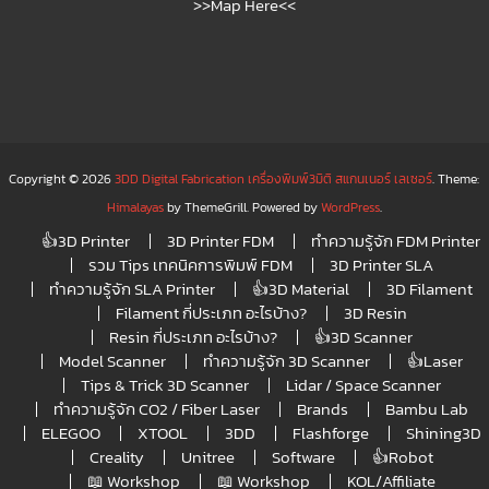
>>Map Here<<
Copyright © 2026
3DD Digital Fabrication เครื่องพิมพ์3มิติ สแกนเนอร์ เลเซอร์
. Theme:
Himalayas
by ThemeGrill. Powered by
WordPress
.
👍3D Printer
3D Printer FDM
ทำความรู้จัก FDM Printer
รวม Tips เทคนิคการพิมพ์ FDM
3D Printer SLA
ทำความรู้จัก SLA Printer
👍3D Material
3D Filament
Filament กี่ประเภท อะไรบ้าง?
3D Resin
Resin กี่ประเภท อะไรบ้าง?
👍3D Scanner
Model Scanner
ทำความรู้จัก 3D Scanner
👍Laser
Tips & Trick 3D Scanner
Lidar / Space Scanner
ทำความรู้จัก CO2 / Fiber Laser
Brands
Bambu Lab
ELEGOO
XTOOL
3DD
Flashforge
Shining3D
Creality
Unitree
Software
👍Robot
📖 Workshop
📖 Workshop
KOL/Affiliate