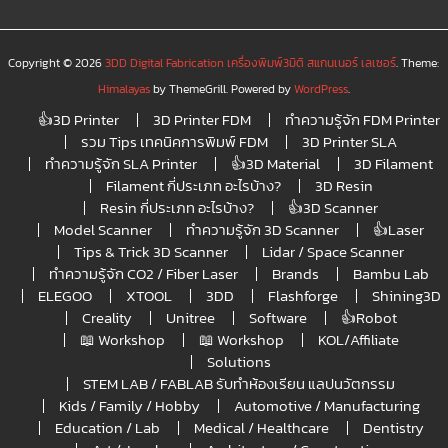
Copyright © 2026
3DD Digital Fabrication เครื่องพิมพ์3มิติ สแกนเนอร์ เลเซอร์
. Theme:
Himalayas
by ThemeGrill. Powered by
WordPress
.
👍3D Printer
3D Printer FDM
ทำความรู้จัก FDM Printer
รวม Tips เทคนิคการพิมพ์ FDM
3D Printer SLA
ทำความรู้จัก SLA Printer
👍3D Material
3D Filament
Filament กี่ประเภท อะไรบ้าง?
3D Resin
Resin กี่ประเภท อะไรบ้าง?
👍3D Scanner
Model Scanner
ทำความรู้จัก 3D Scanner
👍Laser
Tips & Trick 3D Scanner
Lidar / Space Scanner
ทำความรู้จัก CO2 / Fiber Laser
Brands
Bambu Lab
ELEGOO
XTOOL
3DD
Flashforge
Shining3D
Creality
Unitree
Software
👍Robot
📖 Workshop
📖 Workshop
KOL/Affiliate
Solutions
STEM LAB / FABLAB รับทำห้องเรียน แลปนวัตกรรม
Kids / Family / Hobby
Automotive / Manufacturing
Education / Lab
Medical / Healthcare
Dentistry