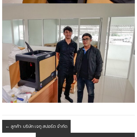
←
ลูกค้า: บริษัท เจทู สปอร์ต จำกัด