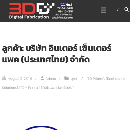
Skip
3DD DIGITAL FABRICATION
to
เครื่องพิมพ์3มิติ สแกนเนอร์
content
เลเซอร์
3DD Digital Fabrication 3D Printer | 3D Scanner |
Laser
ลูกค้า: บริษัท อินเตอร์ เซ็นเตอร์
แพค (ประเทศไทย) จำกัด
,
ลูกค้า
[3D Printer]
[Engineering
August 2, 2018
Admin
,
,
Solutions]
[FDM Printer]
[Fullscale Max Series]