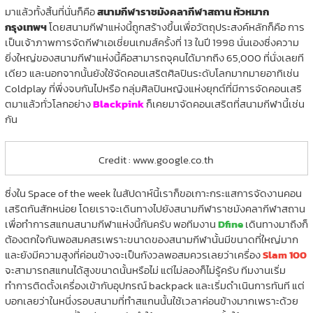
มาแล้วทั้งสิ้นที่นั่นก็คือ
สนามกีฬาราชมังคลากีฬาสถาน หัวหมาก
กรุงเทพฯ
โดยสนามกีฬาแห่งนี้ถูกสร้างขึ้นเพื่อวัตถุประสงค์หลักก็คือ การ
เป็นเจ้าภาพการจัดกีฬาเอเชี่ยนเกมส์ครั้งที่ 13 ในปี 1998 นั่นเองซึ่งความ
ยิ่งใหญ่ของสนามกีฬาแห่งนี้คือสามารถจุคนได้มากถึง 65,000 ที่นั่งเลยที
เดียว และนอกจากนั้นยังใช้จัดคอนเสริตศิลปินระดับโลกมากมายอาทิเช่น
Coldplay ที่พึ่งจบกันไปหรือ กลุ่มศิลปินหญิงแห่งยุกต์ที่มีการจัดคอนเสริ
ตมาแล้วทั่วโลกอย่าง
Blackpink
ก็เคยมาจัดคอนเสริตที่สนามกีฬานี้เช่น
กัน
Credit : www.google.co.th
ซึ่งใน Space of the week ในสัปดาห์นี้เราก็ขอเกาะกระแสการจัดงานคอน
เสริตกันสักหน่อย โดยเราจะเดินทางไปยังสนามกีฬาราชมังคลากีฬาสถาน
เพื่อทำการสแกนสนามกีฬาแห่งนี้กันครับ พอทีมงาน
Dfine
เดินทางมาถึงก็
ต้องตกใจกันพอสมคสรเพราะขนาดของสนามกีฬานั้นมีขนาดที่ใหญ่มาก
และยังมีความสูงที่ค่อนข้างจะเป็นกังวลพอสมควรเลยว่าเครื่อง
Slam 100
จะสามารถสแกนได้สูงขนาดนั้นหรือไม่ แต่ไม่ลองก็ไม่รู้ครับ ทีมงานเริ่ม
ทำการติดตั้งเครื่องเข้ากับอุปกรณ์ backpack และเริ่มดำเนินการทันที แต่
บอกเลยว่าในหนึ่งรอบสนามที่ทำสแกนนั้นใช้เวลาค่อนข้างมากเพราะด้วย