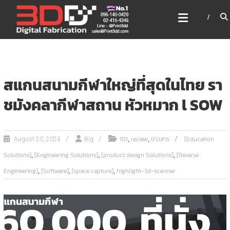
Skip
3DD DIGITAL FABRICATION
to
เครื่องพิมพ์3มิติ สแกนเนอร์
content
เลเซอร์
3DD Digital Fabrication 3D Printer | 3D Scanner |
Laser
สแกนสนามกีฬาใหญ่ที่สุดในไทย รา
ชมังคลากีฬาสถาน หัวหมาก l SOW
,
,
101
review
ข่าวสาร
[Education
August 20, 2024
Big
,
,
,
Solutions]
[Engineering Solutions]
[product design Solutions]
[Reverse
,
,
,
Engineering]
[Software]
[space capture]
highlight-3d-scanner