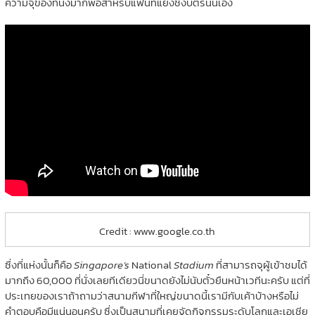
ความจุของที่นั่งมากพอสำหรับแฟนที่แย่งชิงบัตรนั่นเอง
Credit : www.google.co.th
ซึ่งที่แห่งนั้นก็คือ
Singapore’s
National
Stadium
ที่สามารถจุผู้เข้าชมได้
มากถึง 60,000 ที่นั่งเลยทีเดียวนี่ขนาดยังไม่นับตั๋วยืนหน้าเวทีนะครับ แต่ที่
ประเทยของเราถ้าถามว่าสนามกีฬาที่ใหญ่ขนาดนี้เรามีกับเค้าบ้างหรือไม่
คำตอบคือมีแน่นอนครับ ซึ่งเป็นสนามที่เคยจัดกิจกรรมระดับโลกและเอเชีย