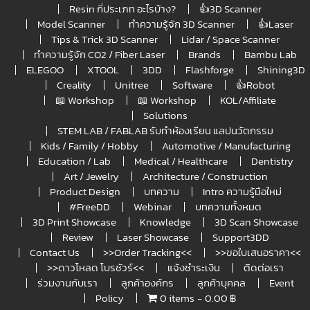
Resin กี่ประเภท อะไรบ้าง?
👍3D Scanner
Model Scanner
ทำความรู้จัก 3D Scanner
👍Laser
Tips & Trick 3D Scanner
Lidar / Space Scanner
ทำความรู้จัก CO2 / Fiber Laser
Brands
Bambu Lab
ELEGOO
XTOOL
3DD
Flashforge
Shining3D
Creality
Unitree
Software
👍Robot
📖 Workshop
📖 Workshop
KOL/Affiliate
Solutions
STEM LAB / FABLAB รับทำห้องเรียน แลปนวัตกรรม
Kids / Family / Hobby
Automotive / Manufacturing
Education / Lab
Medical / Healthcare
Dentistry
Art / Jewelry
Architecture / Construction
Product Design
บทความ
Intro ความรู้มือใหม่
#FreeDD
Webinar
บทความทั้งหมด
3D Print Showcase
Knowledge
3D Scan Showcase
Review
Laser Showcase
Support3DD
Contact Us
>>Order Tracking<<
>>ขอใบเสนอราคา<<
>>ดาวโหลด โบรชัวร์<<
แจ้งชำระเงิน
ติดต่อเรา
ร่วมงานกับเรา
ลูกค้าองค์กร
ลูกค้าบุคคล
Event
Policy
0 items
0.00 ฿