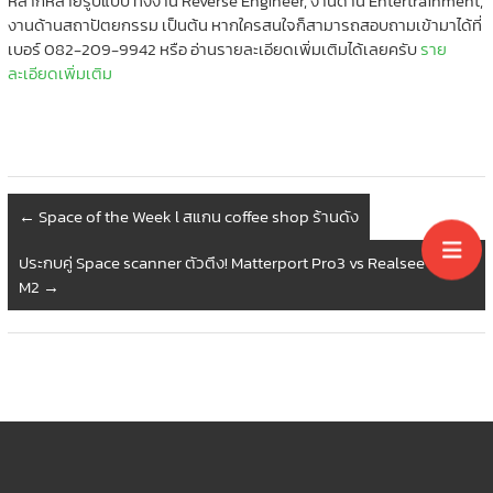
หลากหลายรูปแบบ ทั้งงาน Reverse Engineer, งานด้าน Entertrainment,
งานด้านสถาปัตยกรรม เป็นต้น หากใครสนใจก็สามารถสอบถามเข้ามาได้ที่
เบอร์ 082-209-9942 หรือ อ่านรายละเอียดเพิ่มเติมได้เลยครับ
ราย
ละเอียดเพิ่มเติม
←
Space of the Week l สแกน coffee shop ร้านดัง
ประกบคู่ Space scanner ตัวตึง! Matterport Pro3 vs Realsee Galois
M2
→