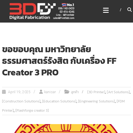
Skip
3DD DIGITAL FABRICATION
to
เครื่องพิมพ์3มิติ สแกนเนอร์
content
เลเซอร์
3DD Digital Fabrication 3D Printer | 3D Scanner |
Laser
ขอขอบคุณ มหาวิทยาลัย
ธรรมศาสตร์รังสิต กับเครื่อง FF
Creator 3 PRO
,
,
ลูกค้า
[3D Printer]
[Art Solutions]
April 19, 2025
kanisar
,
,
,
[Construction Solutions]
[Education Solutions]
[Engineering Solutions]
[FDM
,
Printer]
[Flashforge creator 3]