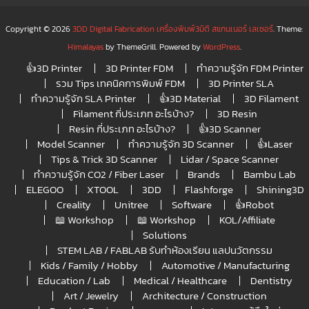
Copyright © 2026
3DD Digital Fabrication เครื่องพิมพ์3มิติ สแกนเนอร์ เลเซอร์
. Theme:
Himalayas
by ThemeGrill. Powered by
WordPress
.
👍3D Printer
3D Printer FDM
ทำความรู้จัก FDM Printer
รวม Tips เทคนิคการพิมพ์ FDM
3D Printer SLA
ทำความรู้จัก SLA Printer
👍3D Material
3D Filament
Filament กี่ประเภท อะไรบ้าง?
3D Resin
Resin กี่ประเภท อะไรบ้าง?
👍3D Scanner
Model Scanner
ทำความรู้จัก 3D Scanner
👍Laser
Tips & Trick 3D Scanner
Lidar / Space Scanner
ทำความรู้จัก CO2 / Fiber Laser
Brands
Bambu Lab
ELEGOO
XTOOL
3DD
Flashforge
Shining3D
Creality
Unitree
Software
👍Robot
📖 Workshop
📖 Workshop
KOL/Affiliate
Solutions
STEM LAB / FABLAB รับทำห้องเรียน แลปนวัตกรรม
Kids / Family / Hobby
Automotive / Manufacturing
Education / Lab
Medical / Healthcare
Dentistry
Art / Jewelry
Architecture / Construction