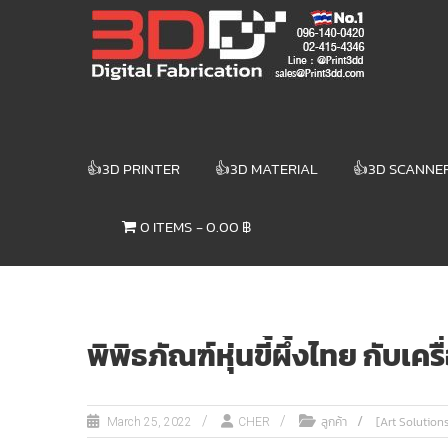
Skip
3DD DIGITAL
to
content
FABRICATION
เครื่องพิมพ์3มิติ
สแกนเนอร์
เลเซอร์
👍3D PRINTER
👍3D MATERIAL
👍3D SCANNE
3DD Digital
Fabrication
0 ITEMS
0.00 ฿
3D Printer |
3D Scanner
| Laser
พิพิธภัณฑ์หุ่นขี้ผึ้งไทย กับเ
ลูกค้า
[Art Solutions
March 25, 2022
CHER