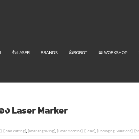
R
👍LASER
BRANDS
👍ROBOT
📖 WORKSHOP
ครื่อง Laser Marker
,
,
,
,
,
,
]
[laser cutting]
[laser engraving]
[Laser Machine]
[Laser]
[Packaging Solutions]
[p