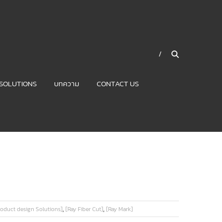
SOLUTIONS
บทความ
CONTACT US
,
,
roduct design Solutions]
[Ray Fiber Cut]
[Ray Mark]