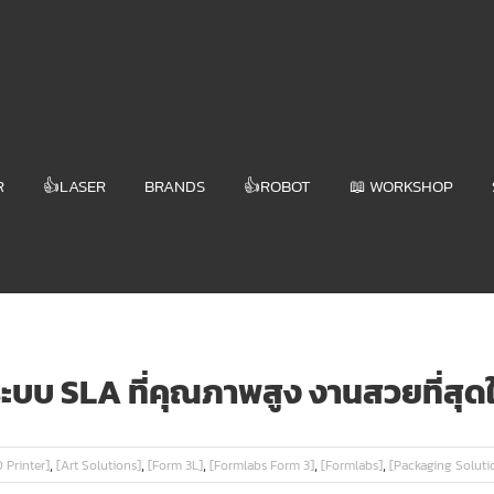
R
👍LASER
BRANDS
👍ROBOT
📖 WORKSHOP
ะบบ SLA ที่คุณภาพสูง งานสวยที่สุด
,
,
,
,
,
 Printer]
[Art Solutions]
[Form 3L]
[Formlabs Form 3]
[Formlabs]
[Packaging Soluti