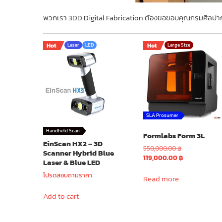
พวกเรา 3DD Digital Fabrication ต้องขอขอบคุณกรมศิลปา
Hot
Laser
LED
Hot
Large Size
SLA Prosumer
Handheld Scan
Formlabs Form 3L
EinScan HX2 – 3D
Original
550,000.00
฿
Scanner Hybrid Blue
price
Current
119,000.00
฿
Laser & Blue LED
was:
price
โปรดสอบถามราคา
550,000.00 ฿.
is:
Read more
119,000.00 ฿.
Add to cart