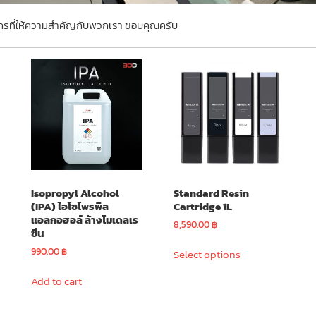
กรที่ให้ความสำคัญกับพวกเรา ขอบคุณครับ
Isopropyl Alcohol
Standard Resin
(IPA) ไอโซโพรพิล
Cartridge 1L
แอลกอฮอล์ ล้างโมเดลเร
8,590.00
฿
ซิ่น
This
990.00
฿
Select options
product
has
Add to cart
multiple
variants.