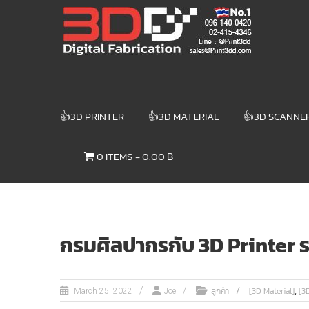
Skip
3DD DIGITAL
to
content
FABRICATION
เครื่องพิมพ์3มิติ
สแกนเนอร์
เลเซอร์
👍3D PRINTER
👍3D MATERIAL
👍3D SCANNE
3DD Digital
Fabrication
0 ITEMS
0.00 ฿
3D Printer |
3D Scanner
| Laser
กรมศิลปากรกับ 3D Printer ร
,
ลูกค้า
[3D Material]
[3D
March 25, 2022
Joe