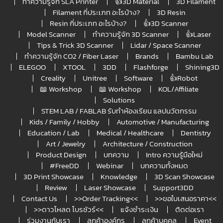
ทำความรู้จัก SLA Printer
👍3D Material
3D Filament
Filament กี่ประเภท อะไรบ้าง?
3D Resin
Resin กี่ประเภท อะไรบ้าง?
👍3D Scanner
Model Scanner
ทำความรู้จัก 3D Scanner
👍Laser
Tips & Trick 3D Scanner
Lidar / Space Scanner
ทำความรู้จัก CO2 / Fiber Laser
Brands
Bambu Lab
ELEGOO
XTOOL
3DD
Flashforge
Shining3D
Creality
Unitree
Software
👍Robot
📖 Workshop
📖 Workshop
KOL/Affiliate
Solutions
STEM LAB / FABLAB รับทำห้องเรียน แลปนวัตกรรม
Kids / Family / Hobby
Automotive / Manufacturing
Education / Lab
Medical / Healthcare
Dentistry
Art / Jewelry
Architecture / Construction
Product Design
บทความ
Intro ความรู้มือใหม่
#FreeDD
Webinar
บทความทั้งหมด
3D Print Showcase
Knowledge
3D Scan Showcase
Review
Laser Showcase
Support3DD
Contact Us
>>Order Tracking<<
>>ขอใบเสนอราคา<<
>>ดาวโหลด โบรชัวร์<<
แจ้งชำระเงิน
ติดต่อเรา
ร่วมงานกับเรา
ลูกค้าองค์กร
ลูกค้าบุคคล
Event