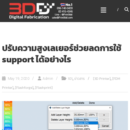
Skip
3DD DIGITAL FABRICATION
to
เครื่องพิมพ์3มิติ สแกนเนอร์
content
เลเซอร์
3DD Digital Fabrication 3D Printer | 3D Scanner |
Laser
ปรับความสูงเลเยอร์ช่วยลดการใช้
support ได้อย่างไร
,
,
101
ข่าวสาร
[3D Printer]
[FDM
May 19, 2020
Admin
,
,
Printer]
[Flashforge]
[Flashprint]