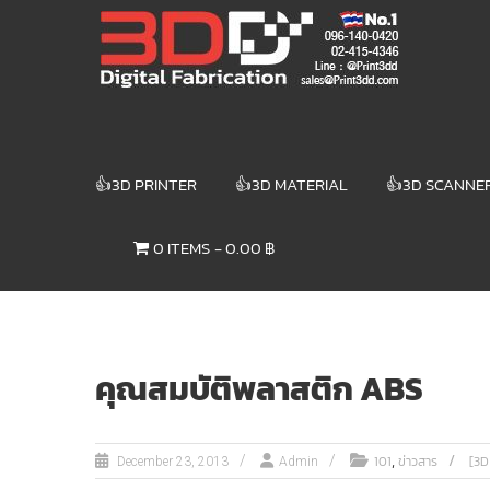
Skip
3DD DIGITAL
to
content
FABRICATION
เครื่องพิมพ์3มิติ
สแกนเนอร์
เลเซอร์
👍3D PRINTER
👍3D MATERIAL
👍3D SCANNE
3DD Digital
Fabrication
0 ITEMS
0.00 ฿
3D Printer |
3D Scanner
| Laser
คุณสมบัติพลาสติก ABS
,
101
ข่าวสาร
[3D
December 23, 2013
Admin