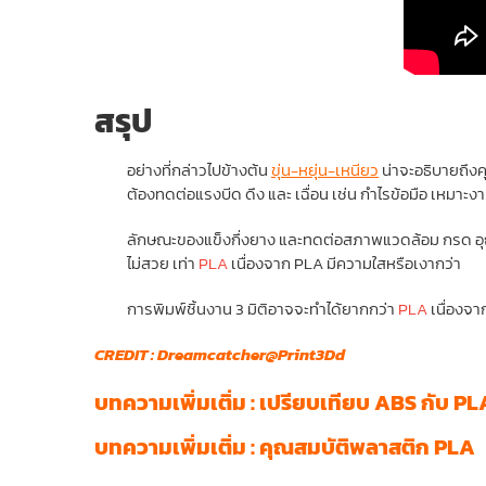
สรุป
อย่างที่กล่าวไปข้างต้น
ขุ่น-หยุ่น-เหนียว
น่าจะอธิบายถึงคุ
ต้องทดต่อแรงบีด ดึง และ เฉื่อน เช่น กำไรข้อมือ เหมา
ลักษณะของแข็งกึ่งยาง และทดต่อสภาพแวดล้อม กรด อุณ
ไม่สวย เท่า
PLA
เนื่องจาก PLA มีความใสหรือเงากว่า
การพิมพ์ชิ้นงาน 3 มิติอาจจะทำได้ยากกว่า
PLA
เนื่องจา
CREDIT : Dreamcatcher@Print3Dd
บทความเพิ่มเติ่ม : เปรียบเทียบ ABS กับ PL
บทความเพิ่มเติ่ม : คุณสมบัติพลาสติก PLA