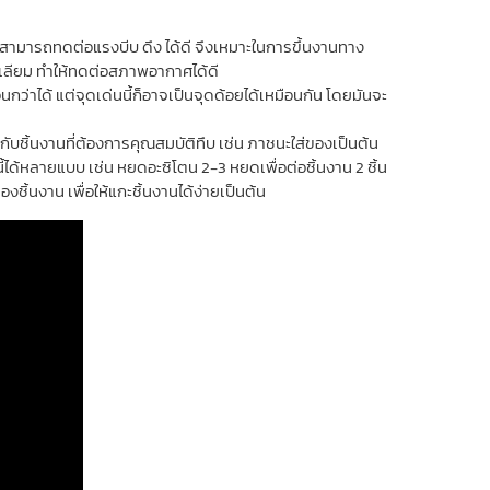
นั้นสามารถทดต่อแรงบีบ ดึง ได้ดี จึงเหมาะในการขึ้นงานทาง
รเลียม ทำให้ทดต่อสภาพอากาศได้ดี
กว่าได้ แต่จุดเด่นนี้ก็อาจเป็นจุดด้อยได้เหมือนกัน โดยมันจะ
าะกับชิ้นงานที่ต้องการคุณสมบัติทึบ เช่น ภาชนะใส่ของเป็นต้น
ด้หลายแบบ เช่น หยดอะซิโตน 2-3 หยดเพื่อต่อชิ้นงาน 2 ชิ้น
งชิ้นงาน เพื่อให้แกะชิ้นงานได้ง่ายเป็นต้น