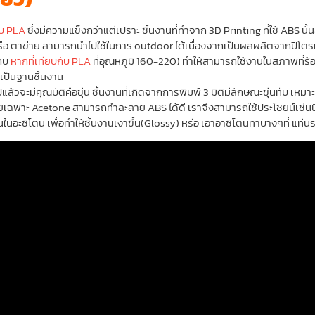
ับ PLA
ซึ่งมีความแข็งกว่าแต่เปราะ ชิ้นงานที่ทำจาก 3D Printing ที่ใช้ ABS 
 หรือ ตาข่าย สามารถนำไปใช้ในการ outdoor ได้เนื่องจากเป็นผลผลิตจากปิโต
กับ
หากที่เทียบกับ PLA
ที่อุณหภูมิ 160-220) ทำให้สามารถใช้งานในสภาพที่ร้อน
เป็นฐานชิ้นงาน
แล้วจะมีคุณบัติคือขุ่น ชิ้นงานที่เกิดจากการพิมพ์ 3 มิติมีลักษณะขุ่นทืบ เหม
ฉพาะ Acetone สามารถทำละลาย ABS ได้ดี เราจึงสามารถใช้ประโชยน์เช่นนี้ไ
นอะซิโตน เพื่อทำให้ชิ้นงานเงาขึ้น(Glossy) หรือ เอาอาซิโตนทาบางๆที่ แท่นรอ