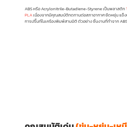
ABS หรือ Acrylonitrile-Butadiene-Styrene เป็นพลาสติก
PLA
เนึ่องจากมีคุณสมบัติทดทานต่อสภาอากาศ ยืดหยุ่น แข็งแร
การปริ๊นท์ในเครืองพิมพ์สามมิติ ตัวอย่าง ชิ้นงานที่ทำจาก ABS เ
คุณสมบัติเด่น
(ขุ่น-หยุ่น-เหน