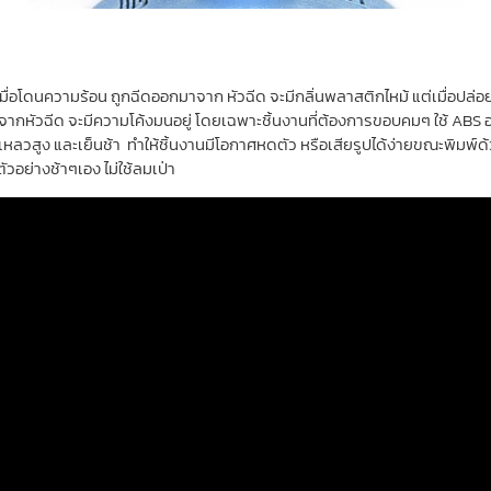
่อโดนความร้อน ถูกฉีดออกมาจาก หัวฉีด จะมีกลิ่นพลาสติกไหม้ แต่เมื่อปล่อยให
ากหัวฉีด จะมีความโค้งมนอยู่ โดยเฉพาะชิ้นงานที่ต้องการขอบคมๆ ใช้ ABS 
หลวสูง และเย็นช้า ทำให้ชิ้นงานมีโอกาศหดตัว หรือเสียรูปได้ง่ายขณะพิมพ์ด้วย
ตัวอย่างช้าๆเอง ไม่ใช้ลมเป่า