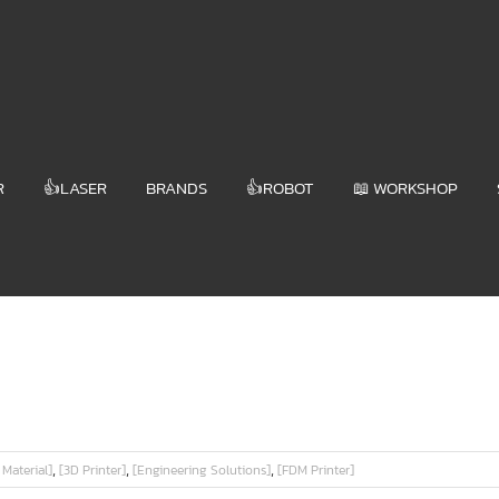
R
👍LASER
BRANDS
👍ROBOT
📖 WORKSHOP
,
,
,
 Material]
[3D Printer]
[Engineering Solutions]
[FDM Printer]