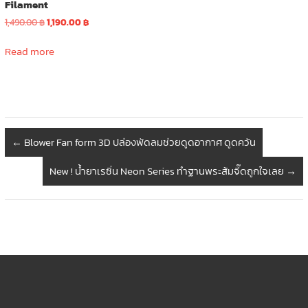
Filament
Original
Current
1,490.00
฿
1,190.00
฿
price
price
was:
is:
Read more
1,490.00 ฿.
1,190.00 ฿.
←
Blower Fan form 3D ปล่องพัดลมช่วยดูดอากาศ ดูดควัน
New ! น้ำยาเรซิ่น Neon Series ทำฐานพระส้มจี๊ดถูกใจเลย
→