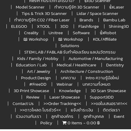
Resin กี่ประเภท อะไรบ้าง?
👍3D Scanner
Model Scanner
ทำความรู้จัก 3D Scanner
👍Laser
Tips & Trick 3D Scanner
Lidar / Space Scanner
ทำความรู้จัก CO2 / Fiber Laser
Brands
Bambu Lab
ELEGOO
XTOOL
3DD
Flashforge
Shining3D
Creality
Unitree
Software
👍Robot
📖 Workshop
📖 Workshop
KOL/Affiliate
Solutions
STEM LAB / FABLAB รับทำห้องเรียน แลปนวัตกรรม
Kids / Family / Hobby
Automotive / Manufacturing
Education / Lab
Medical / Healthcare
Dentistry
Art / Jewelry
Architecture / Construction
Product Design
บทความ
Intro ความรู้มือใหม่
#FreeDD
Webinar
บทความทั้งหมด
3D Print Showcase
Knowledge
3D Scan Showcase
Review
Laser Showcase
Support3DD
Contact Us
>>Order Tracking<<
>>ขอใบเสนอราคา<<
>>ดาวโหลด โบรชัวร์<<
แจ้งชำระเงิน
ติดต่อเรา
ร่วมงานกับเรา
ลูกค้าองค์กร
ลูกค้าบุคคล
Event
Policy
0 items
0.00 ฿