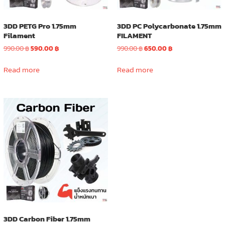
page
3DD PETG Pro 1.75mm
3DD PC Polycarbonate 1.75mm
Filament
FILAMENT
Original
Current
Original
Current
990.00
฿
590.00
฿
990.00
฿
650.00
฿
price
price
price
price
was:
is:
was:
is:
Read more
Read more
990.00 ฿.
590.00 ฿.
990.00 ฿.
650.00 ฿.
3DD Carbon Fiber 1.75mm