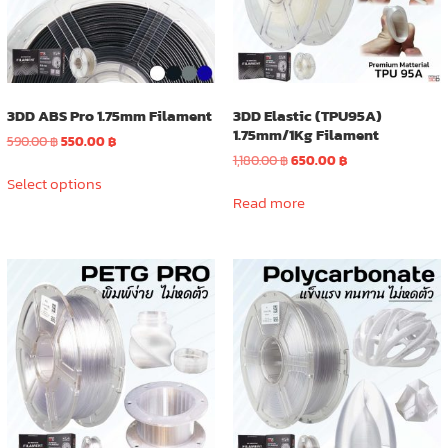
3DD ABS Pro 1.75mm Filament
3DD Elastic (TPU95A)
1.75mm/1Kg Filament
Original
Current
590.00
฿
550.00
฿
price
price
Original
Current
1,180.00
฿
650.00
฿
This
was:
is:
price
price
Select options
product
590.00 ฿.
550.00 ฿.
was:
is:
Read more
has
1,180.00 ฿.
650.00 ฿.
multiple
variants.
The
options
may
be
chosen
on
the
product