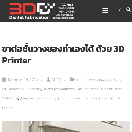
Skip
3DD DIGITAL FABRICATION
to
เครื่องพิมพ์3มิติ สแกนเนอร์
content
เลเซอร์
3DD Digital Fabrication 3D Printer | 3D Scanner |
Laser
ขาต่อชั้นวางของทำเองได้ ด้วย 3D
Printer
,
,
101
3D Print Show
ข่าวสาร
December 16, 2023
CHER
,
,
,
,
[3D Material]
[3D Printer]
[Architect Solutions]
[Art Solutions]
[Construction
,
,
,
Solutions]
[Engineering Solutions]
[product design Solutions]
highlight-3d-
printer