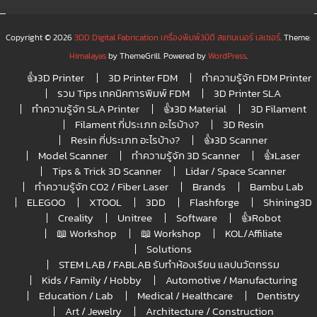
Copyright © 2026
3DD Digital Fabrication เครื่องพิมพ์3มิติ สแกนเนอร์ เลเซอร์
. Theme:
Himalayas
by ThemeGrill. Powered by
WordPress
.
👍3D Printer
3D Printer FDM
ทำความรู้จัก FDM Printer
รวม Tips เทคนิคการพิมพ์ FDM
3D Printer SLA
ทำความรู้จัก SLA Printer
👍3D Material
3D Filament
Filament กี่ประเภท อะไรบ้าง?
3D Resin
Resin กี่ประเภท อะไรบ้าง?
👍3D Scanner
Model Scanner
ทำความรู้จัก 3D Scanner
👍Laser
Tips & Trick 3D Scanner
Lidar / Space Scanner
ทำความรู้จัก CO2 / Fiber Laser
Brands
Bambu Lab
ELEGOO
XTOOL
3DD
Flashforge
Shining3D
Creality
Unitree
Software
👍Robot
📖 Workshop
📖 Workshop
KOL/Affiliate
Solutions
STEM LAB / FABLAB รับทำห้องเรียน แลปนวัตกรรม
Kids / Family / Hobby
Automotive / Manufacturing
Education / Lab
Medical / Healthcare
Dentistry
Art / Jewelry
Architecture / Construction