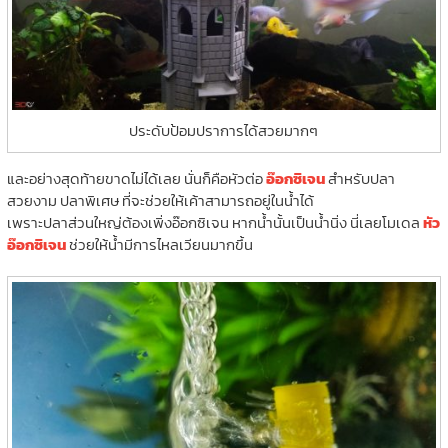
ประดับป้อมปราการได้สวยมากๆ
และอย่างสุดท้ายขาดไม่ได้เลย นั่นก็คือหัวต่อ
อ๊อกซิเจน
สำหรับปลา
สวยงาม ปลาพิเศษ ที่จะช่วยให้เค้าสามารถอยู่ในน้ำได้
เพราะปลาส่วนใหญ่ต้องเพิ่งอ๊อกซิเจน หากน้ำนั้นเป็นน้ำนิ่ง นี่เลยโมเดล
หัว
อ๊อกซิเจน
ช่วยให้น้ำมีการไหลเวียนมากขึ้น