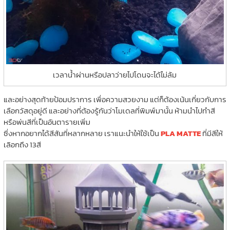
เวลาน้ำผ่านหรือปลาว่ายไปโดนจะได้ไม่ล้ม
และอย่างสุดท้ายป้อมปราการ เพื่อความสวยงาม แต่ก็ต้องเน้นเกี่ยวกับการ
เลือกวัสดุอยู่ดี และอย่างที่ต้องรู้กันว่าโมเดลที่พิมพ์มานั้น ห้ามนำไปทำสี
หรือพ่นสีที่เป็นอันตารายเพิ่ม
ซึ่งหากอยากได้สีสันที่หลากหลาย เราแนะนำให้ใช้เป็น
PLA MATTE
ที่มีสีให้
เลิอกถึง 13สี