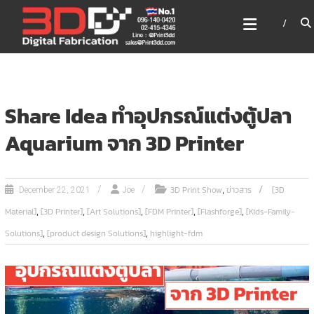
Skip
3DD DIGITAL FABRICATION
to
เครื่องพิมพ์3มิติ สแกนเนอร์
content
เลเซอร์
3DD Digital Fabrication 3D Printer | 3D Scanner |
Laser
Share Idea ทำอุปกรณ์แต่งตู้ปลา
Aquarium จาก 3D Printer
,
3D Print Show
ข่าวสาร
[3D
December 22, 2021
Joe
,
,
,
,
,
Material]
[3D Printer]
[Art Solutions]
[FDM Printer]
[Flashforge]
[Kids-Family-
,
,
Solutions]
[product design Solutions]
highlight-fdm