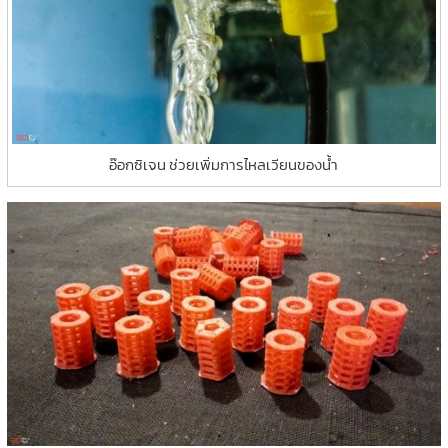
อ๊อกซิเจน ช่วยเพิ่มการไหลเวียนของน้ำ