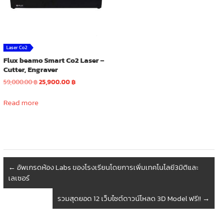
Laser Co2
Flux beamo Smart Co2 Laser –
Cutter, Engraver
Original
Current
59,000.00
฿
25,900.00
฿
price
price
was:
is:
Read more
59,000.00 ฿.
25,900.00 ฿.
←
อัพเกรดห้อง Labs ของโรงเรียนโดยการเพิ่มเทคโนโลยี3มิติและ
เลเซอร์
รวมสุดยอด 12 เว็บไซต์ดาวน์โหลด 3D Model ฟรี!!
→