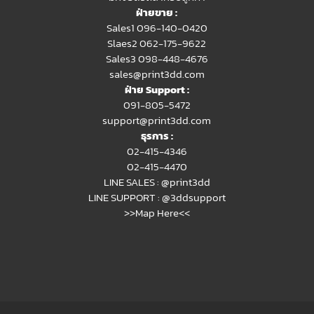
ฝ่ายขาย :
Sales1 096-140-0420
Slaes2
062-175-9622
Sales3 098-448-4676
sales@print3dd.com
ฝ่าย Support :
091-805-5472
support@print3dd.com
ธุรการ :
02-415-4346
02-415-4470
LINE SALES :
@print3dd
LINE SUPPORT :
@3ddsupport
>>Map Here<<