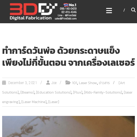
Skip
3DD DIGITAL FABRICATION
to
เครื่องพิมพ์3มิติ สแกนเนอร์
content
เลเซอร์
3DD Digital Fabrication 3D Printer | 3D Scanner |
Laser
ทำการ์ดวันพ่อ ด้วยกระดาษแข็ง
เพียงไม่กี่ขั้นตอน จากเครื่องเลเซอร์
,
,
101
Laser Show
ข่าวสาร
[Art
December 3, 2021
Joe
,
,
,
,
,
Solutions]
[Beamo]
[Education Solutions]
[Flux]
[Kids-Family-Solutions]
[laser
,
,
engraving]
[Laser Machine]
[Laser]