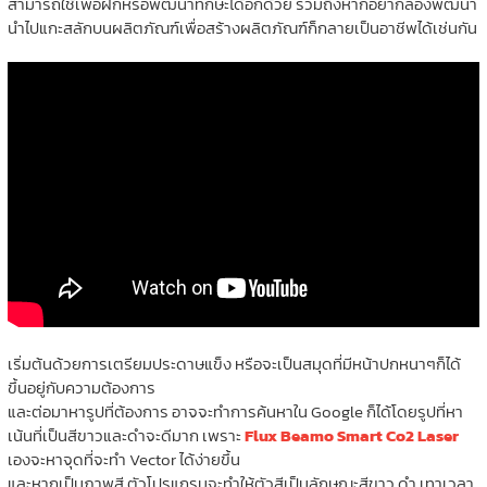
สามารถใช้เพื่อฝึกหรือพัฒนาทักษะได้อีกด้วย รวมถึงหากอยากลองพัฒนา
นำไปแกะสลักบนผลิตภัณฑ์เพื่อสร้างผลิตภัณฑ์ก็กลายเป็นอาชีพได้เช่นกัน
เริ่มต้นด้วยการเตรียมประดาษแข็ง หรือจะเป็นสมุดที่มีหน้าปกหนาๆก็ได้
ขึ้นอยู่กับความต้องการ
และต่อมาหารูปที่ต้องการ อาจจะทำการค้นหาใน Google ก็ได้โดยรูปที่หา
เน้นที่เป็นสีขาวและดำจะดีมาก เพราะ
Flux Beamo Smart Co2 Laser
เองจะหาจุดที่จะทำ Vector ได้ง่ายขึ้น
และหากเป็นภาพสี ตัวโปรแกรมจะทำให้ตัวสีเป็นลักษณะสีขาว ดำ เทาเวลา