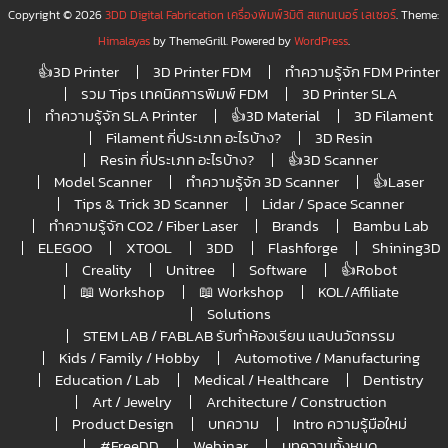
Copyright © 2026
3DD Digital Fabrication เครื่องพิมพ์3มิติ สแกนเนอร์ เลเซอร์
. Theme:
Himalayas
by ThemeGrill. Powered by
WordPress
.
👍3D Printer
3D Printer FDM
ทำความรู้จัก FDM Printer
รวม Tips เทคนิคการพิมพ์ FDM
3D Printer SLA
ทำความรู้จัก SLA Printer
👍3D Material
3D Filament
Filament กี่ประเภท อะไรบ้าง?
3D Resin
Resin กี่ประเภท อะไรบ้าง?
👍3D Scanner
Model Scanner
ทำความรู้จัก 3D Scanner
👍Laser
Tips & Trick 3D Scanner
Lidar / Space Scanner
ทำความรู้จัก CO2 / Fiber Laser
Brands
Bambu Lab
ELEGOO
XTOOL
3DD
Flashforge
Shining3D
Creality
Unitree
Software
👍Robot
📖 Workshop
📖 Workshop
KOL/Affiliate
Solutions
STEM LAB / FABLAB รับทำห้องเรียน แลปนวัตกรรม
Kids / Family / Hobby
Automotive / Manufacturing
Education / Lab
Medical / Healthcare
Dentistry
Art / Jewelry
Architecture / Construction
Product Design
บทความ
Intro ความรู้มือใหม่
#FreeDD
Webinar
บทความทั้งหมด