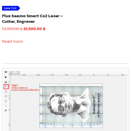
Laser Co2
Flux beamo Smart Co2 Laser –
Cutter, Engraver
Original
Current
59,000.00
฿
25,900.00
฿
price
price
was:
is:
Read more
59,000.00 ฿.
25,900.00 ฿.