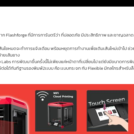
ุดจาก Flashforge ที่มีการการันตรีว่า ที่ปลอดภัย มีประสิทธิภาพ และชาญฉล
้นใยหมดจะทำการแจ้งเตือน พร้อมหยุดการทำงานเพื่อเติมเส้นใหม่เข้าไป ช่วยให
ล้ายเส้นยาง
 Labs การพัฒนาขึ้นครั้งนี้ไม่เพียงแค่หน้าตาที่เปลี่ยนไป แต่ยังมีขนาดการพ
พ์ต่อได้ทันทีฐานรองพิมพ์2เเบบ คือ เเบบกระจก กับ Flexible มีกลไกรสำหรั