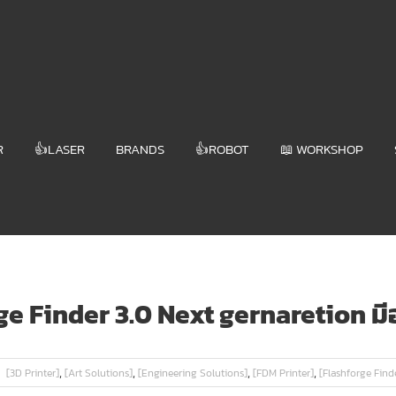
R
👍LASER
BRANDS
👍ROBOT
📖 WORKSHOP
rge Finder 3.0 Next gernaretion มี
,
,
,
,
[3D Printer]
[Art Solutions]
[Engineering Solutions]
[FDM Printer]
[Flashforge Find