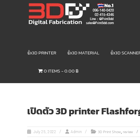
Skip
3DD DIGITAL
to
content
FABRICATION
เครื่องพิมพ์3มิติ
สแกนเนอร์
เลเซอร์
👍3D PRINTER
👍3D MATERIAL
👍3D SCANNE
3DD Digital
Fabrication
0 ITEMS
0.00 ฿
3D Printer |
3D Scanner
| Laser
เปิดตัว 3D printer Flashfo
,
3D Print Show
review
July 25, 2022
Admin