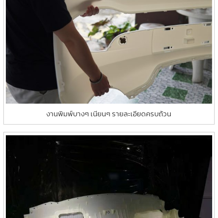
งานพิมพ์บางๆ เนียนๆ รายละเอียดครบถ้วน