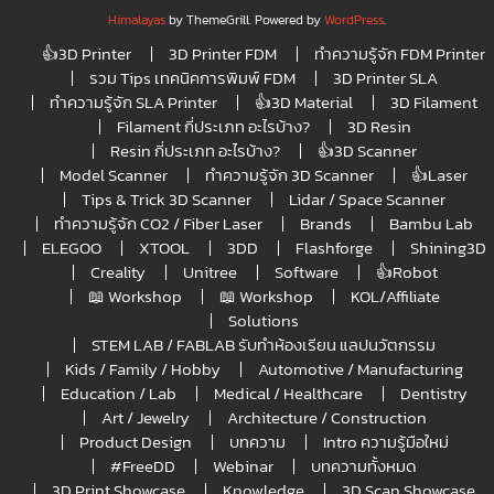
Himalayas
by ThemeGrill. Powered by
WordPress
.
👍3D Printer
3D Printer FDM
ทำความรู้จัก FDM Printer
รวม Tips เทคนิคการพิมพ์ FDM
3D Printer SLA
ทำความรู้จัก SLA Printer
👍3D Material
3D Filament
Filament กี่ประเภท อะไรบ้าง?
3D Resin
Resin กี่ประเภท อะไรบ้าง?
👍3D Scanner
Model Scanner
ทำความรู้จัก 3D Scanner
👍Laser
Tips & Trick 3D Scanner
Lidar / Space Scanner
ทำความรู้จัก CO2 / Fiber Laser
Brands
Bambu Lab
ELEGOO
XTOOL
3DD
Flashforge
Shining3D
Creality
Unitree
Software
👍Robot
📖 Workshop
📖 Workshop
KOL/Affiliate
Solutions
STEM LAB / FABLAB รับทำห้องเรียน แลปนวัตกรรม
Kids / Family / Hobby
Automotive / Manufacturing
Education / Lab
Medical / Healthcare
Dentistry
Art / Jewelry
Architecture / Construction
Product Design
บทความ
Intro ความรู้มือใหม่
#FreeDD
Webinar
บทความทั้งหมด
3D Print Showcase
Knowledge
3D Scan Showcase