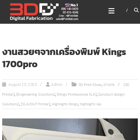
Skip
3DD DIGITAL FABRICATION
to
เครื่องพิมพ์3มิติ สแกนเนอร์
content
เลเซอร์
3DD Digital Fabrication 3D Printer | 3D Scanner |
Laser
งานสวยๆจากเครื่องพิมพ์ Kings
1700pro
,
3D Print Show
ข่าวสาร
[3D
August 20, 2020
Admin
,
,
,
Printer]
[Engineering Solutions]
[Kings Professional SLA]
[product design
,
,
,
Solutions]
[SLA/DLP Printer]
Highlight-Kings
highlight-sla