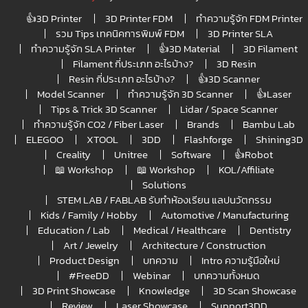
👍3D Printer
3D Printer FDM
ทำความรู้จัก FDM Printer
รวม Tips เทคนิคการพิมพ์ FDM
3D Printer SLA
ทำความรู้จัก SLA Printer
👍3D Material
3D Filament
Filament กี่ประเภท อะไรบ้าง?
3D Resin
Resin กี่ประเภท อะไรบ้าง?
👍3D Scanner
Model Scanner
ทำความรู้จัก 3D Scanner
👍Laser
Tips & Trick 3D Scanner
Lidar / Space Scanner
ทำความรู้จัก CO2 / Fiber Laser
Brands
Bambu Lab
ELEGOO
XTOOL
3DD
Flashforge
Shining3D
Creality
Unitree
Software
👍Robot
📖 Workshop
📖 Workshop
KOL/Affiliate
Solutions
STEM LAB / FABLAB รับทำห้องเรียน แลปนวัตกรรม
Kids / Family / Hobby
Automotive / Manufacturing
Education / Lab
Medical / Healthcare
Dentistry
Art / Jewelry
Architecture / Construction
Product Design
บทความ
Intro ความรู้มือใหม่
#FreeDD
Webinar
บทความทั้งหมด
3D Print Showcase
Knowledge
3D Scan Showcase
Review
Laser Showcase
Support3DD