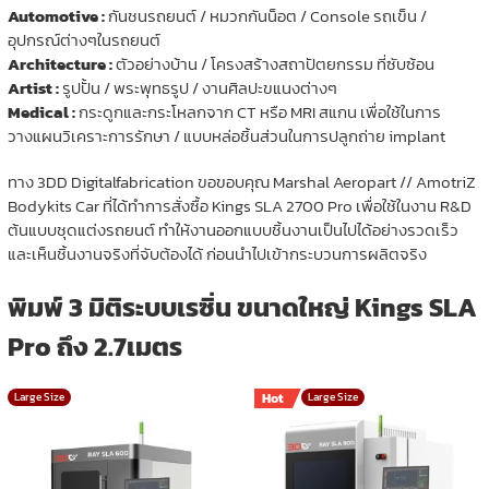
Automotive :
กันชนรถยนต์ / หมวกกันน็อต / Console รถเข็น /
อุปกรณ์ต่างๆในรถยนต์
Architecture :
ตัวอย่างบ้าน / โครงสร้างสถาปัตยกรรม ที่ซับซ้อน
Artist :
รูปปั้น / พระพุทธรูป / งานศิลปะขแนงต่างๆ
Medical :
กระดูกและกระโหลกจาก CT หรือ MRI สแกน เพื่อใช้ในการ
วางแผนวิเคราะการรักษา / แบบหล่อชิ้นส่วนในการปลูกถ่าย implant
ทาง 3DD Digitalfabrication ขอขอบคุณ Marshal Aeropart // AmotriZ
Bodykits Car ที่ได้ทำการสั่งซื้อ Kings SLA 2700 Pro เพื่อใช้ในงาน R&D
ต้นแบบชุดแต่งรถยนต์ ทำให้งานออกแบบชิ้นงานเป็นไปได้อย่างรวดเร็ว
และเห็นชิ้นงานจริงที่จับต้องได้ ก่อนนำไปเข้ากระบวนการผลิตจริง
พิมพ์ 3 มิติระบบเรซิ่น ขนาดใหญ่ Kings SLA
Pro ถึง 2.7เมตร
Large Size
Hot
Large Size