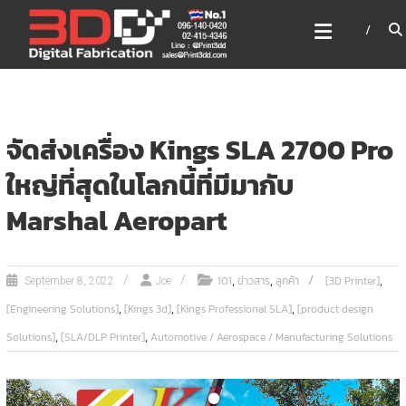
Skip
3DD DIGITAL FABRICATION
to
เครื่องพิมพ์3มิติ สแกนเนอร์
content
เลเซอร์
3DD Digital Fabrication 3D Printer | 3D Scanner |
Laser
จัดส่งเครื่อง Kings SLA 2700 Pro
ใหญ่ที่สุดในโลกนี้ที่มีมากับ
Marshal Aeropart
,
,
,
101
ข่าวสาร
ลูกค้า
[3D Printer]
September 8, 2022
Joe
,
,
,
[Engineering Solutions]
[Kings 3d]
[Kings Professional SLA]
[product design
,
,
Solutions]
[SLA/DLP Printer]
Automotive / Aerospace / Manufacturing Solutions