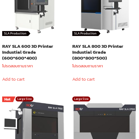
SLA Production
SLA Production
RAY SLA 600 3D Printer
RAY SLA 800 3D Printer
Industial Grade
Industial Grade
(600*600*400)
(800*800*500)
โปรดสอบถามราคา
โปรดสอบถามราคา
Add to cart
Add to cart
Hot
Large Size
Large Size