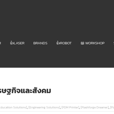
R
👍LASER
BRANDS
👍ROBOT
📖 WORKSHOP
เศรษฐกิจและสังคม
,
,
,
,
Education Solutions]
[Engineering Solutions]
[FDM Printer]
[Flashforge Dreamer]
[F