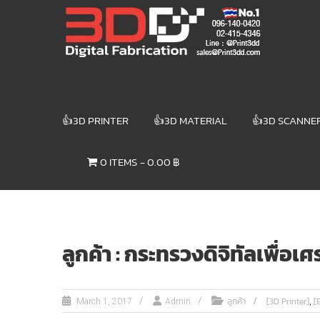
Skip
3DD DIGITAL
to
content
FABRICATION
เครื่องพิมพ์3มิติ
สแกนเนอร์
เลเซอร์
👍3D PRINTER
👍3D MATERIAL
👍3D SCANNE
3DD Digital
Fabrication
0 ITEMS
0.00 ฿
3D Printer |
3D Scanner
| Laser
ลูกค้า : กระทรวงดิจิทัลเพื่อ
,
ลูกค้า
[3D Printer]
[
March 1, 2017
Admin