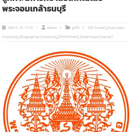
พระจอมเกล้าธนบุรี
,
Admin
ลูกค้า
[3D Printer]
[Education
March 18, 2018
,
,
,
Solutions]
[Engineering Solutions]
[FDM Printer]
[Flashforge Dreamer]