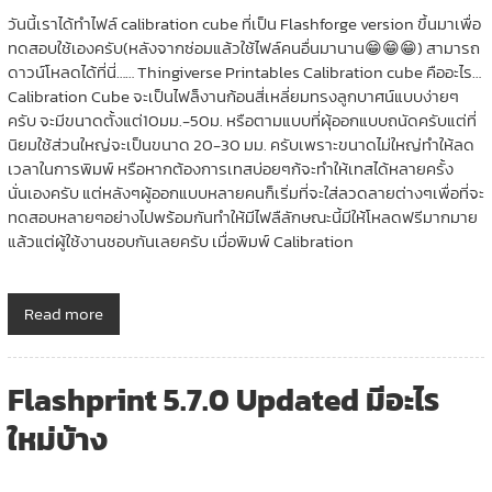
วันนี้เราได้ทำไฟล์ calibration cube ที่เป็น Flashforge version ขึ้นมาเพื่อ
ทดสอบใช้เองครับ(หลังจากซ่อมแล้วใช้ไฟล์คนอื่นมานาน😁😁😁) สามารถ
ดาวน์โหลดได้ที่นี่…… Thingiverse Printables Calibration cube คืออะไร…
Calibration Cube จะเป็นไฟล็งานก้อนสี่เหลี่ยมทรงลูกบาศน์แบบง่ายๆ
ครับ จะมีขนาดตั้งแต่10มม.-50ม. หรือตามแบบที่ผุ้ออกแบบถนัดครับแต่ที่
นิยมใช้ส่วนใหญ่จะเป็นขนาด 20-30 มม. ครับเพราะขนาดไม่ใหญ่ทำให้ลด
เวลาในการพิมพ์ หรือหากต้องการเทสบ่อยๆก้จะทำให้เทสได้หลายครั้ง
นั่นเองครับ แต่หลังๆผู้ออกแบบหลายคนก็เริ่มที่จะใส่ลวดลายต่างๆเพื่อที่จะ
ทดสอบหลายๆอย่างไปพร้อมกันทำให้มีไฟลืลักษณะนี้มีให้โหลดฟรีมากมาย
แล้วแต่ผู้ใช้งานชอบกันเลยครับ เมื่อพิมพ์ Calibration
Read more
Flashprint 5.7.0 Updated มีอะไร
ใหม่บ้าง