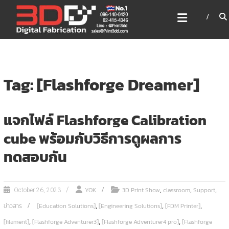
Skip
3DD DIGITAL FABRICATION
to
เครื่องพิมพ์3มิติ สแกนเนอร์
content
เลเซอร์
3DD Digital Fabrication 3D Printer | 3D Scanner |
Laser
Tag: [Flashforge Dreamer]
แจกไฟล์ Flashforge Calibration
cube พร้อมกับวิธีการดูผลการ
ทดสอบกัน
,
,
,
YOK
3D Print Show
classroom
Support
October 26, 2023
,
,
,
ข่าวสาร
[Education Solutions]
[Engineering Solutions]
[FDM Printer]
,
,
,
[filament]
[Flashforge Adventurer3]
[Flashforge Adventurer4 pro]
[Flashforge