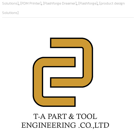
,
,
,
,
Solutions]
[FDM Printer]
[Flashforge Dreamer]
[Flashforge]
[product design
Solutions]