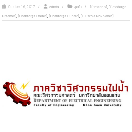
,
Admin
ลูกค้า
[Einscan s]
[Flashforge
October 16, 2017
,
,
,
Dreamer]
[Flashforge Finder]
[Flashforge Hunter]
[Fullscale Max Series]