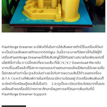
Flashforge Dreamer จะมีฟังก์ชั่นในการใส่เส้นพลาสติกไว้ในเครื่องได้แต่
จะเป็นม้วนเส้นพลาสติกขนาด500gนะ วันนี้เราจะมาแก้ปัยหานี้กันให้ผุ้ใช้
เครื่องFlashforge Dreamerได้ใส่เส้น1Kgไว้ใช้กันอย่างสบายใจเพียงแค่ปริ้
นไฟล์นี้เท่านั้น ดาวน์โหลดที่แขวนเส้น ที่นี่👉👉👉 Download file หลัง
จากปริ้นเสร็จแล้วก็ไม่ยาก ถอดของเก่าออกเอาของใหม่ใส่แทนได้เลย แค่ไข
น็อตสองตัวเท่านั้น Q:แล้วมันต่างอะไรกับการแขวนเส้นไว้ข้างนอกเครื่อง
ล่ะ? A: 1.ระหว่างที่พิมพ์ภายในเครื่องจะมีความร้อนอยู่ ตัวเครื่องพิมพ์เองก็
จะมีหน้าที่เหมือนตู้อบเส้นไปในตัว 2.จะดูเป็นระเบียบเรียบร้อยมากขึ้นและ
เคลื่อนย้ายเครื่องได้ง่ายดาย ศึกษาข้อมูลการแก้ปัญหาเพิ่มเติมที่นี่
Flashforge Dreamer Support