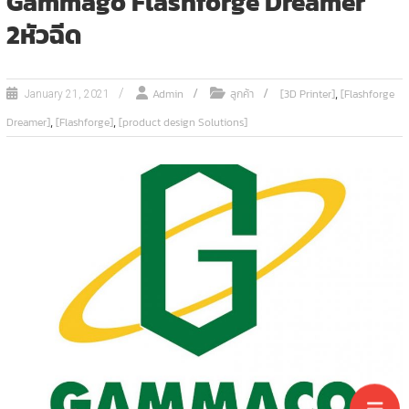
Gammago Flashforge Dreamer
2หัวฉีด
,
Admin
ลูกค้า
[3D Printer]
[Flashforge
January 21, 2021
,
,
Dreamer]
[Flashforge]
[product design Solutions]