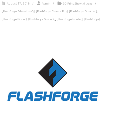
,
Admin
3D Print Show
ข่าวสาร
August 17, 2018
,
,
,
[Flashforge Adventurer3]
[Flashforge Creator Pro]
[Flashforge Dreamer]
,
,
,
[Flashforge Finder]
[Flashforge Guider2]
[Flashforge Hunter]
[Flashforge]