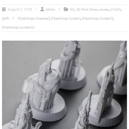
,
,
,
,
Admin
101
3D Print Show
review
ข่าวสาร
August 2, 2018
,
,
,
ลูกค้า
[Flashforge Dreamer]
[Flashforge Guider]
[Flashforge Guider2]
[Flashforge Guider2s]