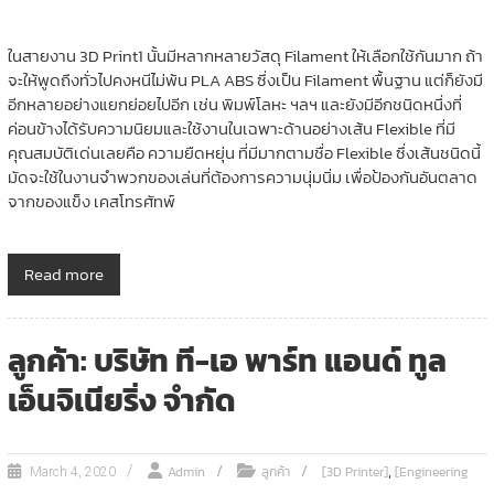
ในสายงาน 3D Print1 นั้นมีหลากหลายวัสดุ Filament ให้เลือกใช้กันมาก ถ้า
จะให้พูดถึงทั่วไปคงหนีไม่พ้น PLA ABS ซึ่งเป็น Filament พื้นฐาน แต่ก็ยังมี
อีกหลายอย่างแยกย่อยไปอีก เช่น พิมพ์โลหะ ฯลฯ และยังมีอีกชนิดหนึ่งที่
ค่อนข้างได้รับความนิยมและใช้งานในเฉพาะด้านอย่างเส้น Flexible ที่มี
คุณสมบัติเด่นเลยคือ ความยืดหยุ่น ที่มีมากตามชื่อ Flexible ซึ่งเส้นชนิดนี้
มัดจะใช้ในงานจำพวกของเล่นที่ต้องการความนุ่มนิ่ม เพื่อป้องกันอันตลาด
จากของแข็ง เคสโทรศัทพ์
Read more
ลูกค้า: บริษัท ที-เอ พาร์ท แอนด์ ทูล
เอ็นจิเนียริ่ง จำกัด
,
Admin
ลูกค้า
[3D Printer]
[Engineering
March 4, 2020