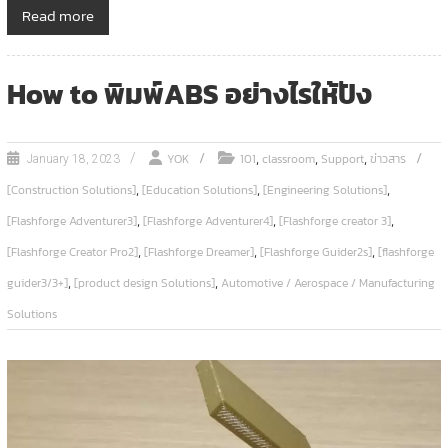
Read more
How to พิมพ์ABS อย่างไรให้ปัง
,
,
,
YOK
101
classroom
Support
ข่าวสาร
January 18, 2023
,
,
,
[Construction Solutions]
[Education Solutions]
[Engineering Solutions]
,
,
,
[Flashforge Adventurer3]
[Flashforge Adventurer4]
[Flashforge creator 3]
,
,
,
[Flashforge Creator Pro2]
[Flashforge Dreamer]
[Flashforge Guider2s]
[flashforge
,
,
guider3/3+]
[product design Solutions]
Automotive / Aerospace / Manufacturing
Solutions