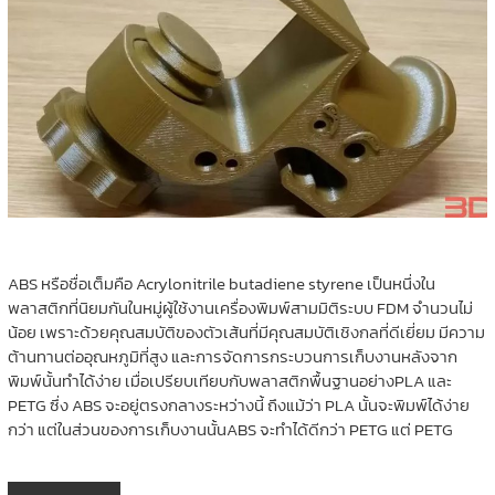
ABS หรือชื่อเต็มคือ Acrylonitrile butadiene styrene เป็นหนึ่งใน
พลาสติกที่นิยมกันในหมู่ผู้ใช้งานเครื่องพิมพ์สามมิติระบบ FDM จำนวนไม่
น้อย เพราะด้วยคุณสมบัติของตัวเส้นที่มีคุณสมบัติเชิงกลที่ดีเยี่ยม มีความ
ต้านทานต่ออุณหภูมิที่สูง และการจัดการกระบวนการเก็บงานหลังจาก
พิมพ์นั้นทำได้ง่าย เมื่อเปรียบเทียบกับพลาสติกพื้นฐานอย่างPLA และ
PETG ซึ่ง ABS จะอยู่ตรงกลางระหว่างนี้ ถึงแม้ว่า PLA นั้นจะพิมพ์ได้ง่าย
กว่า แต่ในส่วนของการเก็บงานนั้นABS จะทำได้ดีกว่า PETG แต่ PETG