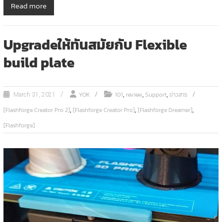
Read more
Upgradeให้ทันสมัยกับ Flexible
build plate
,
,
,
YOK
101
review
Support
ข่าวสาร
March 31, 2021
,
,
,
[Flashforge Creator Pro 2]
[Flashforge Creator Pro]
[Flashforge Dreamer]
[Flashforge]