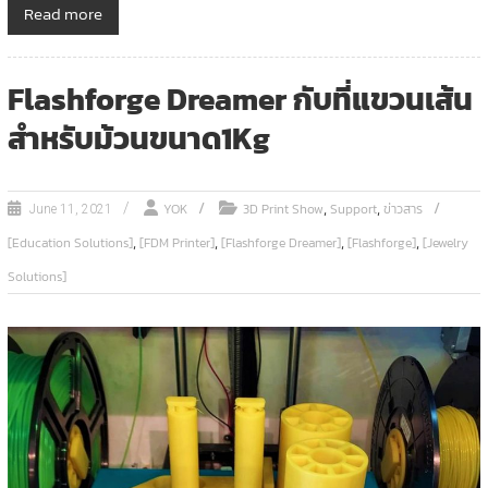
Read more
Flashforge Dreamer กับที่แขวนเส้น
สำหรับม้วนขนาด1Kg
,
,
YOK
3D Print Show
Support
ข่าวสาร
June 11, 2021
,
,
,
,
[Education Solutions]
[FDM Printer]
[Flashforge Dreamer]
[Flashforge]
[Jewelry
Solutions]