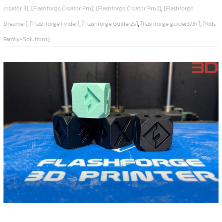
,
,
,
creator 3]
[Flashforge Creator Pro]
[Flashforge Creator Pro2]
[Flashforge
,
,
,
,
Dreamer]
[Flashforge Finder]
[Flashforge Guider2s]
[flashforge guider3/3+]
[Kids-
Family-Solutions]