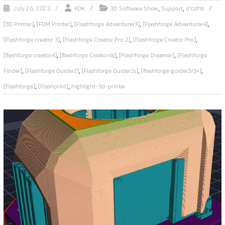
,
,
YOK
3D Software Show
Support
ข่าวสาร
July 26, 2023
,
,
,
,
[3D Printer]
[FDM Printer]
[Flashforge Adventurer3]
[Flashforge Adventurer4]
,
,
,
[Flashforge creator 3]
[Flashforge Creator Pro 2]
[Flashforge Creator Pro]
,
,
,
[flashforge creator4]
[flashforge Creator4s]
[Flashforge Dreamer]
[Flashforge
,
,
,
,
Finder]
[Flashforge Guider2]
[Flashforge Guider2s]
[flashforge guider3/3+]
,
,
[Flashforge]
[Flashprint]
highlight-3d-printer