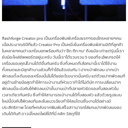
flashforge Creator pro เป็นเครื่องพิมพ์เครื่องแรกๆของใครหลายๆคน
เมื่อประมาณ5ปีที่แล้ว Creator Pro เป็นหนึ่งในเครื่องพิมพ์สามมิติที่ลูกค้า
ในหลายๆคนต่างเทใจบอกพร้อมกันว่า”อึด ถึก ทน” ถึงแม้จะเก่าแต่รุ่นนี้เรา
ยังมีอะไหล่ซัพพอร์ตอยู่นะครับ วันนี้เราได้รวมรวม 5 ของที่จะอัพเกรดให้
เครื่องของคุณใ้งานได้ดีขึ้นกันครับ ซึ่งทั้งหมดที่เลือกมานี้เราได้ใช้งาน
ทั้งหมดและมีลุกค้าบางส่วนก็ทำใช้แล้วเช่นกัน 1.ปากเป่าพัดลม ปากเป่า
พัดลมดั้งเดิมของเครื่องนั้นไม่ได้แย่อะไรขนาดนั้นครับ แต่ด้วยปากพัดลมที่
อยู่ด้านซ้ายมือสุดทำให้การเป่างานที่หัวขวาทำได้ไม่ดีนัก การเปลี่ยนปาก
พัดลมนี้จะบังคับให้พัดลมเป่าชั้นงานเป่าที่ปลายหัวแีดของทั้งสองหัวใน
เวลาเดียวกันครับ ซึ่งทำให้สามารถเป่างานได้ทั้งสองหัว แล้วด้วยรูปแบบ
ใหม่นี้บังคับใ้พัดลมก้มลงในแนวเฉียงทำให้ลมโดนชิ้นงานได้อย่างมี
ประสิทธิภาพ โดยที่หกลังจากพิมพ์เสร็จสาามารถใส่แทนปากพัดลมของ
เดิมได้ทันที ดาวน์โหลดไฟล์ได้ที่นี่ คลิก วัสดุที่ใช้