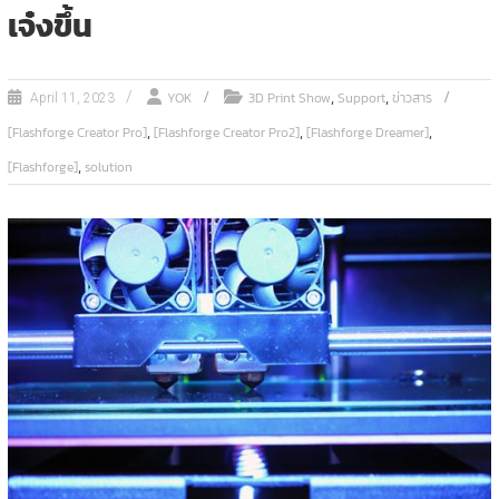
เจ๋งขึ้น
,
,
YOK
3D Print Show
Support
ข่าวสาร
April 11, 2023
,
,
,
[Flashforge Creator Pro]
[Flashforge Creator Pro2]
[Flashforge Dreamer]
,
[Flashforge]
solution