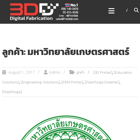
Skip
3DD DIGITAL FABRICATION
to
เครื่องพิมพ์3มิติ สแกนเนอร์
content
เลเซอร์
3DD Digital Fabrication 3D Printer | 3D Scanner |
Laser
ลูกค้า: มหาวิทยาลัยเกษตรศาสตร์
,
ลูกค้า
[3D Printer]
[Education
August 1, 2017
Admin
,
,
,
,
Solutions]
[Engineering Solutions]
[FDM Printer]
[Flashforge Dreamer]
[Flashforge]