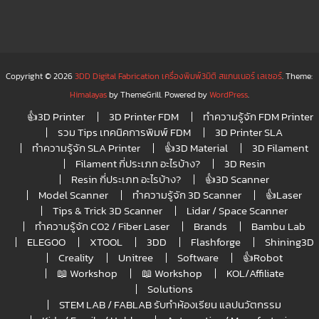
Copyright © 2026
3DD Digital Fabrication เครื่องพิมพ์3มิติ สแกนเนอร์ เลเซอร์
. Theme:
Himalayas
by ThemeGrill. Powered by
WordPress
.
👍3D Printer
3D Printer FDM
ทำความรู้จัก FDM Printer
รวม Tips เทคนิคการพิมพ์ FDM
3D Printer SLA
ทำความรู้จัก SLA Printer
👍3D Material
3D Filament
Filament กี่ประเภท อะไรบ้าง?
3D Resin
Resin กี่ประเภท อะไรบ้าง?
👍3D Scanner
Model Scanner
ทำความรู้จัก 3D Scanner
👍Laser
Tips & Trick 3D Scanner
Lidar / Space Scanner
ทำความรู้จัก CO2 / Fiber Laser
Brands
Bambu Lab
ELEGOO
XTOOL
3DD
Flashforge
Shining3D
Creality
Unitree
Software
👍Robot
📖 Workshop
📖 Workshop
KOL/Affiliate
Solutions
STEM LAB / FABLAB รับทำห้องเรียน แลปนวัตกรรม