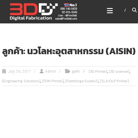
Skip
3DD DIGITAL FABRICATION
to
เครื่องพิมพ์3มิติ สแกนเนอร์
content
เลเซอร์
3DD Digital Fabrication 3D Printer | 3D Scanner |
Laser
ลูกค้า: นวโลหะอุตสาหกรรม (AISIN)
,
,
ลูกค้า
[3D Printer]
[3D scanner]
July 26, 2017
Admin
,
,
,
[Engineering Solutions]
[FDM Printer]
[Flashforge Guider2]
[SLA/DLP Printer]