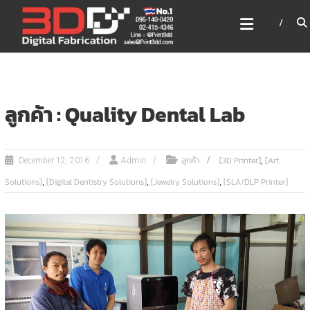
Skip
3DD DIGITAL FABRICATION
to
เครื่องพิมพ์3มิติ สแกนเนอร์
content
เลเซอร์
3DD Digital Fabrication 3D Printer | 3D Scanner |
Laser
ลูกค้า : Quality Dental Lab
,
ลูกค้า
[3D Printer]
[Art
December 12, 2016
Admin
,
,
,
Solutions]
[Digital Dentistry Solutions]
[Jewelry Solutions]
[SLA/DLP Printer]