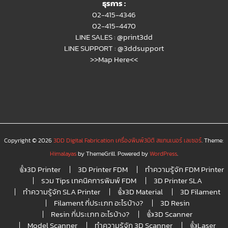
ธุรการ :
02-415-4346
02-415-4470
LINE SALES :
@print3dd
LINE SUPPORT :
@3ddsupport
>>Map Here<<
Copyright © 2026
3DD Digital Fabrication เครื่องพิมพ์3มิติ สแกนเนอร์ เลเซอร์
. Theme:
Himalayas
by ThemeGrill. Powered by
WordPress
.
👍3D Printer
3D Printer FDM
ทำความรู้จัก FDM Printer
รวม Tips เทคนิคการพิมพ์ FDM
3D Printer SLA
ทำความรู้จัก SLA Printer
👍3D Material
3D Filament
Filament กี่ประเภท อะไรบ้าง?
3D Resin
Resin กี่ประเภท อะไรบ้าง?
👍3D Scanner
Model Scanner
ทำความรู้จัก 3D Scanner
👍Laser