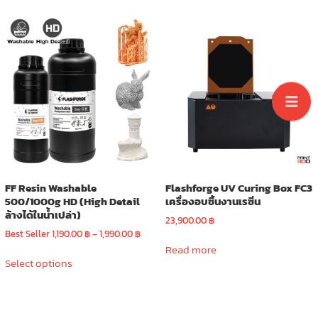
1,790.00 ฿
multiple
variants.
The
options
may
be
chosen
on
the
product
page
FF Resin Washable
Flashforge UV Curing Box FC3
500/1000g HD (High Detail
เครื่องอบชิ้นงานเรซิ่น
ล้างได้ในน้ำเปล่า)
23,900.00
฿
Price
Best Seller
1,190.00
฿
–
1,990.00
฿
range:
Read more
This
1,190.00 ฿
Select options
product
through
has
1,990.00 ฿
multiple
variants.