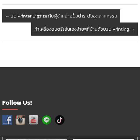
The
options
←
3D Printer Bigsize กับผู้จำหน่ายปั้มน้ำระดับอุตสาหกรรม
may
be
ทำเครื่องดนตรีเล่นเองง่ายๆที่บ้านด้วย3D Printing
→
chosen
on
the
product
page
Follow Us!