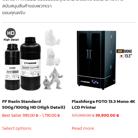
สนับสนุนสินค้าของพวกเรา
ขอบคุณครับ
FF Resin Standard
Flashforge FOTO 13.3 Mono 4K
500g/1000g HD (High Detail)
LCD Printer
Price
Original
Current
Best Seller
990.00
฿
–
1,790.00
฿
129,000.00
฿
39,900.00
฿
range:
price
price
This
990.00 ฿
was:
is:
Select options
Read more
product
through
129,000.00 ฿.
39,900.00 
has