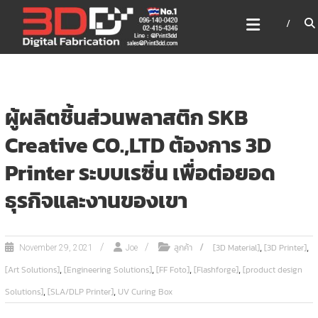
Skip
3DD DIGITAL FABRICATION
to
เครื่องพิมพ์3มิติ สแกนเนอร์
content
เลเซอร์
3DD Digital Fabrication 3D Printer | 3D Scanner |
Laser
ผู้ผลิตชิ้นส่วนพลาสติก SKB
Creative CO.,LTD ต้องการ 3D
Printer ระบบเรซิ่น เพื่อต่อยอด
ธุรกิจและงานของเขา
,
,
ลูกค้า
[3D Material]
[3D Printer]
November 29, 2021
Joe
,
,
,
,
[Art Solutions]
[Engineering Solutions]
[FF Foto]
[Flashforge]
[product design
,
,
Solutions]
[SLA/DLP Printer]
UV Curing Box