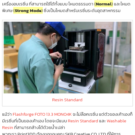
เครื่องอบเรซิ่น ที่สามารถใช้ได้ทั้งแบบ โหมดธรรมดา
(
Normal
)
และโหมด
พิเศษ
(
Strong Mode
)
ซึ่งเป็นโหมดสำหรับเรซิ่นระดับอุตสาหกรรม
Resin Standard
แม้ว่า
Flashforge FOTO 13.3 MONO4K
จะไม่ล๊อคเรซิ่น แต่ตัวของเค้าเองก็
มีเรซิ่นที่เป็นของเค้าเอง โดยจะมีแบบ
Resin Standard
และ
Washable
Resin
ที่สามารถล้างได้ด้วยน้ำเปล่า
พวกเรา Print3DD ต้องขอขอบคุณ SKB Creative CO.,LTD ที่ให้การ