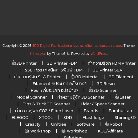
Copyright © 2026
3DD Digital Fabrication เครื่องพิมพ์3มิติ สแกนเนอร์ เลเซอร์
. Theme:
Himalayas
by ThemeGrill. Powered by
WordPress
.
👍3D Printer
3D Printer FDM
ทำความรู้จัก FDM Printer
รวม Tips เทคนิคการพิมพ์ FDM
3D Printer SLA
ทำความรู้จัก SLA Printer
👍3D Material
3D Filament
Filament กี่ประเภท อะไรบ้าง?
3D Resin
Resin กี่ประเภท อะไรบ้าง?
👍3D Scanner
Model Scanner
ทำความรู้จัก 3D Scanner
👍Laser
Tips & Trick 3D Scanner
Lidar / Space Scanner
ทำความรู้จัก CO2 / Fiber Laser
Brands
Bambu Lab
ELEGOO
XTOOL
3DD
Flashforge
Shining3D
Creality
Unitree
Software
👍Robot
📖 Workshop
📖 Workshop
KOL/Affiliate
Solutions