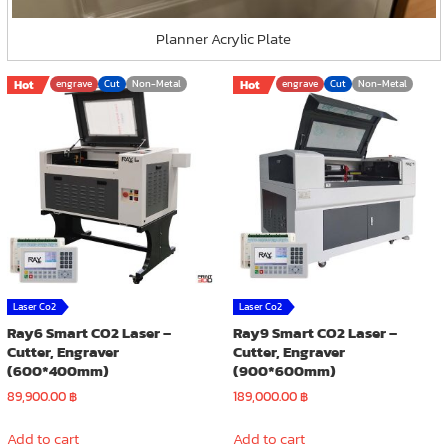
Planner Acrylic Plate
Hot
engrave
Cut
Non-Metal
Hot
engrave
Cut
Non-Metal
Laser Co2
Laser Co2
Ray6 Smart CO2 Laser –
Ray9 Smart CO2 Laser –
Cutter, Engraver
Cutter, Engraver
(600*400mm)
(900*600mm)
89,900.00
฿
189,000.00
฿
Add to cart
Add to cart