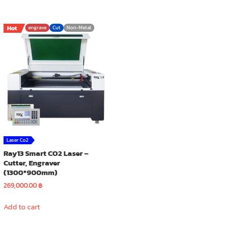
Hot
engrave
Cut
Non-Metal
Laser Co2
Ray13 Smart CO2 Laser –
Cutter, Engraver
(1300*900mm)
269,000.00
฿
Add to cart