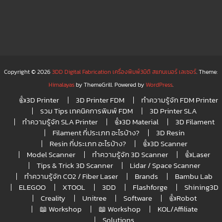
Copyright © 2026
3DD Digital Fabrication เครื่องพิมพ์3มิติ สแกนเนอร์ เลเซอร์
. Theme:
Himalayas
by ThemeGrill. Powered by
WordPress
.
👍3D Printer
3D Printer FDM
ทำความรู้จัก FDM Printer
รวม Tips เทคนิคการพิมพ์ FDM
3D Printer SLA
ทำความรู้จัก SLA Printer
👍3D Material
3D Filament
Filament กี่ประเภท อะไรบ้าง?
3D Resin
Resin กี่ประเภท อะไรบ้าง?
👍3D Scanner
Model Scanner
ทำความรู้จัก 3D Scanner
👍Laser
Tips & Trick 3D Scanner
Lidar / Space Scanner
ทำความรู้จัก CO2 / Fiber Laser
Brands
Bambu Lab
ELEGOO
XTOOL
3DD
Flashforge
Shining3D
Creality
Unitree
Software
👍Robot
📖 Workshop
📖 Workshop
KOL/Affiliate
Solutions