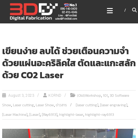
Skip
3DD DIGITAL FABRICATION
to
เครื่องพิมพ์3มิติ สแกนเนอร์
content
เลเซอร์
3DD Digital Fabrication 3D Printer | 3D Scanner |
Laser
เขียนง่าย ลบได้ ช่วยเตือนความจำ
ด้วยแผ่นอะคริลิคใส ตัดและแกะสลัก
ด้วย CO2 Laser
,
,
(Old)Workshop
101
3D Software
August 3, 2023
KORND
,
,
,
,
,
Show
Laser cutting
Laser Show
ข่าวสาร
[laser cutting]
[laser engraving]
,
,
,
,
[Laser Machine]
[Laser]
[Ray6913]
highlight-laser
highlight-ray6913