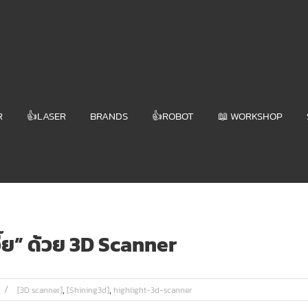
R
👍LASER
BRANDS
👍ROBOT
📖 WORKSHOP
อี๊ย” ด้วย 3D Scanner
,
,
[3D scanner]
[Shining3d]
highlight-3d-scanner