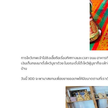
การไหว้เทพเจ้าไฉ่ซิงเอี๊ยถือเรื่องทิศทางและเวลา ขนม อาหารที่
เงินเก็บทองมาตั้งไหว้บูชาด้วย ในขณะตั้งโต๊ะไหว้ผู้บูชาก็จะเฝ้
บ้าน
วันนี้ 3DD จะพามาสแกนเพื่อขยายองเทพให้มีขนาดตามที่เราต้อง