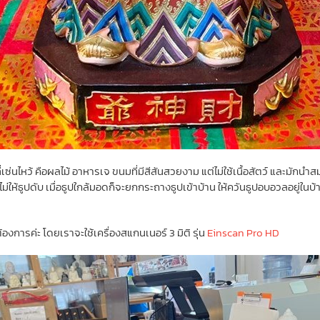
เซ่นไหว้ คือผลไม้ อาหารเจ ขนมที่มีสีสันสวยงาม แต่ไม่ใช้เนื้อสัตว์ และมักนำ
าไม่ให้ธูปดับ เมื่อธูปใกล้มอดก็จะยกกระถางธูปเข้าบ้าน ให้ควันธูปอบอวลอยู่ในบ้
การค่ะ โดยเราจะใช้เครื่องสแกนเนอร์ 3 มิติ รุ่น
Einscan Pro HD