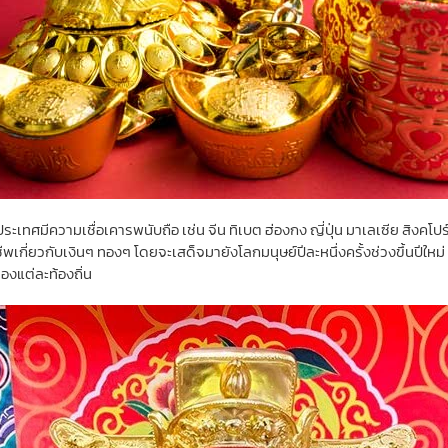
เทศมีความเชื่อเคารพนับถือ เช่น จีน ทิเบต ฮ่องกง ญี่ปุ่น มาเลเซีย สิงคโปร์ 
พเกี่ยวกับเงินๆ ทองๆ โดยจะเสด็จมายังโลกมนุษย์ปีละหนึ่งครั้งช่วงขึ้นปีใหม่ หร
ของแต่ละท้องถิ่น