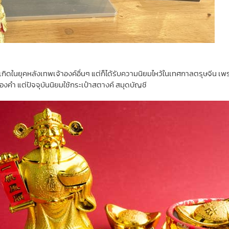
จะเกิดในยุคหลังเทพเจ้าองค์อื่นๆ แต่ก็ได้รับความนิยมไหว้ในเทศกาลตรุษจีน เพ
ทองคำ แต่ปัจจุบันนิยมใช้กระเป๋าสตางค์ สมุดบัญชี