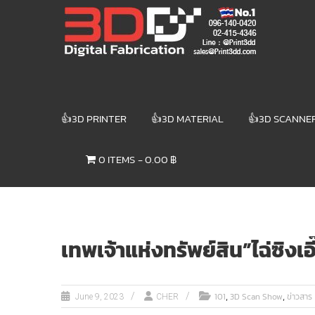
Skip
3DD DIGITAL
to
content
FABRICATION
เครื่องพิมพ์3มิติ
สแกนเนอร์
เลเซอร์
👍3D PRINTER
👍3D MATERIAL
👍3D SCANNE
3DD Digital
Fabrication
0 ITEMS
0.00 ฿
3D Printer |
3D Scanner
| Laser
เทพเจ้าแห่งทรัพย์สิน”ไฉ่ซิงเ
,
,
101
3D Scan Show
ข่าวสาร
June 9, 2023
CHER