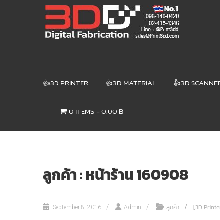
Skip
3DD DIGITAL
to
content
FABRICATION
เครื่องพิมพ์3มิติ
สแกนเนอร์
เลเซอร์
👍3D PRINTER
👍3D MATERIAL
👍3D SCANNE
3DD Digital
Fabrication
0 ITEMS
0.00 ฿
3D Printer |
3D Scanner
| Laser
ลูกค้า : หน้าร้าน 160908
ลูกค้า
[3D Printe
September 8, 2016
Admin