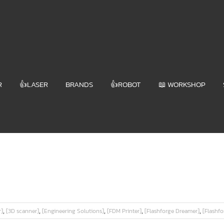
R
👍LASER
BRANDS
👍ROBOT
📖 WORKSHOP
,
,
,
,
,
r]
[3D scanner]
[Engineering Solutions]
[FDM Printer]
[Flashforge Dreamer]
[Flashfo