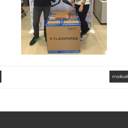
การพิมพ์ส