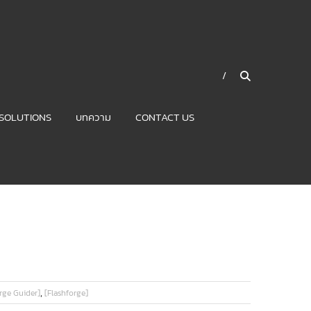
SOLUTIONS
บทความ
CONTACT US
,
rge Guider]
[Flashforge]