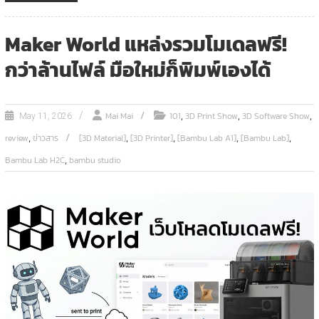
Maker World แหล่งรวมโมเดลฟรี!
กว่าล้านไฟล์ มือใหม่ก็พิมพ์เองได้
,
,
,
Mai Mai
101
3D Print Show
3D Software Show
May 11, 2026
,
,
,
,
,
review
ข่าวสาร
[3D Material]
[3D Printer]
[Bambu Lab A1]
[Bambu Lab]
,
Bambu Lab H2C
bambu studio