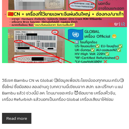
วิธีเชค Bambu CN vs Global 🧐ข้อมูลเพื่อประโยชน์ของทุกคนนะครับ🧐
ซื้อใหม่ ซื้อมือสอง ลองอ่านดู (บทความนี้เขียนจาก สปก. และปร๊กษา บ.แม่
Bambu แล้ว) ช่วงนี้มี ลค. โดนมาเยอะครับ 😈ย้อมขาย เครื่องหิ้วจีน,
เครื่อง Refurbish แล้วบอกเป็นเครื่อง Global เครื่องเสียมาให้ซ่อม
Read more