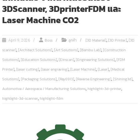
3DScanner, 3DprinterFDM และ
Laser Machine CO2
,
,
Boss
ลูกค้า
[3D Material]
[3D Printer]
[3D
April 9, 2026
,
,
,
,
scanner]
[Architect Solutions]
[Art Solutions]
[Bambu Lab]
[Construction
,
,
,
,
Solutions]
[Education Solutions]
[Einscan]
[Engineering Solutions]
[FDM
,
,
,
,
,
Printer]
[laser cutting]
[laser engraving]
[Laser Machine]
[Laser]
[Medical
,
,
,
,
,
Solutions]
[Packaging Solutions]
[Ray6913]
[Reverse Engineering]
[Shining3d]
,
,
Automotive / Aerospace / Manufacturing Solutions
highlight-3d-printer
,
highlight-3d-scanner
highlight-fdm