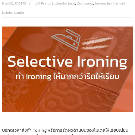
,
,
,
,
,
FreeDD
ข่าวสาร
[3D Printer]
[Bambu Lab]
[Software]
bambu lab filament
bambu studio
ปรกติเวลาสั่งทำ Ironing หรือการรีดผิวด้านบนของโมเดลให้เรียบเนียน