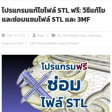
โปรแกรมแก้ไขไฟล์ STL ฟรี: วิธีแก้ไข
และซ่อมแซมไฟล์ STL และ 3MF
,
,
,
Vison
101
3D Software Show
classroom
May 19, 2026
,
,
,
Support
ข่าวสาร
[3D Printer]
[Bambu Lab]
[Software]