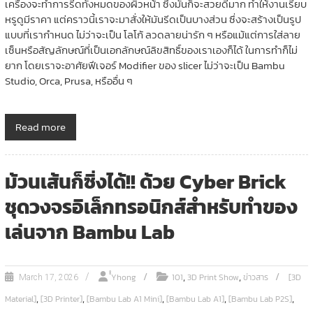
เครื่องจะทำการรีดทั้งหมดของผิวหน้า ซึ่งมันก็จะสวยดีมาก ทำให้งานเรียบ
หรูดูมีราคา แต่คราวนี้เราจะมาสั่งให้มันรีดเป็นบางส่วน ซึ่งจะสร้างเป็นรูป
แบบที่เรากำหนด ไม่ว่าจะเป็น โลโก้ ลวดลายน่ารัก ๆ หรือแม้แต่การใส่ลาย
เซ็นหรือสัญลักษณ์ที่เป็นเอกลักษณ์ลิขสิทธิ์ของเราเองก็ได้ ในการทำก็ไม่
ยาก โดยเราจะอาศัยฟีเจอร์ Modifier ของ slicer ไม่ว่าจะเป็น Bambu
Studio, Orca, Prusa, หรืออื่น ๆ
Read more
ม้วนเส้นก็ซิ่งได้!! ด้วย Cyber Brick
ชุดวงจรอิเล็กทรอนิกส์สำหรับทำของ
เล่นจาก Bambu Lab
,
,
ํํYhong
101
3D Print Show
ข่าวสาร
[3D
March 17, 2026
,
,
,
,
,
Material]
[3D Printer]
[Bambu Lab A1 Mini]
[Bambu Lab A1]
[Bambu Lab P2S]