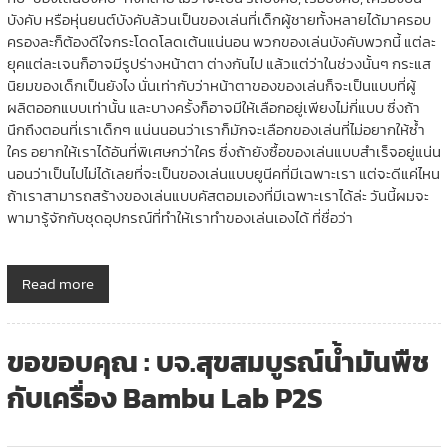
บังคับ หรือหุ่นยนต์บังคับล้วนเป็นของเล่นที่เด็กผู้ชายทั้งหลายได้มาครอบ
ครองละก็ต้องดีใจกระโดดโลดเต้นแน่นอน พวกของเล่นบังคับพวกนี้ แต่ละ
ยุคแต่ละเจนก็อาจมีรูปร่างหน้าตา ต่างกันไป แล้วแต่ว่าในช่วงนั้นๆ กระแส
นิยมของเด็กเป็นยังไง นั่นเท่ากับว่าหน้าตาของของเล่นก็จะเป็นแบบที่ผู้
ผลิตออกแบบเท่านั้น และบางครั้งก็อาจมีให้เลือกอยู่เพียงไม่กี่แบบ ซึ่งถ้า
นึกถึงตอนที่เราเด็กๆ แน่นนอนว่าเราก็มักจะเลือกของเล่นที่ไม่อยากให้ซ้ำ
ใคร อยากให้เราได้อันที่พิเศษกว่าใคร ซึ่งถ้ายังซื้อของเล่นแบบสำเร็จอยู่แน่น
นอนว่าเป็นไปไม่ได้เลยที่จะเป็นของเล่นแบบยูนีคที่มีเฉพาะเรา แต่จะดีแค่ไหน
ถ้าเราสามารถสร้างของเล่นแบบคัสตอมเองที่มีเฉพาะเราได้ล่ะ วันนี้ผมจะ
พามารู้จักกับชุดอุปกรณ์ที่ทำให้เราทำของเล่นเองได้ ที่ชื่อว่า
Read more
ขอขอบคุณ : บจ.สุขสมบูรณ์น้ำมันพืช
กับเครื่อง Bambu Lab P2S