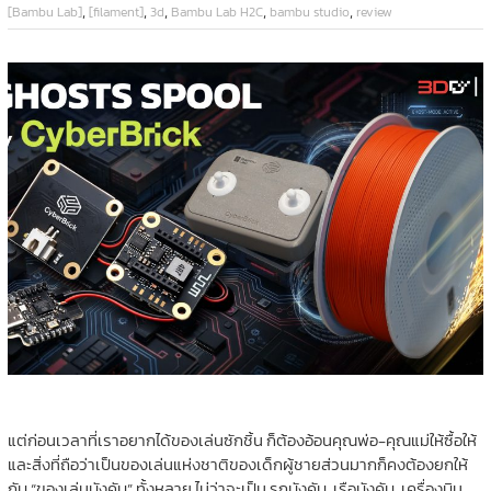
,
,
,
,
,
[Bambu Lab]
[filament]
3d
Bambu Lab H2C
bambu studio
review
แต่ก่อนเวลาที่เราอยากได้ของเล่นซักชิ้น ก็ต้องอ้อนคุณพ่อ-คุณแม่ให้ซื้อให้
และสิ่งที่ถือว่าเป็นของเล่นแห่งชาติของเด็กผู้ชายส่วนมากก็คงต้องยกให้
กับ “ของเล่นบังคับ” ทั้งหลาย ไม่ว่าจะเป็น รถบังคับ, เรือบังคับ, เครื่องบิน