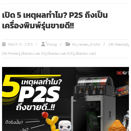
เปิด 5 เหตุผลทำไม? P2S ถึงเป็น
เครื่องพิมพ์รุ่นขายดี!!
,
,
,
ํํYhong
101
review
ข่าวสาร
[3D Material]
March 31, 2026
,
,
,
[3D Printer]
[Bambu Lab A1]
[Bambu Lab P2S]
[Bambu Lab]