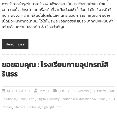
ควรทำการบำรุงรักษาเครื่องพิมพ์ของคุณเป็นประจำตามคำแนะนำใน
บทความนี้ อุปกรณ์ และเครื่องมือที่จำเป็นต้องใช้ น้ำมันหล่อลื่น / จารบี ผ้า
non-woven (ผ้าที่ผลิตขึ้นโดยไม่ได้ผ่านกระบวนการถักทอ เช่น ผ้าเปียก
เช็ดมือ หน้ากากอนามัย) ไอโซโพรพิล แอลกอฮอล์ แปรง ปากคีบ/แหนบ คำ
เตือนด้านความปลอดภัย ⚠️ เรื่องสำคัญ!
Read more
ขอขอบคุณ : โรงเรียนกายอุปกรณ์สิ
รินธร
,
,
Boss
ลูกค้า
[3D Material]
[3D Printer]
[Art
May 11, 2026
,
,
,
,
Solutions]
[Bambu Lab]
[Digital Dentistry Solutions]
[Education Solutions]
[FDM
,
,
Printer]
[Medical Solutions]
highlight-fdm