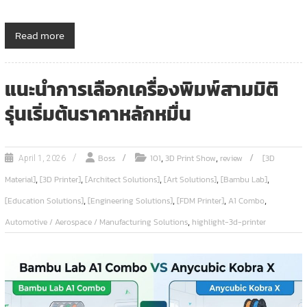
Read more
แนะนำการเลือกเครื่องพิมพ์สามมิติ
รุ่นเริ่มต้นราคาหลักหมื่น
,
,
Boss
101
3D Print Show
review
[3D
April 1, 2026
,
,
,
,
,
Material]
[3D Printer]
[Architect Solutions]
[Art Solutions]
[Bambu Lab]
,
,
,
,
[Education Solutions]
[Engineering Solutions]
[FDM Printer]
A1 Combo
,
Automotive / Aerospace / Manufacturing Solutions
highlight-3d-printer