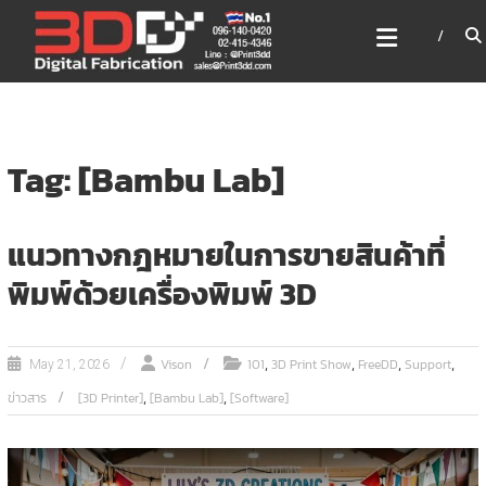
Skip
3DD DIGITAL FABRICATION
to
เครื่องพิมพ์3มิติ สแกนเนอร์
content
เลเซอร์
3DD Digital Fabrication 3D Printer | 3D Scanner |
Laser
Tag: [Bambu Lab]
แนวทางกฎหมายในการขายสินค้าที่
พิมพ์ด้วยเครื่องพิมพ์ 3D
,
,
,
,
Vison
101
3D Print Show
FreeDD
Support
May 21, 2026
,
,
ข่าวสาร
[3D Printer]
[Bambu Lab]
[Software]