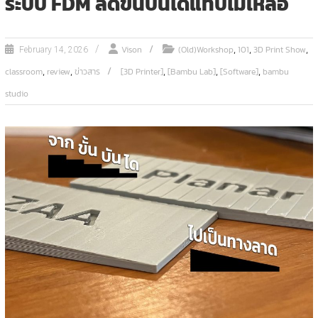
ระบบ FDM ลดขั้นบันไดแทบไม่เหลือ
,
,
,
Vison
(Old)Workshop
101
3D Print Show
February 14, 2026
,
,
,
,
,
classroom
review
ข่าวสาร
[3D Printer]
[Bambu Lab]
[Software]
bambu
studio