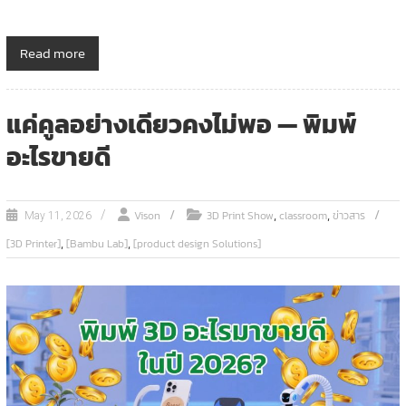
Read more
แค่คูลอย่างเดียวคงไม่พอ — พิมพ์
อะไรขายดี
,
,
Vison
3D Print Show
classroom
ข่าวสาร
May 11, 2026
,
,
[3D Printer]
[Bambu Lab]
[product design Solutions]