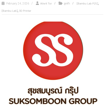
,
Atiwit Tor
ลูกค้า
[Bambu Lab P2S]
February 24, 2026
,
[Bambu Lab]
3D Printer