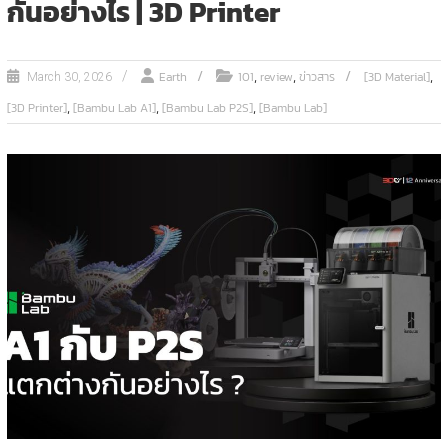
กันอย่างไร | 3D Printer
,
,
,
Earth
101
review
ข่าวสาร
[3D Material]
March 30, 2026
,
,
,
[3D Printer]
[Bambu Lab A1]
[Bambu Lab P2S]
[Bambu Lab]