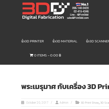
Skip
3DD DIGITAL
to
content
FABRICATION
เครื่องพิมพ์3มิติ
สแกนเนอร์
เลเซอร์
👍3D PRINTER
👍3D MATERIAL
👍3D SCANNE
3DD Digital
Fabrication
0 ITEMS
0.00 ฿
3D Printer |
3D Scanner
| Laser
พระเมรุมาศ กับเครื่อง 3D Pr
,
3D Print Show
3D Sc
October 20, 2017
Admin