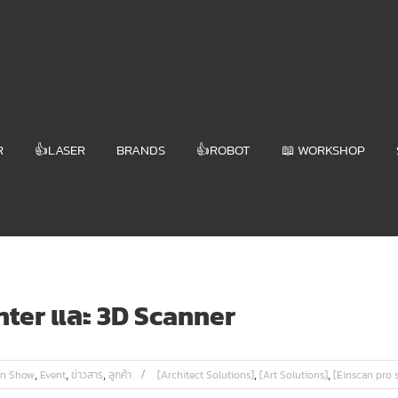
R
👍LASER
BRANDS
👍ROBOT
📖 WORKSHOP
inter และ 3D Scanner
,
,
,
,
,
an Show
Event
ข่าวสาร
ลูกค้า
[Architect Solutions]
[Art Solutions]
[Einscan pro s