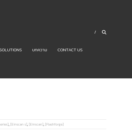
SOLUTIONS
บทความ
CONTACT US
,
,
,
eries]
[Einscan s]
[Einscan]
[Flashforge]