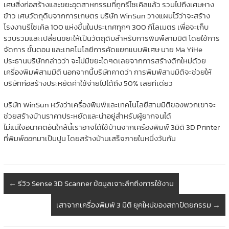
เศษสิ่งก่อสร้างและขยะอุตสาหกรรมที่ถูกรีไซเคิลแล้ว รวมไปถึงเศษหาง
ข้าว เศษวัตถุดิบจากการเกษตร บริษัท WinSun วางแผนไว้ว่าจะสร้าง
โรงงานรีไซเคิล 100 แห่งขึ้นในประเทศทุกๆ 300 กิโลเมตร เพื่อจะเก็บ
รวบรวมและเปลี่ยนขยะให้เป็นวัตถุดิบสำหรับการพิมพ์สามมิติ โดยใช้การ
จัดการ ขั้นตอน และเทคโนโลยีการคัดแยกแบบพิเศษ นาย Ma YiHe
ประธานบริษัทกล่าวว่า จะไม่มีขยะใดๆดเลยจากการสร้างตึกใหม่ด้วย
เครื่องพิมพ์สามมิติ นอกจากนี้บริษัทคาดว่า การพิมพ์สามมิติจะช่วยให้
บริษัทก่อสร้างประหยัดค่าใช้จ่ายไปได้ถึง 50% เลยทีเดียว
บริษัท WinSun หวังว่าเครื่องพิมพ์และเทคโนโลยีสามมิติของพวกเขาจะ
ช่วยสร้างบ้านราคาประหยัดและน่าอยู่สำหรับผู้ยากจนได้
ไม่แน่ใจอนาคตอันใกล้นี้เราอาจได้ใช้บ้านจากเครืองพิมพ์ 3มิติ 3D Printer
ที่พิมพ์ออกมาเป็นปูน โดยสร้างบ้านเสร็จภายในหนึ่งวันกัน
←
รีวิว Sense 3D Scanner ข้อมูลเจาะลึกถึงการใช้งาน
เสาจากเครื่องพิมพ์ 3 มิติ ยุคใหม่ของสถาปัตยกรรม
→