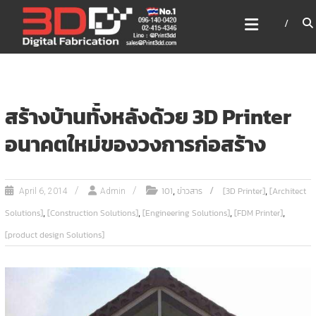
Skip
3DD DIGITAL FABRICATION
to
เครื่องพิมพ์3มิติ สแกนเนอร์
content
เลเซอร์
3DD Digital Fabrication 3D Printer | 3D Scanner |
Laser
สร้างบ้านทั้งหลังด้วย 3D Printer
อนาคตใหม่ของวงการก่อสร้าง
,
,
101
ข่าวสาร
[3D Printer]
[Architect
April 6, 2014
Admin
,
,
,
,
Solutions]
[Construction Solutions]
[Engineering Solutions]
[FDM Printer]
[product design Solutions]