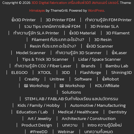
Copyright © 2026
3DD Digital Fabrication เครื่องพิมพ์3มิติ สแกนเนอร์ เลเซอร์
. Theme:
Himalayas
by ThemeGrill. Powered by
WordPress
.
👍3D Printer
3D Printer FDM
ทำความรู้จัก FDM Printer
รวม Tips เทคนิคการพิมพ์ FDM
3D Printer SLA
ทำความรู้จัก SLA Printer
👍3D Material
3D Filament
Filament กี่ประเภท อะไรบ้าง?
3D Resin
Resin กี่ประเภท อะไรบ้าง?
👍3D Scanner
Model Scanner
ทำความรู้จัก 3D Scanner
👍Laser
Tips & Trick 3D Scanner
Lidar / Space Scanner
ทำความรู้จัก CO2 / Fiber Laser
Brands
Bambu Lab
ELEGOO
XTOOL
3DD
Flashforge
Shining3D
Creality
Unitree
Software
👍Robot
📖 Workshop
📖 Workshop
KOL/Affiliate
Solutions
STEM LAB / FABLAB รับทำห้องเรียน แลปนวัตกรรม
Kids / Family / Hobby
Automotive / Manufacturing
Education / Lab
Medical / Healthcare
Dentistry
Art / Jewelry
Architecture / Construction
Product Design
บทความ
Intro ความรู้มือใหม่
#FreeDD
Webinar
บทความทั้งหมด