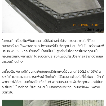
ในขณะที่เครื่องพิมพ์โมเดลสามมิติอย่างทั่วไปราคาประมาณไม่กี่ร้อย
ดอลลาร์ และใช้พลาสติกและโพลิเมอร์เป็นวัตถุดิบป้อนเข้าไปในเครื่องพิมพ์
บริษัท WinSun กลับใช้เทคโนโลยีนี้ในขั้นสูงยิ่งขึ้นโดยการใช้วัตถุดิบเป็น
คอนกรีตแทนพลาสติก โดยมีวัตถุประสงค์เพื่อปฏิรูปวิธีการสร้าดงบ้านและ
โครงสร้างต่างๆ
เครื่องพิมพ์สามมิติขนาดยักษ์ขแงบริษัทแห่งนี้มีขนาด 150(L) x 10(W) x
6.6(H) เมตร และสามารถพิมพ์ตึกทั้งตึกได้ในเวลาเพียงไม่กี่ชั่วโมง ‘หมึก’ ที่
พวกเขาใช้คือซีเมนต์และใยแก้วชั้นดี จากนั้นระบบจะพ่นวัตถุดิบชนิดนี้ขึ้นที
ละชั้นๆขึ้นไปอย่างสม่ำเสมอ ซึ่งเป็นหลักการเดียวกันกับเครื่องพิมพ์สาม
มิติทั่วไป