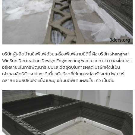
บริษัทผู้ผลิตบ้านซึ่งพิมพ์ด้วยเครื่องพิมพ์สามมิตินี้ คือ บริษัท Shanghai
WinSun Decoration Design Engineering พวกเขากล่าวว่า ต้องใช้เวลา
อยู่หลายปีในการพัฒนาระบบและวัตถุดิบในการผลิต บริษัทห่งนี้เป็น
เจ้าของสิทธิบัตรปห่งชาติเกี่ยวกับวัสดุที่ใช้ในการก่อสร้างเช่น ไฟเบอร์
กลาส แผ่นยิปซัมอัดแข็ง และปูนซีเมนต์พิเศษผสมใยแก้ว เป็นต้น