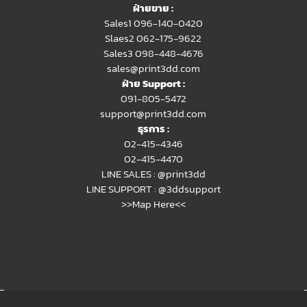
ฝ่ายขาย :
Sales1 096-140-0420
Slaes2
062-175-9622
Sales3 098-448-4676
sales@print3dd.com
ฝ่าย Support :
091-805-5472
support@print3dd.com
ธุรการ :
02-415-4346
02-415-4470
LINE SALES :
@print3dd
LINE SUPPORT :
@3ddsupport
>>Map Here<<