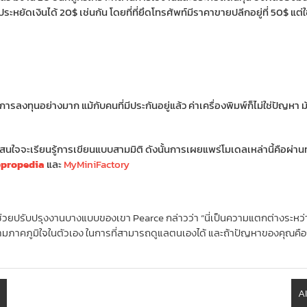
ะหยัดเงินได้ 20$ เช่นกัน โดยที่ที่ยึดโทรศัพท์มีราคาขายปลีกอยู่ที่ 50$ แต่ใช
รลงทุนอย่างมาก แม้กับคนที่มีประกันอยู่แล้ว ค่าเครื่องพิมพ์ก็ไม่ใช่ปัญหา มั
งไม่สนใจจะเรียนรู้การเขียนแบบสามมิติ ดังนั้นการเผยแพร่โมเดลเหล่านี้คื
propedia
และ
MyMiniFactory
่อช่วยปรับปรุงงานบางแบบของเขา Pearce กล่าวว่า “นี่เป็นความแตกต่างระหว่
วามภาคภูมิใจในตัวเอง ในการที่สามารถดูแลตนเองได้ และถ้าปัญหาของคุณคือ
A