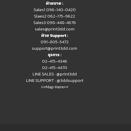
ฝ่ายขาย :
Sales1 096-140-0420
Slaes2
062-175-9622
Sales3 098-448-4676
sales@print3dd.com
ฝ่าย Support :
091-805-5472
support@print3dd.com
ธุรการ :
02-415-4346
02-415-4470
LINE SALES :
@print3dd
LINE SUPPORT :
@3ddsupport
>>Map Here<<