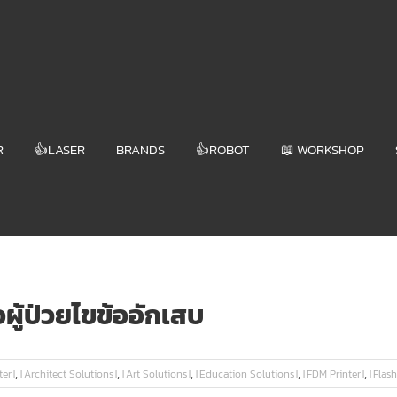
R
👍LASER
BRANDS
👍ROBOT
📖 WORKSHOP
อผู้ป่วยไขข้ออักเสบ
,
,
,
,
,
ter]
[Architect Solutions]
[Art Solutions]
[Education Solutions]
[FDM Printer]
[Flas