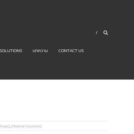
SOLUTIONS
บทความ
CONTACT US
,
hforge]
[Medical Solutions]