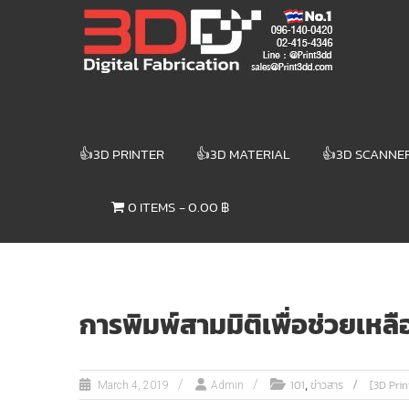
Skip
3DD DIGITAL
to
content
FABRICATION
เครื่องพิมพ์3มิติ
สแกนเนอร์
เลเซอร์
👍3D PRINTER
👍3D MATERIAL
👍3D SCANNE
3DD Digital
Fabrication
0 ITEMS
0.00 ฿
3D Printer |
3D Scanner
| Laser
การพิมพ์สามมิติเพื่อช่วยเหลื
,
101
ข่าวสาร
[3D Prin
March 4, 2019
Admin