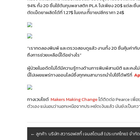
94% ทั้ง 20 ชิ้นใช้ต้นทุนพลาสติก PLA ไปเพียง 20$ แต่ละชิ้นปร
ตัดเม็ดยาผลิตได้ที่ 1.27$ ในขณะทีี่ขายปลีกราคา 24$
“เราทดลองพิมพ์ และตรวจสอบดูแล้ว งานทั้ง 20 ชิ้นคุ้มค่ากับกา
ถึงการช่วยเหลือนี้ได้อย่างไร”
ผู้ป่วยในอดีตไม่ได้มีความรู้ทางด้านการพิมพ์สามมิติ และค
นี้ไปเผยแพร่ทางออนไลน์ซึ่งทุกคนสามารถนำไปใช้ได้ฟรีที่
Ap
ทางเวบไซต์
Makers Making Change
ได้ติดต่อ Pearce เพื
ตัวเอง แน่นอนว่านอกเหนือจากประหยัดเงินแล้ว มันยังเป็นค
←
ลูกค้า: บริษัท สวารอฟสกี้ เจมสโตนส์ (ประเทศไทย) จำกัด