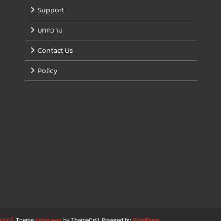
Support
บทความ
Contact Us
Policy
ลเซอร์
. Theme:
Himalayas
by ThemeGrill. Powered by
WordPress
.