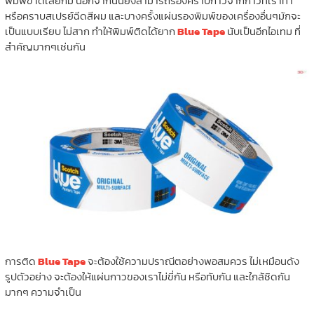
พิมพ์ขาดเลยก็มี นอกจากนั้นยังสามารถรองคราบกาวจากกาวที่เราทา
หรือคราบสเปรย์ฉีดสีผม และบางครั้งแผ่นรองพิมพ์ของเครื่องอื่นๆมักจะ
เป็นแบบเรียบ ไม่สาก ทำให้พิมพ์ติดได้ยาก
Blue Tape
นับเป็นอีกไอเทม ที่
สำคัญมากๆเช่นกัน
การติด
Blue Tape
จะต้องใช้ความปราณีตอย่างพอสมควร ไม่เหมือนดัง
รูปตัวอย่าง จะต้องให้แผ่นกาวของเราไม่ขี่กัน หรือทับกัน และใกล้ชิดกัน
มากๆ ความจำเป็น