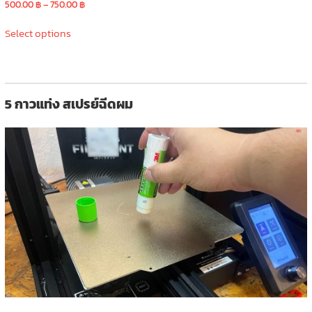
Price
500.00
฿
–
750.00
฿
range:
This
500.00 ฿
Select options
product
through
has
750.00 ฿
multiple
variants.
The
5 กาวแท่ง สเปรย์ฉีดผม
options
may
be
chosen
on
the
product
page