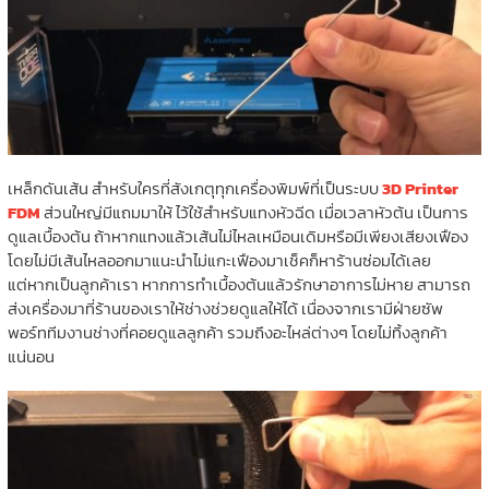
เหล็กดันเส้น สำหรับใครที่สังเกตุทุกเครื่องพิมพ์ที่เป็นระบบ
3D Printer
FDM
ส่วนใหญ่มีแถมมาให้ ไว้ใช้สำหรับแทงหัวฉีด เมื่อเวลาหัวต้น เป็นการ
ดูแลเบื้องต้น ถ้าหากแทงแล้วเส้นไม่ไหลเหมือนเดิมหรือมีเพียงเสียงเฟือง
โดยไม่มีเส้นไหลออกมาแนะนำไม่แกะเฟืองมาเช็คก็หาร้านซ่อมได้เลย
แต่หากเป็นลูกค้าเรา หากการทำเบื้องต้นแล้วรักษาอาการไม่หาย สามารถ
ส่งเครื่องมาที่ร้านของเราให้ช่างช่วยดูแลให้ได้ เนื่องจากเรามีฝ่ายซัพ
พอร์ททีมงานช่างที่คอยดูแลลูกค้า รวมถึงอะไหล่ต่างๆ โดยไม่ทิ้งลูกค้า
แน่นอน