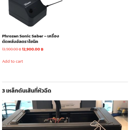
Phrozen Sonic Saber – เครื่อง
ตัดพลังอัลตราโซนิค
Original
Current
13,900.00
฿
12,900.00
฿
price
price
was:
is:
Add to cart
13,900.00 ฿.
12,900.00 ฿.
3 เหล็กดันเส้นที่หัวฉีด