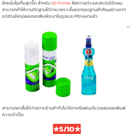
อีกหนึ่งไอเท็มสุดจี๊ด สำหรับ
3D Printer
คือกาวแท่ง และสเปรย์ฉีดผม
สามารถทำให้งานติดฐานได้ง่าย เพราะชั้นแรกของฐานสำคัญอย่างมาก
แต่ส่วนใหญ่แผ่นรองพิมพ์จะมาในรูปแบบ PEI หมดแล้ว
สามารถหาซื้อได้ง่ายตามร้านค้าทั่วไป ใช่ทาหรือพ่นบริเวรแผ่นรองพิมพ์
ความจำเป็น
★5/10★