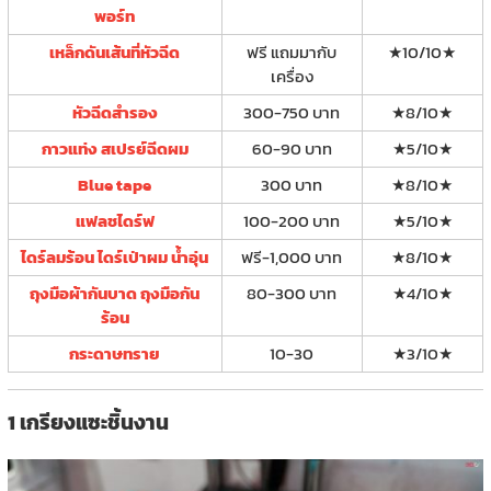
พอร์ท
เหล็กดันเส้นที่หัวฉีด
ฟรี แถมมากับ
★10/10★
เครื่อง
หัวฉีดสำรอง
300-750 บาท
★8/10★
กาวแท่ง สเปรย์ฉีดผม
60-90 บาท
★5/10★
Blue tape
300 บาท
★8/10★
แฟลชไดร์ฟ
100-200 บาท
★5/10★
ไดร์ลมร้อน ไดร์เป่าผม น้ำอุ่น
ฟรี-1,000 บาท
★8/10★
ถุงมือผ้ากันบาด ถุงมือกัน
80-300 บาท
★4/10★
ร้อน
กระดาษทราย
10-30
★3/10★
1 เกรียงแซะชิ้นงาน