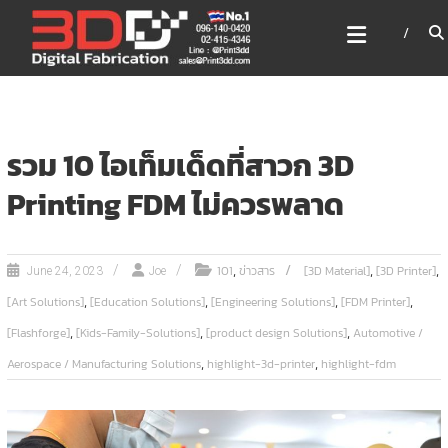
Skip
3DD DIGITAL FABRICATION
to
เครื่องพิมพ์3มิติ สแกนเนอร์
content
เลเซอร์
3DD Digital Fabrication 3D Printer | 3D Scanner |
Laser
รวม 10 ไอเท็มเด็ดที่สาวก 3D
Printing FDM ไม่ควรพลาด
,
,
,
101
ข่าวสาร
[3D Material]
[3D Printer]
June 24, 2023
Joe
,
,
,
,
[Art Solutions]
[Education Solutions]
[Engineering Solutions]
[FDM Printer]
,
,
,
[Flashforge]
[Kids-Family-Solutions]
[product design Solutions]
Automotive /
,
,
Aerospace / Manufacturing Solutions
highlight-3d-printer
highlight-fdm