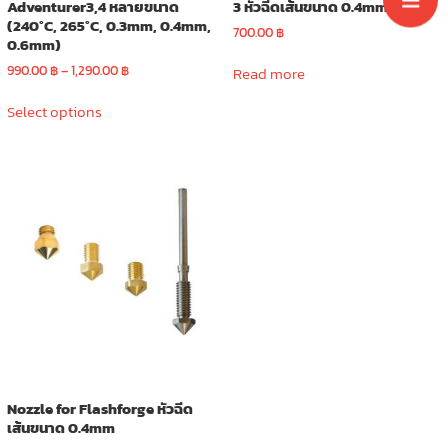
Adventurer3,4 หลายขนาด
3 หัวฉีดเส้นขนาด 0.4mm
(240°C, 265°C, 0.3mm, 0.4mm,
700.00
฿
0.6mm)
Price
990.00
฿
–
1,290.00
฿
Read more
range:
This
990.00 ฿
Select options
product
through
has
1,290.00 ฿
multiple
variants.
The
options
may
be
chosen
on
the
product
page
Nozzle for Flashforge หัวฉีด
เส้นขนาด 0.4mm