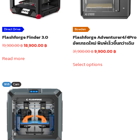
Direct Drive
Bowden
Flashforge Finder 3.0
Flashforge Adventurer4/4Pro
อัพเกรดใหม่ พิมพ์เร็วขึ้นกว่าเดิม
Original
Current
19,900.00
฿
18,900.00
฿
price
price
Original
Current
31,900.00
฿
9,900.00
฿
was:
is:
price
price
Read more
This
19,900.00 ฿.
18,900.00 ฿.
was:
is:
Select options
product
31,900.00 ฿.
9,900.00 ฿.
has
multiple
Wifi
Cam
variants.
The
options
may
be
chosen
on
the