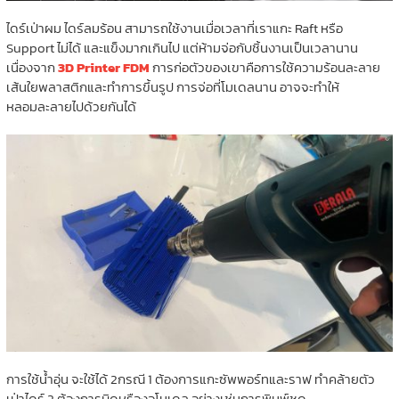
ไดร์เป่าผม ไดร์ลมร้อน สามารถใช้งานเมื่อเวลาที่เราแกะ Raft หรือ
Support ไม่ได้ และแข็งมากเกินไป แต่ห้ามจ่อกับชิ้นงานเป็นเวลานาน
เนื่องจาก
3D Printer FDM
การก่อตัวของเขาคือการใช้ความร้อนละลาย
เส้นใยพลาสติกและทำการขึ้นรูป การจ่อที่โมเดลนาน อาจจะทำให้
หลอมละลายไปด้วยกันได้
การใช้น้ำอุ่น จะใช้ได้ 2กรณี 1 ต้องการแกะซัพพอร์ทและราฟ ทำคล้ายตัว
เป่าไดร์ 2 ต้องการบิดหรืองอโมเดล อย่างเช่นการพิมพ์ชุด