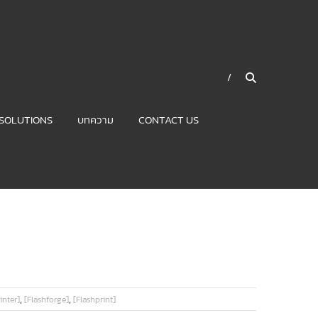
SOLUTIONS
บทความ
CONTACT US
,
,
inter]
[Flashforge]
[Flashprint]