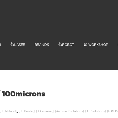
R
👍LASER
BRANDS
👍ROBOT
📖 WORKSHOP
ต์ 100microns
,
,
,
,
,
[3D Material]
[3D Printer]
[3D scanner]
[Architect Solutions]
[Art Solutions]
[FDM Pr