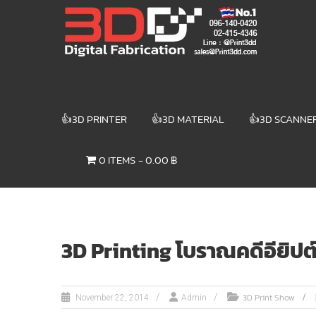
Skip
3DD DIGITAL
to
content
FABRICATION
เครื่องพิมพ์3มิติ
สแกนเนอร์
เลเซอร์
👍3D PRINTER
👍3D MATERIAL
👍3D SCANNE
3DD Digital
Fabrication
0 ITEMS
0.00 ฿
3D Printer |
3D Scanner
| Laser
3D Printing โบราณคดีอียิป
3D Print Show
November 22, 2014
Admin