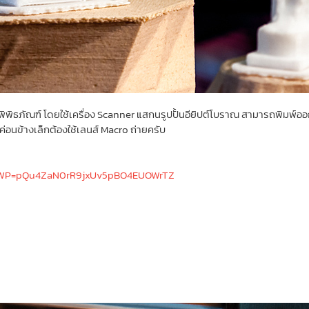
พิธภัณฑ์ โดยใช้เครื่อง Scanner แสกนรูปปั้นอียิปต์โบราณ สามารถพิมพ์ออกม
ค่อนข้างเล็กต้องใช้เลนส์ Macro ถ่ายครับ
p?WP=pQu4ZaN0rR9jxUv5pBO4EUOWrTZ