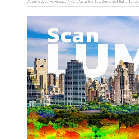
,
Automotive / Aerospace / Manufacturing Solutions
highlight-3d-sc