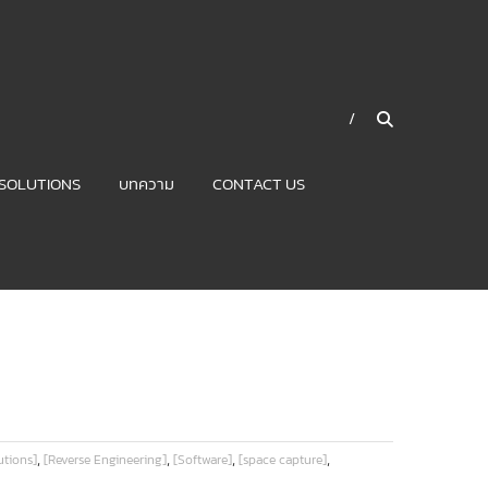
SOLUTIONS
บทความ
CONTACT US
,
,
,
,
utions]
[Reverse Engineering]
[Software]
[space capture]