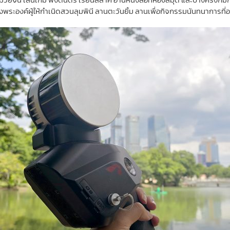
ของพระองค์ผู้ให้กำเนิดสวนลุมพินี ลานตะวันยิ้ม ลานเพื่อกิจกรรมนันทนาการ