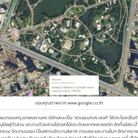
ขอบคุณภาพจาก www.google.co.th
งแรกของกรุงเทพมหานคร มีลักษณะเป็น “สวนอเนกประสงค์” ใช้ประโยชน์ในด
หญ่มีอยู่ทั่วสวน งดงามด้วยสวนไม้ดอกไม้ประดับหลากหลายชนิด อีกทั้งมีสร
กิจกรรม จัดงานฉลอง เป็นสถานจัดงานลีลาศ งานบอล และงานอื่นๆ อีกมากมาย 
วยจีน เล่นเกม ฟังดนตรี เรียนลีลาศ อ่านหนังสือที่ห้องสมุด และบางครั้งก