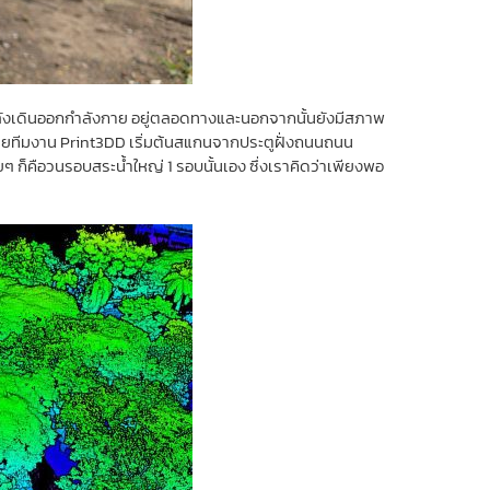
่กำลังเดินออกกำลังกาย อยู่ตลอดทางและนอกจากนั้นยังมีสภาพ
 โดยทีมงาน Print3DD เริ่มต้นสแกนจากประตูฝั่งถนนถนน
ๆ ก็คือวนรอบสระน้ำใหญ่ 1 รอบนั้นเอง ซึ่งเราคิดว่าเพียงพอ