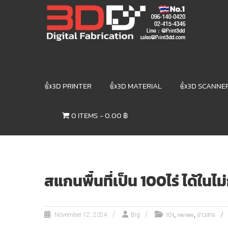
Skip
3DD DIGITAL
to
content
FABRICATION
เครื่องพิมพ์3มิติ
สแกนเนอร์
เลเซอร์
👍3D PRINTER
👍3D MATERIAL
👍3D SCANNE
3DD Digital
Fabrication
0 ITEMS
0.00 ฿
3D Printer |
3D Scanner
| Laser
สแกนพื้นที่เป็น 100ไร่ ได้ในไม
,
,
101
review
ข่าวสาร
November 12, 2024
Big