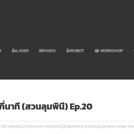
R
👍LASER
BRANDS
👍ROBOT
📖 WORKSHOP
่กี่นาที (สวนลุมพินี) Ep.20
,
,
,
[3D scanner]
[Construction Solutions]
[Engineering Solutions]
[product design Sol