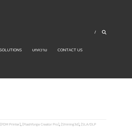
SOLUTIONS
บทความ
CONTACT US
,
,
,
,
[FDM Printer]
[Flashforge Creator Pro]
[Shining3d]
[SLA/DLP