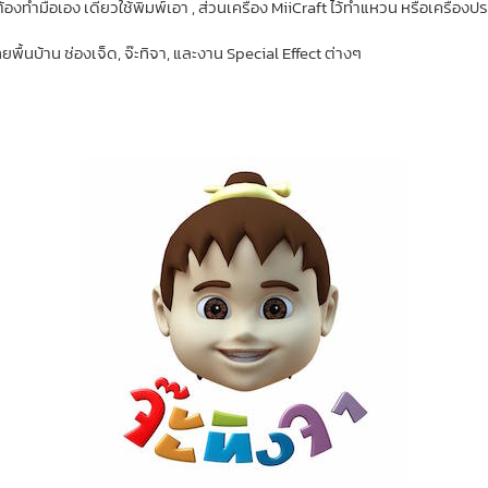
งทำมือเอง เดี๋ยวใช้พิมพ์เอา , ส่วนเครื่อง MiiCraft ไว้ทำแหวน หรือเครื่อง
พื้นบ้าน ช่องเจ็ด, จ๊ะทิจา, และงาน Special Effect ต่างๆ