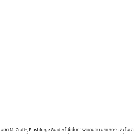
สามมิติ MiiCraft+, Flashforge Guider ไปใช้ในการสแกนคน นักแสดง และ โมเ