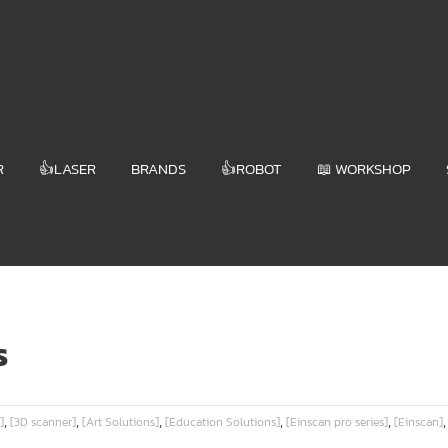
R
👍LASER
BRANDS
👍ROBOT
📖 WORKSHOP
ร
,
,
,
,
,
]
[3D scanner]
[Art Solutions]
[Education Solutions]
[Einscan pro series]
[Einscan]