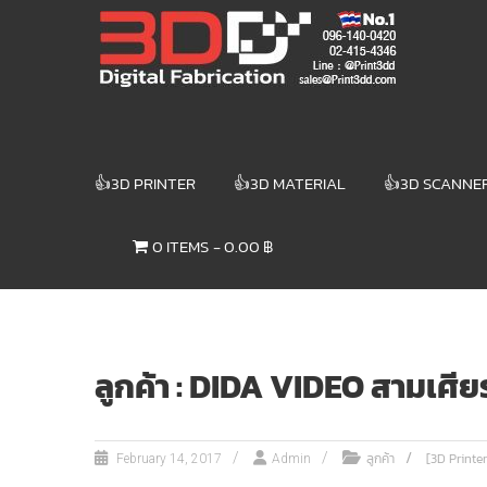
Skip
3DD DIGITAL
to
content
FABRICATION
เครื่องพิมพ์3มิติ
สแกนเนอร์
เลเซอร์
👍3D PRINTER
👍3D MATERIAL
👍3D SCANNE
3DD Digital
Fabrication
0 ITEMS
0.00 ฿
3D Printer |
3D Scanner
| Laser
ลูกค้า : DIDA VIDEO สามเศีย
ลูกค้า
[3D Printer
February 14, 2017
Admin