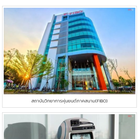
สถาบันวิทยาการหุ่นยนต์ภาคสนาม(FIBO)