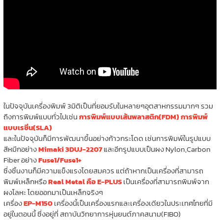
ในปัจจุบันเครื่องพิมพ์ 3มิติเป็นที่ยอมรับในหลายๆอุตสาหกรรมมากๆ รวม
ถึงการพิมพ์แบบทั่วไปเช่น
การพิมพ์แบบเส้นพลาสติก(FDM)
การพิมพ์
แบบเรซิ่น(SLA)
และในปัจจุบันก็มีการพัฒนาขึ้นอย่างก้าวกระโดด เช่นการพิมพ์ในรูปแบบ
สีหมึกอย่าง
Mimaki 3DUJ-2207
และอีกรูปแบบเป็นผง Nylon,Carbon
Fiber อย่าง
Fuse1/Fuse1+
ซึ่งชิ้นงานก็มีความแข็งแรงโดยสมควร แต่ถ้าหากเป็นเครื่องที่สามารถ
พิมพ์เหล็กหรือ
Real Metal คือ E-PLUS
เป็นเครื่องที่สามารถพิมพ์จาก
ผงโลหะ โดยออกมาเป็นเหล็กจริงๆ
เครื่อง
EP-M150
เครื่องนี้เป็นเครื่องแรกและเครื่องเดียวในประเทศไทยที่มี
อยู่ในตอนนี้ ซึ่งอยู่ที่ สถาบันวิทยาการหุ่นยนต์ภาคสนาม(FIBO)