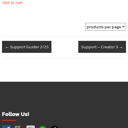
Add to cart
←
Support Guider 2/2S
Support – Creator 3
→
Follow Us!