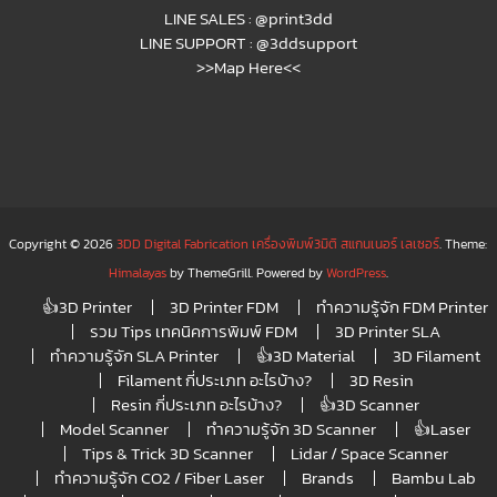
LINE SALES :
@print3dd
LINE SUPPORT :
@3ddsupport
>>Map Here<<
Copyright © 2026
3DD Digital Fabrication เครื่องพิมพ์3มิติ สแกนเนอร์ เลเซอร์
. Theme:
Himalayas
by ThemeGrill. Powered by
WordPress
.
👍3D Printer
3D Printer FDM
ทำความรู้จัก FDM Printer
รวม Tips เทคนิคการพิมพ์ FDM
3D Printer SLA
ทำความรู้จัก SLA Printer
👍3D Material
3D Filament
Filament กี่ประเภท อะไรบ้าง?
3D Resin
Resin กี่ประเภท อะไรบ้าง?
👍3D Scanner
Model Scanner
ทำความรู้จัก 3D Scanner
👍Laser
Tips & Trick 3D Scanner
Lidar / Space Scanner
ทำความรู้จัก CO2 / Fiber Laser
Brands
Bambu Lab