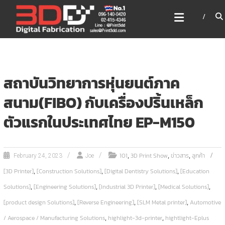
Skip
3DD DIGITAL FABRICATION
to
เครื่องพิมพ์3มิติ สแกนเนอร์
content
เลเซอร์
3DD Digital Fabrication 3D Printer | 3D Scanner |
Laser
สถาบันวิทยาการหุ่นยนต์ภาค
สนาม(FIBO) กับเครื่องปริ้นเหล็ก
ตัวแรกในประเทศไทย EP-M150
,
,
,
101
3D Print Show
ข่าวสาร
ลูกค้า
February 24, 2023
Joe
,
,
,
[3D Printer]
[Construction Solutions]
[Digital Dentistry Solutions]
[Education
,
,
,
,
Solutions]
[Engineering Solutions]
[Industrial 3D Printer]
[Medical Solutions]
,
,
,
[product design Solutions]
[Reverse Engineering]
[SLM Metal printer]
Automotive
,
,
/ Aerospace / Manufacturing Solutions
highlight-3d-printer
hightlight-Eplus