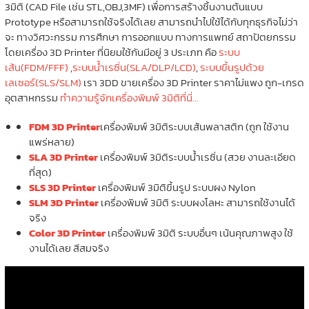
3มิติ (CAD File เช่น STL,OBJ,3MF) เพื่อการสร้างชิ้นงานต้นแบบ
Prototype หรือสามารถใช้จริงได้เลย สามารถนำไปใช้ได้กับทุกธุรกิจไม่ว่า
จะ ทางวิศวะกรรม การศึกษา การออกแบบ ทางการแพทย์ สถาปัตยกรรม
โดยเครื่อง 3D Printer ที่นิยมใช้กันมีอยู่ 3 ประเภท คือ
ระบบ
เส้น(FDM/FFF)
,
ระบบน้ำเรซิ่น(SLA/DLP/LCD)
,
ระบบขึ้นรูปด้วย
เลเซอร์(SLS/SLM)
เรา 3DD ขายเครื่อง 3D Printer ราคาไม่แพง ถูก-เกรด
อุตสาหกรรม
ทำความรู้จักเครื่องพิมพ์ 3มิติที่นี่…
FDM 3D Printer
เครื่องพิมพ์ 3มิติระบบเส้นพลาสติก (ถูก ใช้งาน
แพร่หลาย)
SLA 3D Printer
เครื่องพิมพ์ 3มิติระบบน้ำเรซิ่น (สวย งานละเอียด
ที่สุด)
SLS 3D Printer
เครื่องพิมพ์ 3มิติขึ้นรูป ระบบผง Nylon
SLM 3D Printer
เครื่องพิมพ์ 3มิติ ระบบผงโลหะ สามารถใช้งานได้
จริง
Color 3D Printer
เครื่องพิมพ์ 3มิติ ระบบอื่นๆ เน้นคุณภาพสูง ใช้
งานได้เลย สีสมจริง