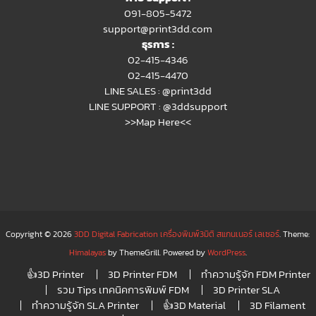
091-805-5472
support@print3dd.com
ธุรการ :
02-415-4346
02-415-4470
LINE SALES :
@print3dd
LINE SUPPORT :
@3ddsupport
>>Map Here<<
Copyright © 2026
3DD Digital Fabrication เครื่องพิมพ์3มิติ สแกนเนอร์ เลเซอร์
. Theme:
Himalayas
by ThemeGrill. Powered by
WordPress
.
👍3D Printer
3D Printer FDM
ทำความรู้จัก FDM Printer
รวม Tips เทคนิคการพิมพ์ FDM
3D Printer SLA
ทำความรู้จัก SLA Printer
👍3D Material
3D Filament