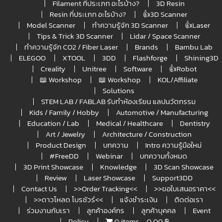
Filament กี่ประเภท อะไรบ้าง?
3D Resin
Resin กี่ประเภท อะไรบ้าง?
👍3D Scanner
Model Scanner
ทำความรู้จัก 3D Scanner
👍Laser
Tips & Trick 3D Scanner
Lidar / Space Scanner
ทำความรู้จัก CO2 / Fiber Laser
Brands
Bambu Lab
ELEGOO
XTOOL
3DD
Flashforge
Shining3D
Creality
Unitree
Software
👍Robot
📖 Workshop
📖 Workshop
KOL/Affiliate
Solutions
STEM LAB / FABLAB รับทำห้องเรียน แลปนวัตกรรม
Kids / Family / Hobby
Automotive / Manufacturing
Education / Lab
Medical / Healthcare
Dentistry
Art / Jewelry
Architecture / Construction
Product Design
บทความ
Intro ความรู้มือใหม่
#FreeDD
Webinar
บทความทั้งหมด
3D Print Showcase
Knowledge
3D Scan Showcase
Review
Laser Showcase
Support3DD
Contact Us
>>Order Tracking<<
>>ขอใบเสนอราคา<<
>>ดาวโหลด โบรชัวร์<<
แจ้งชำระเงิน
ติดต่อเรา
ร่วมงานกับเรา
ลูกค้าองค์กร
ลูกค้าบุคคล
Event
Policy
0 items
0.00 ฿