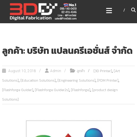
Skip
3DD DIGITAL FABRICATION
to
เครื่องพิมพ์3มิติ สแกนเนอร์
content
เลเซอร์
3DD Digital Fabrication 3D Printer | 3D Scanner |
Laser
ลูกค้า: บริษัท แปลนครีเอชั่นส์ จำก้ด
,
ลูกค้า
[3D Printer]
[Art
August 10, 2018
Admin
,
,
,
,
Solutions]
[Education Solutions]
[Engineering Solutions]
[FDM Printer]
,
,
,
[Flashforge Guider]
[Flashforge Guider2s]
[Flashforge]
[product design
Solutions]