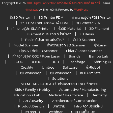
Copyright © 2026
3DD Digital Fabrication เครื่องพิมพ์3มิติ สแกนเนอร์ เลเซอร์
. Theme:
Himalayas
by ThemeGrill. Powered by
WordPress
.
👍3D Printer
3D Printer FDM
ทำความรู้จัก FDM Printer
รวม Tips เทคนิคการพิมพ์ FDM
3D Printer SLA
ทำความรู้จัก SLA Printer
👍3D Material
3D Filament
Filament กี่ประเภท อะไรบ้าง?
3D Resin
Resin กี่ประเภท อะไรบ้าง?
👍3D Scanner
Model Scanner
ทำความรู้จัก 3D Scanner
👍Laser
Tips & Trick 3D Scanner
Lidar / Space Scanner
ทำความรู้จัก CO2 / Fiber Laser
Brands
Bambu Lab
ELEGOO
XTOOL
3DD
Flashforge
Shining3D
Creality
Unitree
Software
👍Robot
📖 Workshop
📖 Workshop
KOL/Affiliate
Solutions
STEM LAB / FABLAB รับทำห้องเรียน แลปนวัตกรรม
Kids / Family / Hobby
Automotive / Manufacturing
Education / Lab
Medical / Healthcare
Dentistry
Art / Jewelry
Architecture / Construction
Product Design
บทความ
Intro ความรู้มือใหม่
#FreeDD
Webinar
บทความทั้งหมด