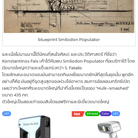
blueprint Smilodon Populator
และเมื่อไม่นานมานี้ได้มีคนที่สนใจศิลปะ และประวัติศาสตร์ ที่ชื่อว่า
Konstantinos Fais เค้าได้ค้นพบ Smilodon Populator ที่อเมริกาใต้ โดย
มีขนาดใหญ่กว่าและแข็งแกร่งกว่า S. Fatalis
โดยลักษณะขนาดของมันสามารถกินเหยื่อขนาดยักษ์ที่สุดในยุคนั้น พูดอีก
อย่างก็คือ มันอยู่ที่จุดสูงสุดของห่วงโซ่อาหาร สมการอัลลอเมทริกซ์เปิด
เผยว่ากะโหลกศีรษะขนาดใหญ่ที่น่าทึ่งนี้เคยเป็นของ ”Hulk-smashed”
ขนาด 435 กก.
ตัวใหญ่เป็นสองเท่าของสิงโตแอฟริกาและมีเขี้ยวขนาดใหญ่
LED
Hot
Infrared
Color
LED