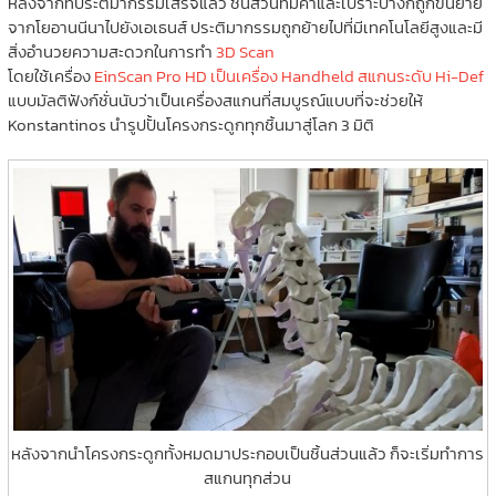
หลังจากที่ประติมากรรมเสร็จแล้ว ชิ้นส่วนที่มีค่าและเปราะบางก็ถูกขนย้าย
จากโยอานนีนาไปยังเอเธนส์ ประติมากรรมถูกย้ายไปที่มีเทคโนโลยีสูงและมี
สิ่งอำนวยความสะดวกในการทำ
3D Scan
โดยใช้เครื่อง
EinScan Pro HD เป็นเครื่อง Handheld สแกนระดับ Hi-Def
แบบมัลติฟังก์ชั่นนับว่าเป็นเครื่องสแกนที่สมบูรณ์แบบที่จะช่วยให้
Konstantinos นำรูปปั้นโครงกระดูกทุกชิ้นมาสู่โลก 3 มิติ
หลังจากนำโครงกระดูกทั้งหมดมาประกอบเป็นชิ้นส่วนแล้ว ก็จะเริ่มทำการ
สแกนทุกส่วน