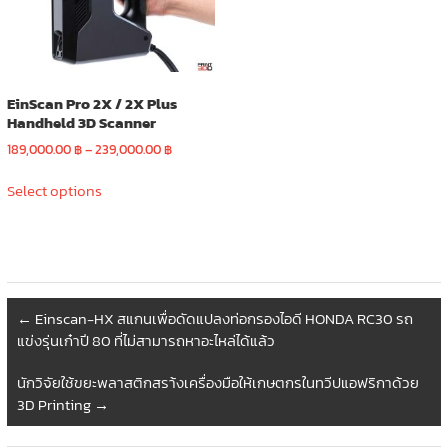
EinScan Pro 2X / 2X Plus
Handheld 3D Scanner
Price
189,000.00
฿
–
239,000.00
฿
range:
This
189,000.00 ฿
Select options
product
through
has
239,000.00 ฿
multiple
variants.
The
options
←
Einscan-HX สแกนเพื่อดัดแปลงท่อกรองไอดี HONDA RC30 รถ
may
แข่งรุ่นเก๋าปี 80 ที่ไม่สามารถหาอะไหล่ได้แล้ว
be
chosen
นักวิจัยใช้ขยะพลาสติกสรา้งเครื่องมือให้เกษตกรในทวีปแอฟริกาด้วย
on
3D Printing
→
the
product