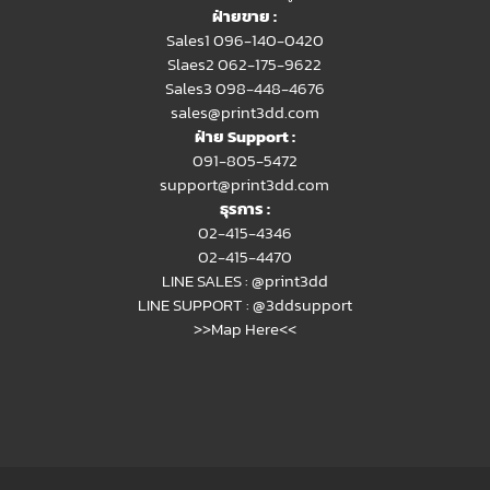
ฝ่ายขาย :
Sales1 096-140-0420
Slaes2
062-175-9622
Sales3 098-448-4676
sales@print3dd.com
ฝ่าย Support :
091-805-5472
support@print3dd.com
ธุรการ :
02-415-4346
02-415-4470
LINE SALES :
@print3dd
LINE SUPPORT :
@3ddsupport
>>Map Here<<