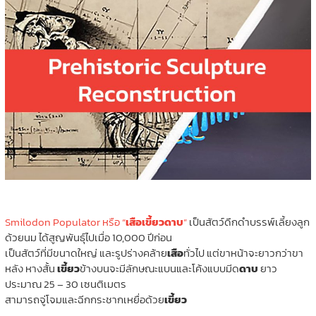
Smilodon Populator หรือ “
เสือเขี้ยวดาบ
”
เป็นสัตว์ดึกดำบรรพ์เลี้ยงลูก
ด้วยนม ได้สูญพันธุ์ไปเมื่อ 10,000 ปีก่อน
เป็นสัตว์ที่มีขนาดใหญ่ และรูปร่างคล้าย
เสือ
ทั่วไป แต่ขาหน้าจะยาวกว่าขา
หลัง หางสั้น
เขี้ยว
ข้างบนจะมีลักษณะแบนและโค้งแบบมีด
ดาบ
ยาว
ประมาณ 25 – 30 เซนติเมตร
สามารถจู่โจมและฉีกกระชากเหยื่อด้วย
เขี้ยว