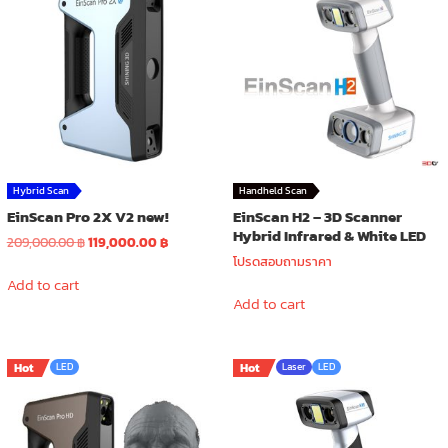
Hybrid Scan
Handheld Scan
EinScan Pro 2X V2 new!
EinScan H2 – 3D Scanner
Hybrid Infrared & White LED
Original
Current
209,000.00
฿
119,000.00
฿
price
price
โปรดสอบถามราคา
was:
is:
Add to cart
209,000.00 ฿.
119,000.00 ฿.
Add to cart
Hot
LED
Hot
Laser
LED