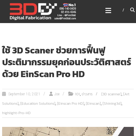
Skip
3DD DIGITAL FABRICATION
to
เครื่องพิมพ์3มิติ สแกนเนอร์
content
เลเซอร์
3DD Digital Fabrication 3D Printer | 3D Scanner |
Laser
ใช้ 3D Scaner ช่วยการฟื้นฟู
ประติมากรรมยุคก่อนประวัติศาสตร์
ด้วย EinScan Pro HD
,
,
101
ข่าวสาร
[3D scanner]
[Art
September 10, 2021
Joe
,
,
,
,
,
Solutions]
[Education Solutions]
[Einscan Pro HD]
[Einscan]
[Shining3d]
highlight-Pro-HD