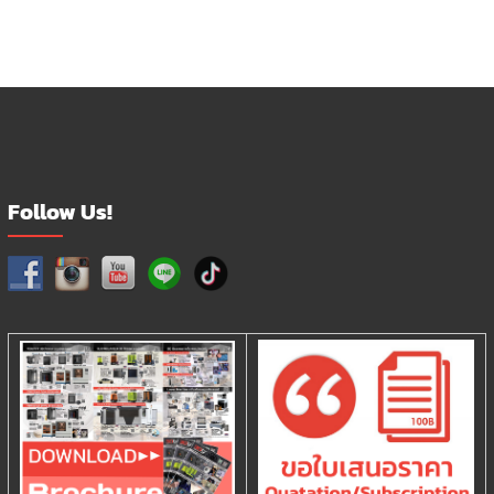
page
Follow Us!