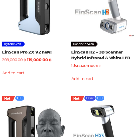
Hybrid Scan
Handheld Scan
EinScan Pro 2X V2 new!
EinScan H2 – 3D Scanner
Hybrid Infrared & White LED
Original
Current
209,000.00
฿
119,000.00
฿
price
price
โปรดสอบถามราคา
was:
is:
Add to cart
209,000.00 ฿.
119,000.00 ฿.
Add to cart
Hot
LED
Hot
Laser
LED