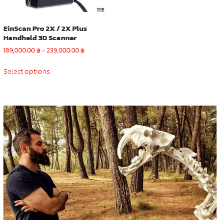
EinScan Pro 2X / 2X Plus
Handheld 3D Scanner
Price
189,000.00
฿
–
239,000.00
฿
range:
This
189,000.00 ฿
Select options
product
through
has
239,000.00 ฿
multiple
variants.
The
options
may
be
chosen
on
the
product
page