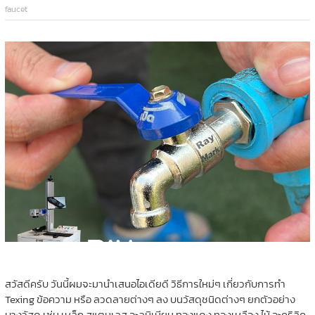
faucet
สวัสดีครับ วันนี้ผมจะมานำเสนอไอเดียดี วิธีการใหม่ๆ เกี่ยวกับการทำ
Texing ข้อความ หรือ ลวดลายต่างๆ ลง บนวัสดุชนิดต่างๆ ยกตัวอย่าง
บางวัสดุ เช่น เหล็ก สแตนเลส อะลูมิเนียม ทองแดง ทองเหลือง ไม้ อะคริลิค