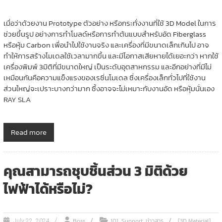
เมื่อว่าด้วยงาน Prototype ตัวอย่าง หรือกระทั่งงานที่ใช้ 3D Model ในการ
ช่วยขึ้นรูป อย่างการทำโมลด์หรือการทำต้นแบบสำหรับอัด Fiberglass
หรือหุ้ม Carbon เพื่อนำไปใช้งานจริง และเครื่องที่มีขนาดเล็กเกินไป อาจ
ทำให้การสร้างโมเดลใช้เวลามากขึ้น และมีโอกาสเสียหายได้เยอะกว่า หากใช้
เครื่องพิมพ์ 3มิติที่มีขนาดใหญ่ เป็นระดับอุตสาหกรรม และอีกอย่างที่มีไม่
เหมือนกันคือความแข็งแรงของเรซิ่นโมเดล ซึ่งเครื่องเล็กทั่วไปที่ใช้งาน
ส่วนใหญ่จะเปราะบางกว่ามาก ซึ้งอาจจะไม่เหมาะกับงานอัด หรือหุ้มนั่นเอง
RAY SLA
Read more
คุณสามารถชุบชิ้นส่วน 3 มิติด้วย
ไฟฟ้าได้หรือไม่?
,
,
,
Boss
101
Support
ข่าวสาร
[3D Material]
July 22, 2024