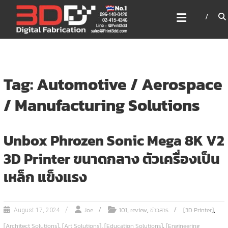
Skip
3DD DIGITAL FABRICATION
to
เครื่องพิมพ์3มิติ สแกนเนอร์
content
เลเซอร์
3DD Digital Fabrication 3D Printer | 3D Scanner |
Laser
Tag: Automotive / Aerospace
/ Manufacturing Solutions
Unbox Phrozen Sonic Mega 8K V2
3D Printer ขนาดกลาง ตัวเครื่องเป็น
เหล็ก แข็งแรง
,
,
,
Joe
101
review
ข่าวสาร
[3D Printer]
August 17, 2024
,
,
,
[Architect Solutions]
[Art Solutions]
[Education Solutions]
[Engineering