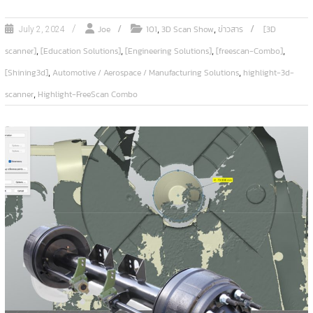
,
,
Joe
101
3D Scan Show
ข่าวสาร
[3D
July 2, 2024
,
,
,
,
scanner]
[Education Solutions]
[Engineering Solutions]
[freescan-Combo]
,
,
[Shining3d]
Automotive / Aerospace / Manufacturing Solutions
highlight-3d-
,
scanner
Highlight-FreeScan Combo