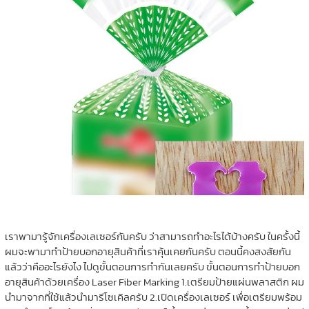
เราพามารู้จักเครื่องเลเซอร์กันครับ ว่าสามารถทำอะไรได้บ้างครับ ในครั้งนี้
ผมจะพามาทำป้ายบอกอายุสินค้าที่เราคุ้นเคยกันครับ ตอนนี้คงสงสัยกัน
แล้วว่าคืออะไรยังไง ไปดูขั้นตอนการทำกันเลยครับ ขั้นตอนการทำป้ายบอก
อายุสินค้าด้วยเครื่อง Laser Fiber Marking 1.เตรียมป้ายแผ่นพลาสติก ผม
นำมาจากที่ใช้แล้วนำมารีโซเคิลครับ 2.เปิดเครื่องเลเซอร์ เพื่อเตรียมพร้อม