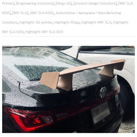
,
,
,
,
Printer]
[Engineering Solutions]
[Kings 3d]
[product design Solutions]
[RAY SLA
,
,
,
800]
[RAY SLA]
{RAY SLA 600}
Automotive / Aerospace / Manufacturing
,
,
,
,
Solutions
highlight-3d-printer
Highlight-Kings
highlight-RAY SLA
highlight-
,
RAY SLA 600
highlight-RAY SLA 800