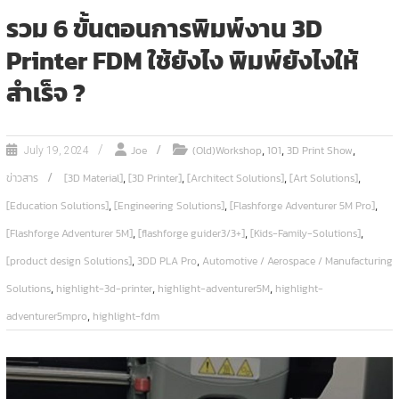
รวม 6 ขั้นตอนการพิมพ์งาน 3D
Printer FDM ใช้ยังไง พิมพ์ยังไงให้
สำเร็จ ?
,
,
,
Joe
(Old)Workshop
101
3D Print Show
July 19, 2024
,
,
,
,
ข่าวสาร
[3D Material]
[3D Printer]
[Architect Solutions]
[Art Solutions]
,
,
,
[Education Solutions]
[Engineering Solutions]
[Flashforge Adventurer 5M Pro]
,
,
,
[Flashforge Adventurer 5M]
[flashforge guider3/3+]
[Kids-Family-Solutions]
,
,
[product design Solutions]
3DD PLA Pro
Automotive / Aerospace / Manufacturing
,
,
,
Solutions
highlight-3d-printer
highlight-adventurer5M
highlight-
,
adventurer5mpro
highlight-fdm