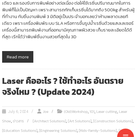
เดียว และรองรับการพิมพ์อย่างต่อเนื่อง ต่อให้ใช้เรซิ่นปริมาณมากในการ
พิมพ์ก็ไม่เป็นปัญหา เพราะสามารถกักเก็บเรซิ่นได้มากถึง 500kg สำหรับผู้
ที่ทำงาน กับชิ้นงานพิมพ์ 3 มิติอยู่เป็นประจำบอกเลยว่าห้ามพลาดเลยที
เดียว เพราะเครื่องพิมพ์ระบบ SLA หรือการขึ้นรูปน้ำเรซิ่นด้วยแสงเลเซอร์
เครื่องนี้สามารถพิมพ์งานที่ออกมามีคุณภาพผิวสวย เก็บรายละเอียดได้ดี
ที่สุด เรีกได้ว่าพิมพ์ชิ้นงานสวยที่สุดใน 3D
Read more
Laser คืออะไร ? ใช้ทำอะไร อันตราย
จริงไหม ? (Update 2024)
,
,
,
Joe
(Old)Workshop
101
Laser cutting
Laser
July 6, 2024
,
,
,
,
Show
ข่าวสาร
[Architect Solutions]
[Art Solutions]
[Construction Solutions]
,
,
,
[Education Solutions]
[Engineering Solutions]
[Kids-Family-Solutions]
[laser