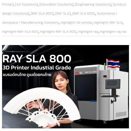
,
,
,
,
Printer]
[Art Solutions]
[Education Solutions]
[Engineering Solutions]
[product
,
,
,
,
design Solutions]
[RAY SLA 800]
[RAY SLA]
{RAY SLA 600}
Automotive /
,
,
,
Aerospace / Manufacturing Solutions
highlight-3d-printer
highlight-RAY SLA
,
,
,
highlight-RAY SLA 600
highlight-RAY SLA 800
highlight-sla
hightlight-ray sla