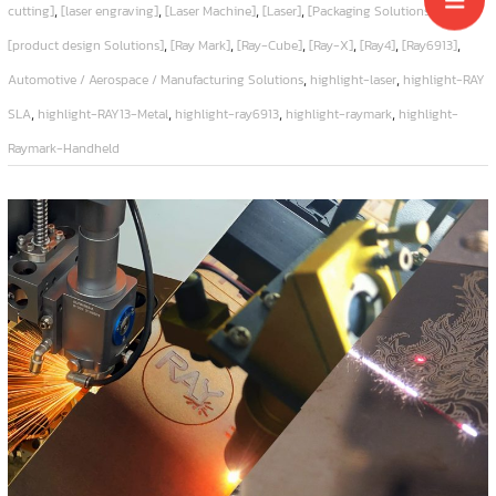
,
,
,
,
,
cutting]
[laser engraving]
[Laser Machine]
[Laser]
[Packaging Solutions]
,
,
,
,
,
,
[product design Solutions]
[Ray Mark]
[Ray-Cube]
[Ray-X]
[Ray4]
[Ray6913]
,
,
Automotive / Aerospace / Manufacturing Solutions
highlight-laser
highlight-RAY
,
,
,
,
SLA
highlight-RAY13-Metal
highlight-ray6913
highlight-raymark
highlight-
Raymark-Handheld