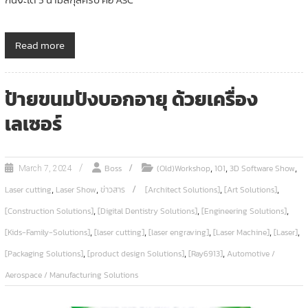
Read more
ป้ายขนมปังบอกอายุ ด้วยเครื่อง
เลเซอร์
,
,
,
Boss
(Old)Workshop
101
3D Software Show
March 7, 2024
,
,
,
,
Laser cutting
Laser Show
ข่าวสาร
[Architect Solutions]
[Art Solutions]
,
,
,
[Construction Solutions]
[Digital Dentistry Solutions]
[Engineering Solutions]
,
,
,
,
,
[Kids-Family-Solutions]
[laser cutting]
[laser engraving]
[Laser Machine]
[Laser]
,
,
,
[Packaging Solutions]
[product design Solutions]
[Ray6913]
Automotive /
Aerospace / Manufacturing Solutions