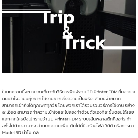
ในบทความนี้จะมาบอกเกี่ยวกับวิธีการพิมพ์งาน 3D Printer FDM ที่หลาย ๆ
คนเข้าใจว่ามันยุ่งยาก ใช้งานยาก ซึ่งความเป็นจริงแล้วมันง่ายมาก
สามารถเข้าถึงได้ทุกเพศทุกวัย โดยพวกเราได้รวบรวมวิธีการใช้งาน อย่าง
ละเอียด สามารถทำความเข้าใจและไปลองทำด้วยตัวเองทีละขั้นตอนได้เลย
และหากใครยังไม่ทราบว่า 3D Printer FDM ระบบเส้นพลาสติกคืออะไร ทำ
อะไรได้บ้าง สามารถอ่านบทความเพิ่มเติมได้ที่นี่ สร้างไฟล์ 3มิติ หรือการหา
Model 3D นำโมเดล