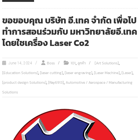
ขอขอบคุณ บริษัท อี.เทค จำกัด เพื่อไป
ทำการสอนร่วมกับ มหาวิทยาลัยอี.เทค
โดยใชเครื่อง Laser Co2
,
,
Boss
101
ลูกค้า
[Art Solutions]
June 14, 2024
,
,
,
,
,
[Education Solutions]
[laser cutting]
[laser engraving]
[Laser Machine]
[Laser]
,
,
[product design Solutions]
[Ray6913]
Automotive / Aerospace / Manufacturing
Solutions