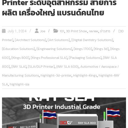
Printer ระดับอุตสาหกรรม สายการ
ผลิต เครื่องใหญ่ แบรนด์คนไทย
,
,
,
Joe
101
3D Print Show
review
ข่าวสาร
[3D
July 1, 2024
,
,
,
,
Printer]
[Architect Solutions]
[Art Solutions]
[Digital Dentistry Solutions]
,
,
,
,
[Education Solutions]
[Engineering Solutions]
[kings 1700]
[Kings 3d]
[Kings
,
,
,
,
600]
[Kings 800]
[Kings Professional SLA]
[Packaging Solutions]
[RAY SLA
,
,
,
,
800]
[RAY SLA]
[SLA/DLP Printer]
{RAY SLA 600}
Automotive / Aerospace /
,
,
,
Manufacturing Solutions
highlight-3d-printer
Highlight-Kings
highlight-RAY
,
SLA
highlight-sla