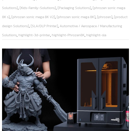
,
,
,
Solutions]
[Kids-Family-Solutions]
[Packaging Solutions]
[phrozen sonic mega
,
,
,
,
8K s]
[phrozen sonic mega 8K V2]
[phrozen sonic mega 8K]
[phrozen]
[product
,
,
design Solutions]
[SLA/DLP Printer]
Automotive / Aerospace / Manufacturing
,
,
,
Solutions
highlight-3d-printer
highlight-Phrozen8K
highlight-sla