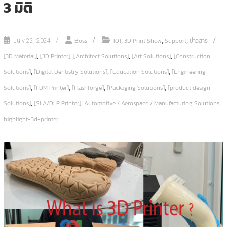
3 มิติ
,
,
,
Boss
101
3D Print Show
Support
ข่าวสาร
July 22, 2024
,
,
,
,
[3D Material]
[3D Printer]
[Architect Solutions]
[Art Solutions]
[Construction
,
,
,
Solutions]
[Digital Dentistry Solutions]
[Education Solutions]
[Engineering
,
,
,
,
Solutions]
[FDM Printer]
[Flashforge]
[Packaging Solutions]
[product design
,
,
,
Solutions]
[SLA/DLP Printer]
Automotive / Aerospace / Manufacturing Solutions
highlight-3d-printer