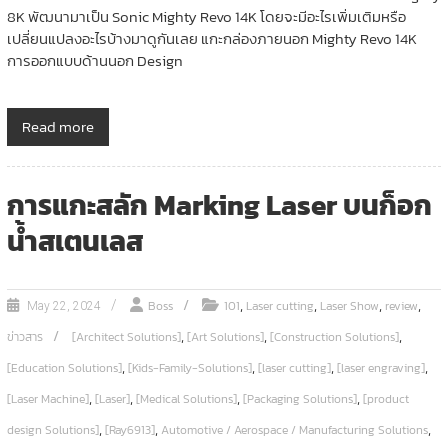
8K พัฒนามาเป็น Sonic Mighty Revo 14K โดยจะมีอะไรเพิ่มเติมหรือ
เปลี่ยนแปลงอะไรบ้างมาดูกันเลย แกะกล่องภายนอก Mighty Revo 14K
การออกแบบด้านนอก Design
Read more
การแกะสลัก Marking Laser บนก็อก
น้ำสเตนเลส
,
,
,
,
Boss
101
Laser cutting
Laser Show
review
May 22, 2024
,
,
,
ข่าวสาร
[Architect Solutions]
[Art Solutions]
[Construction Solutions]
,
,
,
,
[Education Solutions]
[Kids-Family-Solutions]
[laser cutting]
[laser engraving]
,
,
,
,
[Laser Machine]
[Laser]
[Medical Solutions]
[Packaging Solutions]
[product
,
,
,
design Solutions]
[Ray6913]
Automotive / Aerospace / Manufacturing Solutions