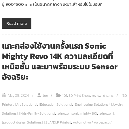
ยู๋ 900*600 mm เป็นขนาดกลางๆ เหมาะสำหรับใช้ในบริษัท
Read more
แกะกล่องใช้งานครั้งแรก Sonic
Mighty Revo 14K ความละเอียดที่
เหนือชั้น และมาพร้อมระบบ Sensor
อัจฉริยะ
,
,
,
Joe
101
3D Print Show
review
ข่าวสาร
[3D
May 28, 2024
,
,
,
,
Printer]
[Art Solutions]
[Education Solutions]
[Engineering Solutions]
[Jewelry
,
,
,
,
Solutions]
[Kids-Family-Solutions]
[phrozen sonic mighty 8K]
[phrozen]
,
,
[product design Solutions]
[SLA/DLP Printer]
Automotive / Aerospace /