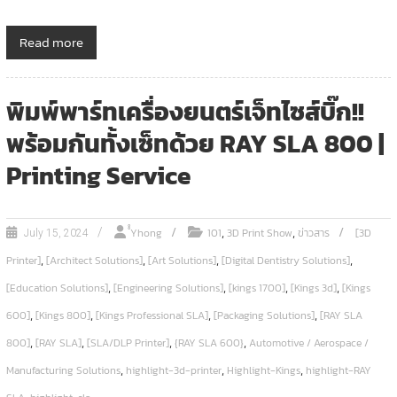
Read more
พิมพ์พาร์ทเครื่องยนตร์เจ็ทไซส์บิ๊ก!!
พร้อมกันทั้งเซ็ทด้วย RAY SLA 800 |
Printing Service
,
,
ํํYhong
101
3D Print Show
ข่าวสาร
[3D
July 15, 2024
,
,
,
,
Printer]
[Architect Solutions]
[Art Solutions]
[Digital Dentistry Solutions]
,
,
,
,
[Education Solutions]
[Engineering Solutions]
[kings 1700]
[Kings 3d]
[Kings
,
,
,
,
600]
[Kings 800]
[Kings Professional SLA]
[Packaging Solutions]
[RAY SLA
,
,
,
,
800]
[RAY SLA]
[SLA/DLP Printer]
{RAY SLA 600}
Automotive / Aerospace /
,
,
,
Manufacturing Solutions
highlight-3d-printer
Highlight-Kings
highlight-RAY
,