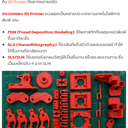
ถึง
3D Printer
ที่หลากหลายชนิด
ประเภทของ 3D Printer
แบ่งออกเป็นหลายประเภทตามเทคโนโลยีการ
พิมพ์ เช่น:
FDM (Fused Deposition Modeling)
: ใช้พลาสติกที่หลอมเหลวพิมพ์
ขึ้นมาทีละชั้น
SLA (Stereolithography)
:
ใช้เรซินที่แข็งตัวด้วยแสงเลเซอร์ ทำให้
ได้ชิ้นงานที่ละเอียดมาก
SLS/SLM
: ใช้เลเซอร์เผาผงวัสดุให้เป็นชิ้นงาน แข็งแรงและทนทาน ซึ่ง
เป็นเหล็กจริง ๆ จาก SLM