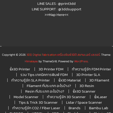
LINE SALES :
@print3dd
LINE SUPPORT :
@3ddsupport
>>Map Here<<
Copyright © 2026
3DD Digital Fabrication เครื่องพิมพ์3มิติ สแกนเนอร์ เลเซอร์
. Theme:
Himalayas
by ThemeGrill. Powered by
WordPress
.
👍3D Printer
3D Printer FDM
ทำความรู้จัก FDM Printer
รวม Tips เทคนิคการพิมพ์ FDM
3D Printer SLA
ทำความรู้จัก SLA Printer
👍3D Material
3D Filament
Filament กี่ประเภท อะไรบ้าง?
3D Resin
Resin กี่ประเภท อะไรบ้าง?
👍3D Scanner
Model Scanner
ทำความรู้จัก 3D Scanner
👍Laser
Tips & Trick 3D Scanner
Lidar / Space Scanner
ทำความรู้จัก CO2 / Fiber Laser
Brands
Bambu Lab