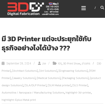
Skip
3DD DIGITAL FABRICATION
to
เครื่องพิมพ์3มิติ สแกนเนอร์
content
เลเซอร์
3DD Digital Fabrication 3D Printer | 3D Scanner |
Laser
มี 3D Printer แต่จะประยุกใช้กับ
ธุรกิจอย่างไงได้บ้าง ???
,
,
101
3D Print Show
ข่าวสาร
[3D
September 28, 2024
Joe
,
,
,
,
Printer]
[Architect Solutions]
[Art Solutions]
[Engineering Solutions]
[FDM
,
,
,
,
Printer]
[Jewelry Solutions]
[Medical Solutions]
[Packaging Solutions]
[product
,
,
,
,
design Solutions]
[SLA/DLP Printer]
[SLM Metal printer]
[SLS Printer]
,
,
Automotive / Aerospace / Manufacturing Solutions
highlight-3d-printer
hightlight-Eplus Metal print