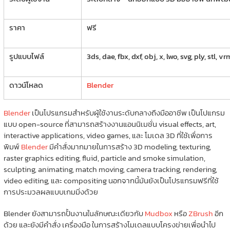
ราคา
ฟรี
รูปแบบไฟล์
3ds, dae, fbx, dxf, obj, x, lwo, svg, ply, stl, 
ดาวน์โหลด
Blender
Blender
เป็นโปรแกรมสำหรับผู้ใช้งานระดับกลางถึงมืออาชีพ เป็นโปแกรม
แบบ open-source ที่สามารถสร้างงานแอนนิเมชั่น visual effects, art,
interactive applications, video games, และ โมเดล 3D ที่ใช้เพื่อการ
พิมพ์
Blender
มีคำสั่งมากมายในการสร้าง 3D modeling, texturing,
raster graphics editing, fluid, particle and smoke simulation,
sculpting, animating, match moving, camera tracking, rendering,
video editing, และ compositing นอกจากนี้มันยังเป็นโปรแกรมฟรีที่ใช้
การประมวลผลแบบเกมมิ่งด้วย
Blender ยังสามารถปั้นงานในลักษณะเดียวกับ
Mudbox
หรือ
ZBrush
อีก
ด้วย และยังมีคำสั่ง เครื่องมือ ในการสร้างโมเดลแบบโครงข่ายเพื่อนำไป