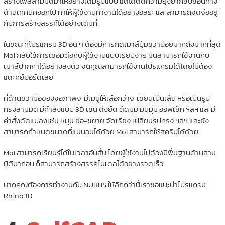
สร้างไฟล์สามมิติมาให้อย่างเต็มรูปแบบ แต่ได้ตัดความยุ่งยากซับซ้อนทาง
ด้านเทคนิคออกไป ทำให้ผู้ใช้งานทำงานได้อย่างอิสระ และสามารถจดจ่ออยู่
กับการสร้างสรรค์ได้อย่างเต็มที่
ในขณะที่โปรแกรม 3D อื่น ๆ ต้องมีการกดเมาส์ปุ่มขวาบ่อยมากถึงมากที่สุด
MoI กลับใช้การเชื่อมต่อกับผู้ใช้งานแบบเรียบง่าย มันสามารถใช้งานกับ
เมาส์ปากกาได้อย่างลงตัว จนคุณสามารถใช้งานโปรแกรมได้โดยไม่ต้อง
แตะคีย์บอร์ดเลย
ที่ด้านขวามือของจอภาพจะมีเมนูให้เลือกว่าจะเขียนเป็นเส้น หรือเป็นรูป
ทรงสามมิติ มีคำสั่งแบบ 3D เช่น ดึงยืด ตัดมุม มนมุม ออฟเซ็ท ฯลฯ และมี
คำสั่งดัดแปลงเช่น หมุน ย่อ-ขยาย จัดเรียง เปลี่ยนรูปทรง ฯลฯ และยัง
สามารถกำหนดขนาดที่แน่นอนได้ด้วย MoI สามารถใช้สคริปได้ด้วย
MoI สามารถเรียนรู้ได้ในเวลาอันสั้น โดยผู้ใช้งานไม่ต้องมีพื้นฐานด้านสาม
มิติมาก่อน ก็สามารถสร้างสรรค์โมเดลได้อย่างรวดเร็ว
หากคุณต้องการทำงานกับ NURBS ให้ลึกกว่านี้เราขอแนะนำโปรแกรม
Rhino3D