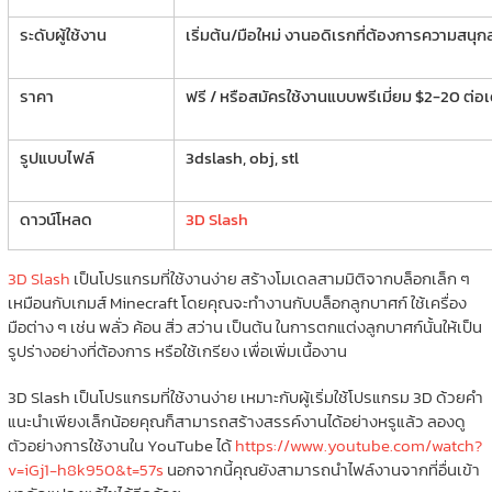
ระดับผู้ใช้งาน
เริ่มต้น/มือใหม่ งานอดิเรกที่ต้องการความสน
ราคา
ฟรี / หรือสมัครใช้งานแบบพรีเมี่ยม $2-20 ต่อ
รูปแบบไฟล์
3dslash, obj, stl
ดาวน์โหลด
3D Slash
3D Slash
เป็นโปรแกรมที่ใช้งานง่าย สร้างโมเดลสามมิติจากบล็อกเล็ก ๆ
เหมือนกับเกมส์ Minecraft โดยคุณจะทำงานกับบล็อกลูกบาศก์ ใช้เครื่อง
มือต่าง ๆ เช่น พลั่ว ค้อน สิ่ว สว่าน เป็นต้น ในการตกแต่งลูกบาศก์นั้นให้เป็น
รูปร่างอย่างที่ต้องการ หรือใช้เกรียง เพื่อเพิ่มเนื้องาน
3D Slash เป็นโปรแกรมที่ใช้งานง่าย เหมาะกับผู้เริ่มใช้โปรแกรม 3D ด้วยคำ
แนะนำเพียงเล็กน้อยคุณก็สามารถสร้างสรรค์งานได้อย่างหรูแล้ว ลองดู
ตัวอย่างการใช้งานใน YouTube ได้
https://www.youtube.com/watch?
v=iGj1-h8k950&t=57s
นอกจากนี้คุณยังสามารถนำไฟล์งานจากที่อื่นเข้า