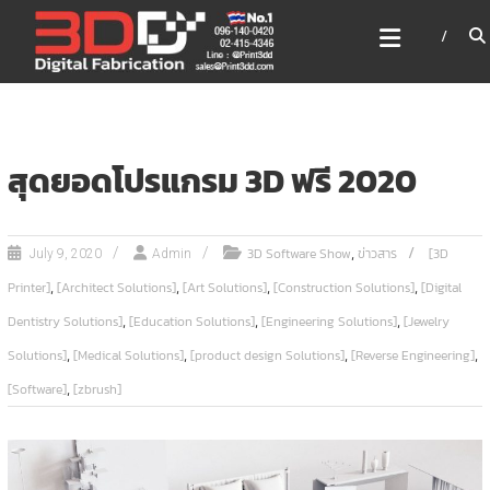
Skip
3DD DIGITAL FABRICATION
to
เครื่องพิมพ์3มิติ สแกนเนอร์
content
เลเซอร์
3DD Digital Fabrication 3D Printer | 3D Scanner |
Laser
สุดยอดโปรแกรม 3D ฟรี 2020
,
3D Software Show
ข่าวสาร
[3D
July 9, 2020
Admin
,
,
,
,
Printer]
[Architect Solutions]
[Art Solutions]
[Construction Solutions]
[Digital
,
,
,
Dentistry Solutions]
[Education Solutions]
[Engineering Solutions]
[Jewelry
,
,
,
,
Solutions]
[Medical Solutions]
[product design Solutions]
[Reverse Engineering]
,
[Software]
[zbrush]