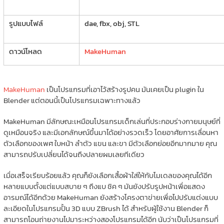
รูปแบบไฟล์
dae, fbx, obj, STL
ดาวน์โหลด
MakeHuman
MakeHuman
เป็นโปรแกรมที่เอาไว้สร้างรูปคน มันเคยเป็น plugin ใน
Blender แต่ตอนนี้เป็นโปรแกรมเฉพาะทางแล้ว
MakeHuman มีลักษณะเหมือนโปรแกรมเด็กเล่นที่ประกอบร่างกายมนุษย์ที่
ดูเหมือนจริง และมีเอกลักษณ์ขึ้นมาได้อย่างรวดเร็ว โดยอาศัยการเลื่อนหา
ตัวเลือกของเพศ ใบหน้า ลำตัว แขน และขา มีตัวเลือกย่อยอีกมากมาย คุณ
สามารถปรับเปลี่ยนได้จนถึงปลายผมเลยทีเดียว
เมื่อเสร็จเรียบร้อยแล้ว คุณก็ยังเลือกเสื้อผ้าใส่ให้กับโมเดลของคุณได้อีก
หลายแบบตั้งแต่แบบสบาย ๆ ถึงแบ ชิค ๆ มันยังปรับรูปหน้าเพื่อแสดง
อารมณ์ได้อีกด้วย MakeHuman ยังสร้างโครงตาข่ายเพื่อไปปรับแต่งแบบ
ละเอียดในโปรแกรมปั้น 3D แบบ ZBrush ได้ สำหรับผู้ใช้งาน Blender ก็
สามารถโอนถ่ายงานไปมาระหว่างสองโปรแกรมได้อีก นับว่าเป็นโปรแกรมที่