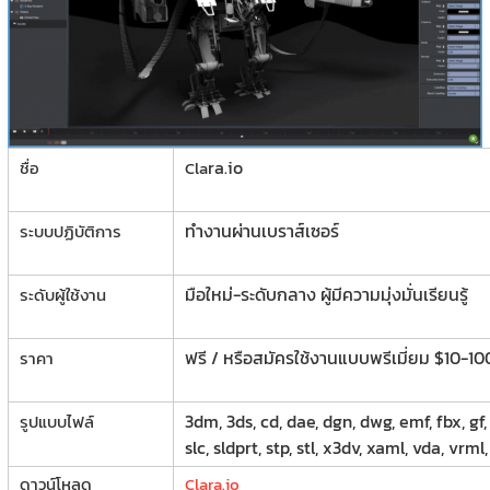
ra.io
ชื่อ
Cla
ทำงานผ่านเบราส์เซอร์
ระบบปฏิบัติการ
มือใหม่-ระดับกลาง ผู้มีความมุ่งมั่นเรียนรู้
ระดับผู้ใช้งาน
ฟรี / หรือสมัครใช้งานแบบพรีเมี่ยม $10-10
ราคา
3dm, 3ds, cd, dae, dgn, dwg, emf, fbx, gf, g
รูปแบบไฟล์
slc, sldprt, stp, stl, x3dv, xaml, vda, vrml,
ดาวน์โหลด
Clara.io