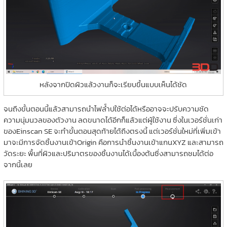
หลังจากปิดผิวแล้วงานก็จะเรียบขึ้นแบบเห็นได้ชัด
จนถึงขั้นตอนนี้แล้วสามารถนำไฟล์ำปใช้ต่อได้หรืออาจจะปรับความชัด
ความนุ่มนวลของตัวงาน ลดขนาดได้อีกก็แล้วแต่ผู้ใช้งาน ซึ่งในเวอร์ชั่นเก่า
ของEinscan SE จะทำขั้นตอนสุดท้ายได้ถึงตรงนี้ แต่เวอร์ชั่นใหม่ที่เพิ่มเข้า
มาจะมีการจัดชิ้นงานเข้าOrigin คือการนำชิ้นงานเข้าแกนXYZ และสามารถ
วัดระยะ พื้นที่ผิวและปริมาตรของชิ้นงานได้เบื้องต้นซึ่งสามารถชมได้ต่อ
จากนี้เลย