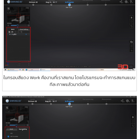
ในกรอบสีแดง Work คืองานที่เราสแกน โดยโปรแกรมจะทำการสแกนแบบ
ทีละภาพแล้วมาต่อกัน