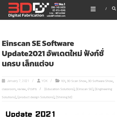
Skip
3DD DIGITAL FABRICATION
to
เครื่องพิมพ์3มิติ สแกนเนอร์
content
เลเซอร์
3DD Digital Fabrication 3D Printer | 3D Scanner |
Laser
Einscan SE Software
Update2021 อัพเดตใหม่ ฟังก์ชั่
นครบ เล็กแต่จบ
,
,
,
101
3D Scan Show
3D Software Show
January 7, 2021
YOK
,
,
,
,
classroom
review
ข่าวสาร
[Education Solutions]
[Einscan SE]
[Engineering
,
,
Solutions]
[product design Solutions]
[Shining3d]