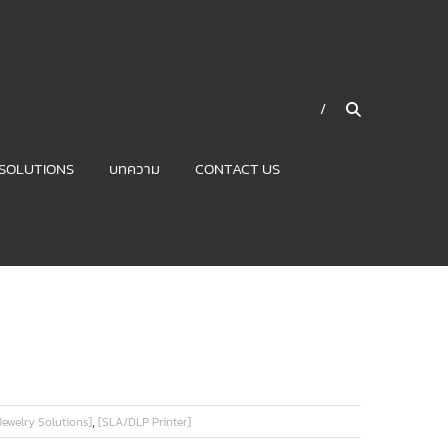
SOLUTIONS
บทความ
CONTACT US
,
Jewelry Solutions]
[SLA/DLP Printer]