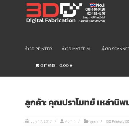
Skip
3DD DIGITAL
to
content
FABRICATION
เครื่องพิมพ์3มิติ
สแกนเนอร์
เลเซอร์
👍3D PRINTER
👍3D MATERIAL
👍3D SCANNE
3DD Digital
Fabrication
0 ITEMS
0.00 ฿
3D Printer |
3D Scanner
| Laser
ลูกค้า: คุณปราโมทย์ เหล่านิพ
,
ลูกค้า
[3D Printer]
[3
July 17, 2017
Admin