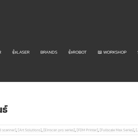
R
👍LASER
BRANDS
👍ROBOT
📖 WORKSHOP
นธ์
,
,
,
,
,
D scanner]
[Art Solutions]
[Einscan pro series]
[FDM Printer]
[Fullscale Max Series]
[