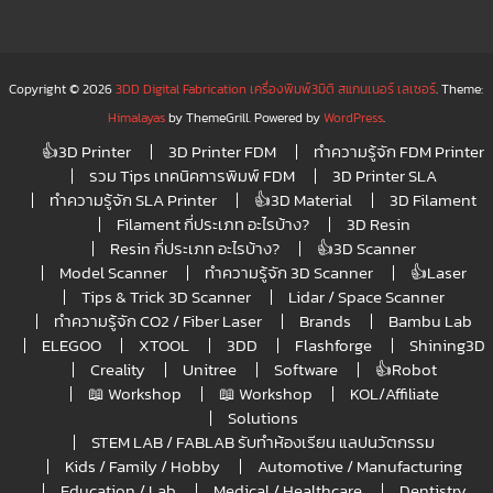
Copyright © 2026
3DD Digital Fabrication เครื่องพิมพ์3มิติ สแกนเนอร์ เลเซอร์
. Theme:
Himalayas
by ThemeGrill. Powered by
WordPress
.
👍3D Printer
3D Printer FDM
ทำความรู้จัก FDM Printer
รวม Tips เทคนิคการพิมพ์ FDM
3D Printer SLA
ทำความรู้จัก SLA Printer
👍3D Material
3D Filament
Filament กี่ประเภท อะไรบ้าง?
3D Resin
Resin กี่ประเภท อะไรบ้าง?
👍3D Scanner
Model Scanner
ทำความรู้จัก 3D Scanner
👍Laser
Tips & Trick 3D Scanner
Lidar / Space Scanner
ทำความรู้จัก CO2 / Fiber Laser
Brands
Bambu Lab
ELEGOO
XTOOL
3DD
Flashforge
Shining3D
Creality
Unitree
Software
👍Robot
📖 Workshop
📖 Workshop
KOL/Affiliate
Solutions
STEM LAB / FABLAB รับทำห้องเรียน แลปนวัตกรรม
Kids / Family / Hobby
Automotive / Manufacturing
Education / Lab
Medical / Healthcare
Dentistry