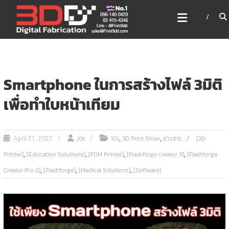
Skip
3DD DIGITAL FABRICATION
to
เครื่องพิมพ์3มิติ สแกนเนอร์
content
เลเซอร์
3DD Digital Fabrication 3D Printer | 3D Scanner |
Laser
Smartphone ในการสร้างไฟล์ 3มิติ
เพื่อทำใบหน้าเทียม
,
,
101
3D Print Show
ข่าวสาร
[3D
April 21, 2022
Joe
,
,
,
,
Printer]
[Education Solutions]
[FDM Printer]
[Flashforge creator 3]
[Flashforge
,
,
,
Creator Pro 2]
[Flashforge]
[Medical Solutions]
[Software]