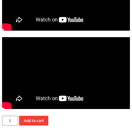
EinScan
Add to cart
HX2
-