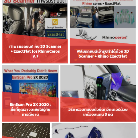
ทำพรมรถยนต์ กับ 3D Scanner
+ ExactFlat for RhinoCeros
ฟิล์มรถยนต์เข้ารูปทำได้ด้วย 3D
V.7
Scanner + Rhino ExactFlat
EinScan Pro 2X 2020 :
สิ่งที่คุณอาจจะยังไม่รู้กับ
วิธีการออกแบบตัวยึดทวีตเตอร์ด้วย
การใช้งาน
เครื่องสแกน 3 มิติ