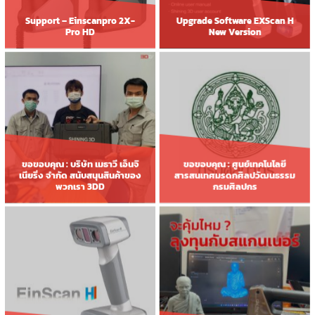
Support – Einscanpro 2X-
Upgrade Software EXScan H
Pro HD
New Version
ขอขอบคุณ : บริษัท เมธาวี เอ็นจิ
ขอขอบคุณ : ศูนย์เทคโนโลยี
เนียริ่ง จํากัด สนับสนุนสินค้าของ
สารสนเทศมรดกศิลปวัฒนธรรม
พวกเรา 3DD
กรมศิลปกร