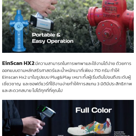
EinScan HX2
มีความสามารถในการพกพาและใช้งานได้ง่าย ด้วยการ
ออกแบบตามหลักสรีรศาสตร์และน้ำหนักเบาที่เพียง 710 กรัม ทำให้
Einscan Hx2 มาในรูปแบบ Plug&Play เหมาะทั้งผู้เริ่มต้นไปจนถึงระดับผู้
เชี่ยวชาญ และซอฟต์แวร์ที่ใช้งานง่ายทำให้การสแกน 3 มิติมีประสิทธิภาพ
และสะดวกสบาย ไปได้ทุกที่ที่คุณไป