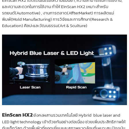
EinScan HX2 โดดเด่นในเรื่องความแม่นยำ, ความสามารถในการใช้งาน,
และความสะดวกในการใช้งาน ทำให้ EinScan HX2 เหมาะสำหรับ
รถยนต์(Automotive) , งานการตลาด(AffterMarket) การผลิตแม่
พิมพ์(Mold Manufacturing) การวิจัยและการศึกษา(Research &
Education) ศิลปะและวัฒนธรรม(Art & Sculture)
EinScan HX2
ยังคงผสานรวมเทคโนโลยี Hybrid blue laser and
LED light technology เข้าด้วยกันอย่างต่อเนื่อง ช่วยเพิ่มประสิทธิภาพให้
กับแท็กวัสดุ ด้วยพื้นผิวที่ยอดเยี่ยมและสภาพแวดล้อมที่เหมาะสม ปัจจุบัน