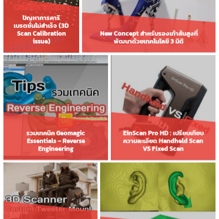
ปัญหาการคาริ
เบรตชั่นไม่สำเร็จ (3D
New Concept สำหรับรองเท้าส้นสูงที่
Scan Calibration
พัฒนาด้วยเทคโนโลยี 3 มิติ
issue)
รวมเทคนิค Geomagic
EinScan Pro HD : เปรียบเทียบ
Essentials – Reverse
ความละเอียด Handheld Scan
Engineering
VS Fixed Scan