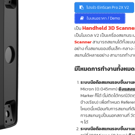
was:
is:
โปรชัว EinScan Pro 2X V2
209,000.00 ฿.
11
ใบเสนอราคา / Demo
Handheld 3D Scanne
เป็น
เป็นโมเดล V2 เป็นเครื่องสแกนร
Scanner
สามารถสแกนได้ทั้งแบบข
อย่าง ทั้งสแกนของชิ้นเล็ก-กลาง-ใ
สแกนได้หลายอย่าง สามารถทำงานร
มีโหมดการทำงานทั้งหมด
ระบบมือถือสแกนรอบชิ้นงาน
Micron (0.045mm)
ยิงแสง
Marker ก็ได้ (ไม่ติดได้กรณีว
ข้างเรียบ) เพื่อกำหนด Refere
โหมดนี้เหมือนกับการสแกนที่ต้อง
การสแกนรูปปั้นนอกสถานที่ วัต
ๆ ได้
ระบบมือถือสแกนรอบชิ้นงาน