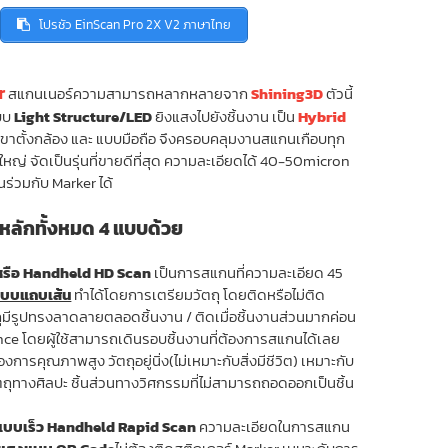
โปรชัว EinScan Pro 2X V2 ภาษาไทย
9,000.00 ฿.
r
สแกนเนอร์ความสามารถหลากหลายจาก
Shining3D
ตัวนี้
ะบบ
Light Structure/LED
ยิงแสงไปยังชิ้นงาน เป็น
Hybrid
าตั้งกล้อง และ แบบมือถือ จึงครอบคลุมงานสแกนเกือบทุก
หญ่ จัดเป็นรุ่นที่ขายดีที่สุด ความละเอียดได้ 40-50micron
่วมกับ Marker ได้
หลักทั้งหมด 4 แบบด้วย
หรือ Handheld HD Scan
เป็นการสแกนที่ความละเอียด 45
แบบแถบเส้น
ทำได้โดยการเตรียมวัตถุ โดยติดหรือไม่ติด
ัตถุมีรูปทรงลาดลายตลอดชิ้นงาน / ติดเมื่อชิ้นงานส่วนมากค่อน
nce โดยผู้ใช้สามารถเดินรอบชิ้นงานที่ต้องการสแกนได้เลย
การคุณภาพสูง วัตถุอยู่นิ่ง(ไม่เหมาะกับสิ่งมีชีวิต) เหมาะกับ
ถุทางศิลปะ ชิ้นส่วนทางวิศกรรมที่ไม่สามารถถอดออกเป็นชิ้น
แบบเร็ว Handheld Rapid Scan
ความละเอียดในการสแกน