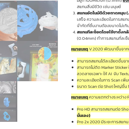
อยู่ที่ 100Micron (0.1mm)
ยิ
สแกนสิ่งมีชีวิต เช่น มนุษย์
สแกนอัตโนมัติด้วยถาดหมุน 
เสร็จ ความละเอียดในการสแกนอ
จำกัดที่ชิ้นงานต้องขนาดไม่เก
สแกนทีละช็อตโดยใช้ขาตั้งกล
(0.04mm) ทำการสแกนที่ละซ็อต
หมายเหตุ
V.2020 พัฒนาขึ้นจากเว
สามารถสแกนได้ละเอียดขึ้นจ
สามารถไม่ติด Marker Sticker 
ลวดลายเฉพาะ ให้ AI จับ Textur
ความละเอียดในการ Scan เพิ่
ขนาด Scan ต่อ Shot ใหญ่ขึ
หมายเหตุ
ความแตกต่างระหว่าง P
Pro HD สามารถสแกนต่อ Shot 
นั่นเอง)
Pro 2x 2020 มีระยะการสแก