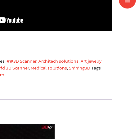
ies:
##3D Scanner
,
Architech solutions
,
Art jewelry
rid 3D Scanner
,
Medical solutions
,
Shining3D
Tags:
pro