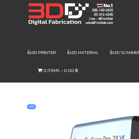
Skip
3DD DIGITAL
to
content
FABRICATION
เครื่องพิมพ์3มิติ
สแกนเนอร์
เลเซอร์
👍3D PRINTER
👍3D MATERIAL
👍3D SCANNE
3DD Digital
Fabrication
0 ITEMS
0.00 ฿
3D Printer |
3D Scanner
| Laser
LED