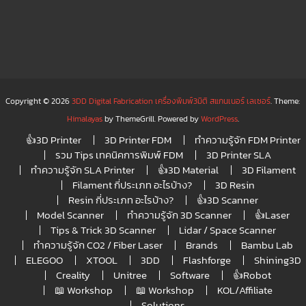
Copyright © 2026
3DD Digital Fabrication เครื่องพิมพ์3มิติ สแกนเนอร์ เลเซอร์
. Theme:
Himalayas
by ThemeGrill. Powered by
WordPress
.
👍3D Printer
3D Printer FDM
ทำความรู้จัก FDM Printer
รวม Tips เทคนิคการพิมพ์ FDM
3D Printer SLA
ทำความรู้จัก SLA Printer
👍3D Material
3D Filament
Filament กี่ประเภท อะไรบ้าง?
3D Resin
Resin กี่ประเภท อะไรบ้าง?
👍3D Scanner
Model Scanner
ทำความรู้จัก 3D Scanner
👍Laser
Tips & Trick 3D Scanner
Lidar / Space Scanner
ทำความรู้จัก CO2 / Fiber Laser
Brands
Bambu Lab
ELEGOO
XTOOL
3DD
Flashforge
Shining3D
Creality
Unitree
Software
👍Robot
📖 Workshop
📖 Workshop
KOL/Affiliate
Solutions