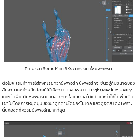
Phrozen Sonic Mini 8Ks การตั้งค่าใส่ซัพพอร์ท
ต่อไปจะเริ่มทำการใส่สิ่งที่เรียกว่าซัพพอร์ท ซัพพอร์ทจะขึ้นอยู่กับขนาดของ
ชิ้นงาน และน้ำหนัก โดยมีให้เลือกแบบ Auto 3แบบ Light,Medium,Heavy
แนะนำเพิ่มเติมซัพพอร์ทนอกจากการใส่แบบ ออโต้แล้วแนะนำให้ใส่เพิ่มเติม
เข้าไป โดยการหมุดมุมมองมาดูที่ด้านใต้ของโมเดล แล้วดูจุดสีแดง เพราะ
นั่นคือจุดที่ควรมีซัพพอร์ทมากที่สุด