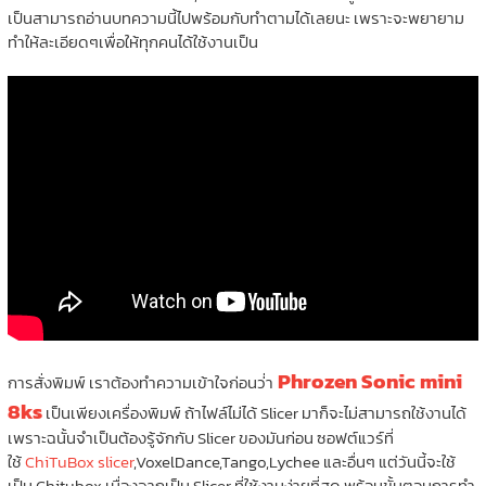
เป็นสามารถอ่านบทความนี้ไปพร้อมกับทำตามได้เลยนะ เพราะจะพยายาม
ทำให้ละเอียดๆเพื่อให้ทุกคนได้ใช้งานเป็น
Phrozen Sonic mini
การสั่งพิมพ์ เราต้องทำความเข้าใจก่อนว่่า
8ks
เป็นเพียงเครื่องพิมพ์ ถ้าไฟล์ไม่ได้ Slicer มาก็จะไม่สามารถใช้งานได้
เพราะฉนั้นจำเป็นต้องรู้จักกับ Slicer ของมันก่อน ซอฟต์แวร์ที่
ใช้
ChiTuBox slicer
,VoxelDance,Tango,Lychee และอื่นๆ แต่วันนี้จะใช้
เป็น Chitubox เนื่องจากเป็น Slicer ที่ใช้งานง่ายที่สุด พร้อมขั้นตอนการทำ