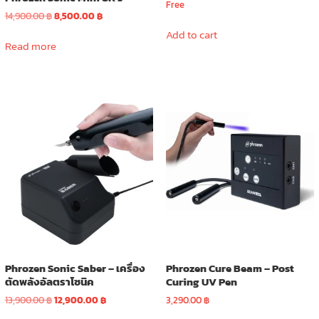
Free
Original
Current
14,900.00
฿
8,500.00
฿
price
price
Add to cart
was:
is:
Read more
14,900.00 ฿.
8,500.00 ฿.
Phrozen Sonic Saber – เครื่อง
Phrozen Cure Beam – Post
ตัดพลังอัลตราโซนิค
Curing UV Pen
Original
Current
13,900.00
฿
12,900.00
฿
3,290.00
฿
price
price