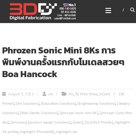
Skip
3DD DIGITAL FABRICATION
to
เครื่องพิมพ์3มิติ สแกนเนอร์
content
เลเซอร์
3DD Digital Fabrication 3D Printer | 3D Scanner |
Laser
Phrozen Sonic Mini 8Ks การ
พิมพ์งานครั้งแรกกับโมเดลสวยๆ
Boa Hancock
,
,
101
3D Print Show
ข่าวสาร
[3D
August 5, 2023
Joe
,
,
,
,
Printer]
[Art Solutions]
[Education Solutions]
[Engineering Solutions]
[Jewelry
,
,
,
Solutions]
[Kids-Family-Solutions]
[phrozen sonic mini 8K]
[phrozen Sonic Mini
,
,
,
,
,
8ks]
[phrozen]
[product design Solutions]
[resin]
[SLA/DLP Printer]
highlight-
,
,
3d-printer
highlight-Phrozen8K
highlight-sla