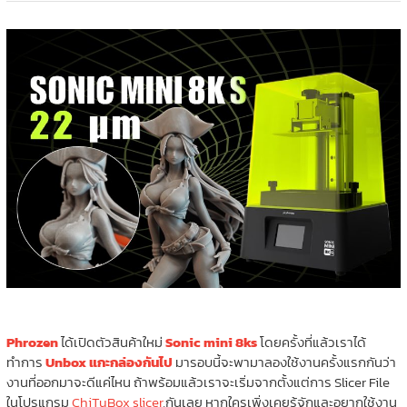
Phrozen
ได้เปิดตัวสินค้าใหม่
Sonic mini 8ks
โดยครั้งที่แล้วเราได้
ทำการ
Unbox แกะกล่องกันไป
มารอบนี้จะพามาลองใช้งานครั้งแรกกันว่า
งานที่ออกมาจะดีแค่ไหน ถ้าพร้อมแล้วเราจะเริ่มจากตั้งแต่การ Slicer File
ในโปรแกรม
ChiTuBox slicer
,กันเลย หากใครเพิ่งเคยรู้จักและอยากใช้งาน