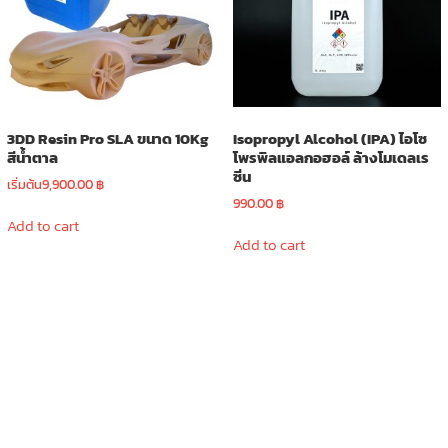
be
chosen
on
the
product
page
3DD Resin Pro SLA ขนาด 10Kg
Isopropyl Alcohol (IPA) ไอโซ
สีน้ำตาล
โพรพิลแอลกอฮอล์ ล้างโมเดลเร
ซิ่น
เริ่มต้น
9,900.00
฿
990.00
฿
Add to cart
Add to cart