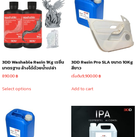
options
may
be
chosen
on
the
product
page
3DD Washable Resin 1Kg เรซิ่น
3DD Resin Pro SLA ขนาด 10Kg
มาตรฐาน ล้างได้ด้วยน้ำเปล่า
สีขาว
890.00
฿
เริ่มต้น
9,900.00
฿
This
Select options
Add to cart
product
has
multiple
variants.
The
options
may