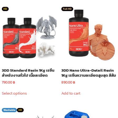
HD
Full HD
3DD Standard Resin 1Kg เรซิ่น
3DD Nano Ultra-Detail Resin
สำหรับงานทั่วไป เนื้อละเอียด
1Kg เรซิ่นความละเอียดสูงสุด สีส้ม
790.00
฿
890.00
฿
This
Select options
Add to cart
product
has
multiple
Washable
HD
variants.
The