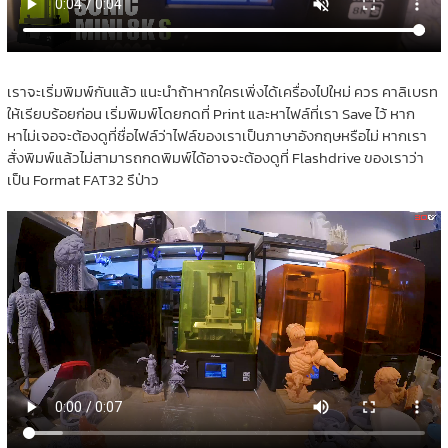
เราจะเริ่มพิมพ์กันแล้ว แนะนำถ้าหากใครเพิ่งได้เครื่องไปใหม่ ควร คาลิเบรท
ให้เรียบร้อยก่อน เริ่มพิมพ์โดยกดที่ Print และหาไฟล์ที่เรา Save ไว้ หาก
หาไม่เจอจะต้องดูที่ชื่อไฟล์ว่าไฟล์ของเราเป็นภาษาอังกฤษหรือไม่ หากเรา
สั่งพิมพ์แล้วไม่สามารถกดพิมพ์ได้อาจจะต้องดูที่ Flashdrive ของเราว่า
เป็น Format FAT32 รึป่าว