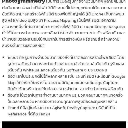
Photogrammetry
เป็นการแปลงรูปถ่ายจำนวนมากๆ หลายๆมุมมา
ต่อกัน และแปลงค่าเป็นไฟล์ 3มิติ ระบบนี้ไปประยุกต์งานได้หลากหลายมากๆ
ข้อดีคือ สามารถสร้างไฟล์ 3มิติ ของพื้นที่ใหญ่ๆได้ (ใช้ Drone เก็บภาพมุม
สูง หรือ Video มุมสูง มา Process Mapping เป็นไฟล์ 3มิติ) อีกความ
สามารถหนึ่งที่เก่งมากๆคือ การสร้างไฟล์ 3มิติ ความละเอียดสูงของบุคคล
ทำได้โดยการถ่ายภาพ จากกล้อง DSLR จำนวนมาก 70+ ตัว พร้อมกัน และ
นำมาประมวลผล นิยมใช้กันมากในการสร้างหนัง หรือ เกมส์ สร้างความ
สมจริงในการแสดงสีหน้า
input คือ รูปภาพจำนวนมาก ของสิ่งที่เราต้องการสร้างไฟล์ 3มิติ โดย
รูปภาพดังกล่าวควรจะถ่ายด้วยช่วงเลนส์ ช่วงเลนส์เดียวกัน รูรับแสง
เดียวกัน White Balance เดียวกัน Software จะประมวลผล
ข้อดี เอาไปประยุกต์ใช้ได้หลากหลาย เช่น แผนที่ 3มิติ (เหมือนที่ Google
Map ใช้) หรือ ใช้สร้างโมเดลสามมิติบุคคลแบบระเอียดสูง Capture
สีหน้าได้สมจริง โดยใช้กล้อง DSLR จำนวน 70+ตัว ถ่ายภาพพร้อมกัน
ข้อเสีย ใช้เวลาในการทำงานนานมากๆ ประมวลผลนานมากๆ บางครั้ง
ใช้เวลาหลายวัน หากต้องการงานคุณภาพสูงต้องลงทุนหลายล้าน
Brand ที่มีอยู่ในท้องตลาด Agisoft, RealityCapture บริษัทที่เป็น
Reference ที่ดีคือ Ten24