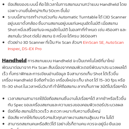
ข้อเสียของระบบนี้ คือ ใช้เวลาในการสแกนนานกว่าแบบ Handheld โดย
เฉพาะงานชิ้นใหญ่ๆเกิน 50cm ขึ้นไป
ระบบนี้สามารถทำงานร่วมกัน Automatic Turntable ได้ (3D Scanner
อยู่บนขาตั้งกล้อง ชิ้นงานสแกนอยู่บนแท่นหมุนอัตโนมัติ เมื่อสแกน
Shot หนึ่งเสร็จแท่นจะหมุนอัตโนมัติ ในองศาที่กำหนด เช่น 45องศา และ
สแกนใน Shot ต่อไป สแกน 8 ครั้งจะได้ครบ 360องศา
ตัวอย่าง 3D Scanner ที่เป็น Fix Scan ล้วนๆ
EinScan SE,
AutoScan
Inspec
,
DS-EX Pro
Handheld
การสแกนแบบ Handheld จะเป็นเทคโนโลยีที่มาใหม่
พัฒนาต่อมาจาก Fix Scan สืบเนื่องจากคอมพิวเตอร์พัฒนาประมวลผลได้
เร็ว ทั้งกราฟิกและการเขียนอ่านข้อมูล จึงสามารถเก็บ Shot ได้เร็วขึ้น
เครื่อง Handheld จึงถือกำเนิด เครื่องใหม่จะเก็บ shot ได้ 15-30 fps หรือ
15-30 shot ในเวลาหนึ่งวินาที ทำให้ถือสแกน ลากเก็บภาพ 3มิติไปเรื่อยๆได
เวลาสแกนสามารถใช้มือถือสแกนชิ้นงานไปเรื่อยๆได้ ลากช้าหรือเร็วขึ้น
กับ Spec ของเครื่องสแกนและความแรงของคอมพิวเตอร์ประมวลผล
ข้อดีคือ สแกนได้รวดเร็ว สะดวก เหมาะกับความชิ้นใหญ่
ข้อเสีย หากให้เทียบจริงๆแล้วคุณภาพงานสแกนสู้แบบ Fix ไม่ได้
สามารถสแกนคนหรือสัตว์ได้ (อย่างไรก็ตามคน ควรจะอยู่นิ่ง ยืนเฉย