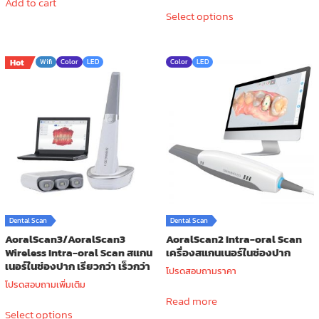
Add to cart
This
249,000.00 ฿
Select options
product
through
has
269,000.00 ฿
multiple
Hot
Wifi
Color
LED
Color
LED
variants.
The
options
may
be
chosen
on
the
product
page
Dental Scan
Dental Scan
AoralScan3/AoralScan3
AoralScan2 Intra-oral Scan
Wireless Intra-oral Scan สแกน
เครื่องสแกนเนอร์ในช่องปาก
เนอร์ในช่องปาก เรียวกว่า เร็วกว่า
โปรดสอบถามราคา
โปรดสอบถามเพิ่มเติม
Read more
This
Select options
product