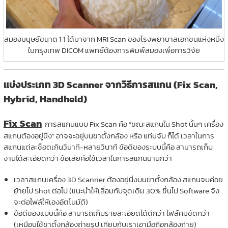
สมองมนุษย์ขนาด 1:1 ได้มาจาก MRI Scan ของโรงพยาบาลเอกชนแห่งหนึ่ง
ในกรุงเทพ DICOM แพทย์ต้องการพิมพ์สมองเพื่อการวิจัย
แบ่งประเภท 3D Scanner จากวิธีการสแกน (Fix Scan,
Hybrid, Handheld)
Fix Scan
การสแกนแบบ Fix Scan คือ “ขณะสแกนใน Shot นั้นๆ เครื่อง
สแกนต้องอยู่นิ่ง” อาจจะอยู่บนขาตั้งกล้อง หรือ แท่นจับ ก็ได้ เวลาในการ
สแกนแต่ละช็อตเกินวินาที-หลายวินาที ข้อดีของระบบนี้คือ สามารถเก็บ
งานได้ละเอียดกว่า ข้อเสียคือใช้เวลาในการสแกนนานกว่า
เวลาสแกนเครื่อง 3D Scanner ต้องอยู่นิ่งบนขาตั้งกล้อง สแกนจบค่อย
ย้ายไป Shot ต่อไป (แนะนำให้เลื่อมกับจุดเดิม 30% ขึ้นไป Software จึง
จะต่อไฟล์ให้เองอัตโนมัติ)
ข้อดีของแบบนี้คือ สามารถเก็บรายละเอียดได้ดีกว่า ไฟล์คมชัดกว่า
(เหมือนใช้ขาตั้งกล้องถ่ายรูป เทียบกับเราเอามือถือกล้องถ่าย)