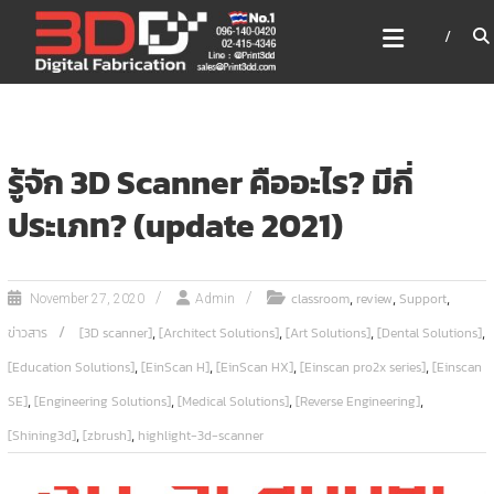
Skip
3DD DIGITAL FABRICATION
to
เครื่องพิมพ์3มิติ สแกนเนอร์
content
เลเซอร์
3DD Digital Fabrication 3D Printer | 3D Scanner |
Laser
รู้จัก 3D Scanner คืออะไร? มีกี่
ประเภท? (update 2021)
,
,
,
classroom
review
Support
November 27, 2020
Admin
,
,
,
,
ข่าวสาร
[3D scanner]
[Architect Solutions]
[Art Solutions]
[Dental Solutions]
,
,
,
,
[Education Solutions]
[EinScan H]
[EinScan HX]
[Einscan pro2x series]
[Einscan
,
,
,
,
SE]
[Engineering Solutions]
[Medical Solutions]
[Reverse Engineering]
,
,
[Shining3d]
[zbrush]
highlight-3d-scanner