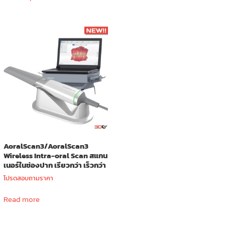
has
multiple
variants.
The
options
may
be
chosen
on
the
product
page
AoralScan3/AoralScan3
Wireless Intra-oral Scan สแกน
เนอร์ในช่องปาก เรียวกว่า เร็วกว่า
โปรดสอบถามราคา
Read more