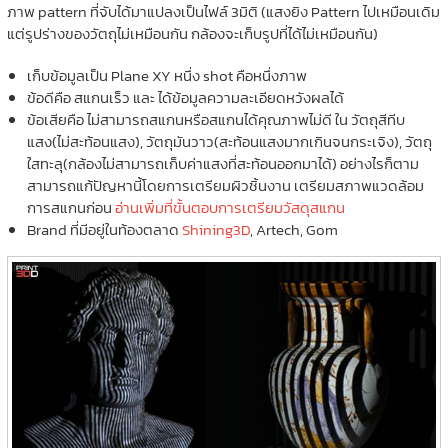
ภาพ pattern ที่จับได้มาแปลงเป็นไฟล์ 3มิติ (แสงยิง Pattern ไปเหมือนเดิม
แต่รูปร่างของวัตถุไม่เหมือนกัน กล้องจะเก็บรูปที่ได้ไม่เหมือนกัน)
เก็บข้อมูลเป็น Plane XY หนึ่ง shot คือหนึ่งภาพ
ข้อดีคือ สแกนเร็ว และ ได้ข้อมูลความละเอียดหวังผลได้
ข้อเสียคือ ไม่สามารถสแกนหรือสแกนได้คุณภาพไม่ดี ใน วัตถุสีทีบ
แสง(ไม่สะท้อนแสง), วัตถุมันวาว(สะท้อนแสงมากเกินจนกระเจิง), วัตถุ
ใสทะลุ(กล้องไม่สามารถเก็บค่าแสงที่สะท้อนออกมาได้) อย่างไรก็ตาม
สามารถแก้ปัญหานี้โดยการเตรียมผิวชิ้นงาน เตรียมสภาพแวดล้อม
การสแกนก่อน
อ่านเพิ่มที่ขั้นตอบการเตรียมวัสดุสแกน
Brand ที่มีอยู่ในท้องตลาด
Shining3D
, Artech, Gom