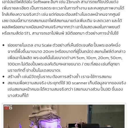
เอาไปแต่ไฟล์ต่อใน Software อื่นๆ เช่น Zbrush สามารถแก้ไขปรับแต่ง
เพิ่มรายละเอียด เป็นการลดระยะเวลาในการทำงาน และคงคุณภาพงานได้
ใกล้เคียงความจริงกว่า เช่น แต่ก่อนจะต้องสร้างโมเดลหน้าคนจากศูนย์
เลย ตอนนี้สามารถสแกนเอาไฟล์สแกนมาแต่งเพิ่มเติม จะลดเวลา และได้
ผลลัพธ์ออกมาเหมือนหน้าคนจริงๆมากกว่า เอาไปแสดงผลในภาพยนต์
หรือเกมส์ต่อ STL สามารถเอาไปพิมพ์ 3มิติออกมา ตัวอย่างการนำไปใช้
ย่อขยายโมเดล งาน Scale ตัวอย่างที่เห็นชัดเจนคือ ปั้นพระองค์หนึ่ง
จากขึ้ผึ้งขึ้นมาขนาด 20cm (หรือขนาดที่ผู้ปั้นถนัด) สแกนไฟล์ดังกล่าว
เพื่อเอาไปผลิต พระองค์นั้นในขนาดต่างๆ 5cm, 10cm, 20cm, 50cm,
100cm ไม่ต้องปั้นพระองค์เดิมๆหลายขนาด / ตย.ที่สอง เช่นที่อุทยา
นราชภักดิ์ ช่างปั้นโมเดลขนาดเ
สร้างซ้ำ เช่นมีวัตถุโบราณ ต้องการสร้างซ้ำ เราจะใช้การสแกน
สแกนเพื่อความสมจริง ประยุกต์ใช้ 3D scanner เก็บข้อมูลจากของจริง
เช่นสแกนหน้าคนจะได้ความสมจริงกว่า (สแกนบางส่วน ปั้น3D ขึ้นเอง
บางส่วนก็ได้