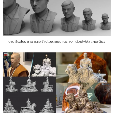
งาน Scales สามารถสร้างโมเดลขนาดต่างๆ ด้วยไฟล์สแกนเดียว