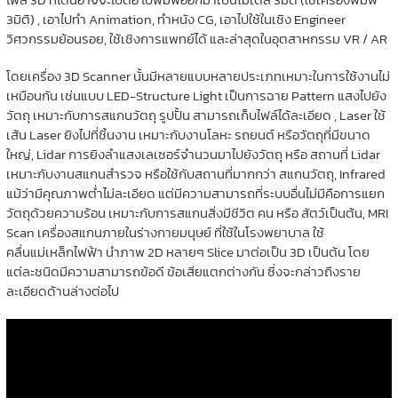
3มิติ) , เอาไปทำ Animation, ทำหนัง CG, เอาไปใช้ในเชิง Engineer
วิศวกรรมย้อนรอย, ใช้เชิงการแพทย์ได้ และล่าสุดในอุตสาหกรรม VR / AR
โดยเครื่อง 3D Scanner นั้นมีหลายแบบหลายประเภทเหมาะในการใช้งานไม่
เหมือนกัน เช่นแบบ LED-Structure Light เป็นการฉาย Pattern แสงไปยัง
วัตถุ เหมาะกับการสแกนวัตถุ รูปปั้น สามารถเก็บไฟล์ได้ละเอียด , Laser ใช้
เส้น Laser ยิงไปที่ชิ้นงาน เหมาะกับงานโลหะ รถยนต์ หรือวัตถุที่มีขนาด
ใหญ่, Lidar การยิงลำแสงเลเซอร์จำนวนมาไปยังวัตถุ หรือ สถานที่ Lidar
เหมาะกับงานสแกนสำรวจ หรือใช้กับสถานที่มากกว่า สแกนวัตถุ, Infrared
แม้ว่ามีคุณภาพต่ำไม่ละเอียด แต่มีความสามารถที่ระบบอื่นไม่มีคือการแยก
วัตถุด้วยความร้อน เหมาะกับการสแกนสิ่งมีชีวิต คน หรือ สัตว์เป็นต้น, MRI
Scan เครื่องสแกนภายในร่างกายมนุษย์ ที่ใช้ในโรงพยาบาล ใช้
คลื่นแม่เหล็กไฟฟ้า นำภาพ 2D หลายๆ Slice มาต่อเป็น 3D เป็นต้น โดย
แต่ละชนิดมีความสามารถข้อดี ข้อเสียแตกต่างกัน ซึ่งจะกล่าวถึงราย
ละเอียดด้านล่างต่อไป