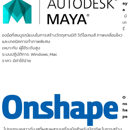
ay
a
มี
เค
รื่
องมือที่สมบูรณ์แบบในการสร้างวัตถุสามมิติ วิดีโอเกมส์ ภาพเคลื่อนไหว
และเทคนิคการทำภาพพิเศษ
เหมาะกับ: ผู้ใช้ระดับสูง
ระบบปฏิบัติการ: Windows, Mac
ราคา: มีค่าใช้จ่าย
O
ns
ha
pe
โปรแกรมคลาวด์เบสที่ผสมผสานเครื่องมือสำหรับมือาชีพ ในการสร้าง