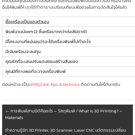
ถึงตอนนี้คุณมีสองทางเลือกคือ ซื้อเครื่องพิมพ์เป็นของตัวเอง หรือจ้างคน
อื่นให้พิมพ์ให้ เราได้ทำตารางเปรียบเทียบเพื่อช่วยในการตัดสินใจให้แล้ว
ซื้อเครื่องเป็นของตัวเอง
พิมพ์งานบ่อยๆ (2 ชิ้นหรือมากกว่าต่อสัปดาห์)
มีโครงงานที่แน่นอนว่าจะใช้เครื่องพิมพ์ไปทำอะไร
มีเงินพร้อมจะลงทุน
คุณรักที่จะเล่นปรับแต่งซ่อมสร้างสิ่งของ
คุณมีที่ทางพอที่จะวางเครื่องพิมพ์
ตอนหน้าจะเป็น
บทสรุป และ tips & technics
ติดตามกันให้ได้นะครับ
←
การพิมพ์สามมิติคืออะไร – วัสดุพิมพ์ / What is 3D Printing? –
Materials
ทำความรู้จัก 3D Printer, 3D Scanner, Laser CNC นวัตกรรมเปลี่ยน