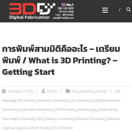
Skip
3DD DIGITAL FABRICATION
to
เครื่องพิมพ์3มิติ สแกนเนอร์
content
เลเซอร์
3DD Digital Fabrication 3D Printer | 3D Scanner |
Laser
การพิมพ์สามมิติคืออะไร – เตรียม
พิมพ์ / What is 3D Printing? –
Getting Start
,
,
101
classroom
ข่าวสาร
[3D
October 6, 2016
Admin
,
,
,
,
Material]
[3D Printer]
[Architect Solutions]
[Art Solutions]
[Digital Dentistry
,
,
,
,
,
Solutions]
[Education Solutions]
[FDM Printer]
[Flashforge]
[Fusion360]
,
,
,
,
[Geomagic Essential]
[HP]
[Jewelry Solutions]
[Medical Solutions]
[Reverse
,
,
Engineering]
[SLA/DLP Printer]
[SLS Printer]