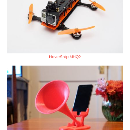
HoverShip MHQ2