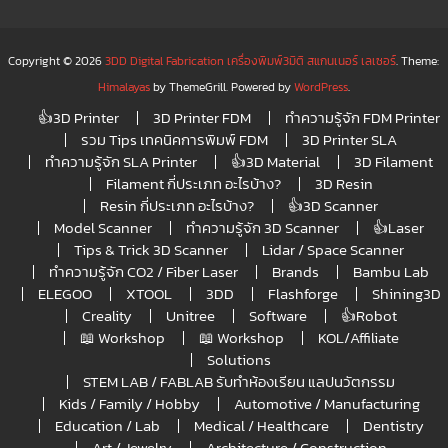
Copyright © 2026
3DD Digital Fabrication เครื่องพิมพ์3มิติ สแกนเนอร์ เลเซอร์
. Theme:
Himalayas
by ThemeGrill. Powered by
WordPress
.
👍3D Printer
3D Printer FDM
ทำความรู้จัก FDM Printer
รวม Tips เทคนิคการพิมพ์ FDM
3D Printer SLA
ทำความรู้จัก SLA Printer
👍3D Material
3D Filament
Filament กี่ประเภท อะไรบ้าง?
3D Resin
Resin กี่ประเภท อะไรบ้าง?
👍3D Scanner
Model Scanner
ทำความรู้จัก 3D Scanner
👍Laser
Tips & Trick 3D Scanner
Lidar / Space Scanner
ทำความรู้จัก CO2 / Fiber Laser
Brands
Bambu Lab
ELEGOO
XTOOL
3DD
Flashforge
Shining3D
Creality
Unitree
Software
👍Robot
📖 Workshop
📖 Workshop
KOL/Affiliate
Solutions
STEM LAB / FABLAB รับทำห้องเรียน แลปนวัตกรรม
Kids / Family / Hobby
Automotive / Manufacturing
Education / Lab
Medical / Healthcare
Dentistry
Art / Jewelry
Architecture / Construction