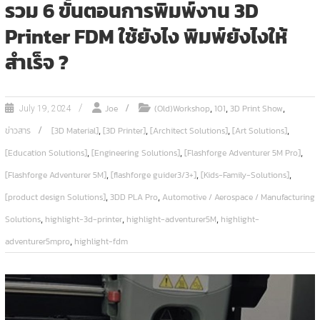
รวม 6 ขั้นตอนการพิมพ์งาน 3D
Printer FDM ใช้ยังไง พิมพ์ยังไงให้
สำเร็จ ?
,
,
,
Joe
(Old)Workshop
101
3D Print Show
July 19, 2024
,
,
,
,
ข่าวสาร
[3D Material]
[3D Printer]
[Architect Solutions]
[Art Solutions]
,
,
,
[Education Solutions]
[Engineering Solutions]
[Flashforge Adventurer 5M Pro]
,
,
,
[Flashforge Adventurer 5M]
[flashforge guider3/3+]
[Kids-Family-Solutions]
,
,
[product design Solutions]
3DD PLA Pro
Automotive / Aerospace / Manufacturing
,
,
,
Solutions
highlight-3d-printer
highlight-adventurer5M
highlight-
,
adventurer5mpro
highlight-fdm