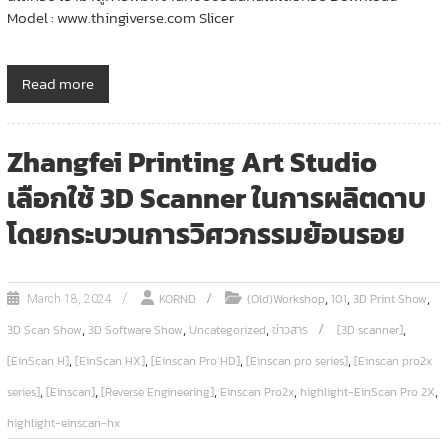
Model : www.thingiverse.com Slicer
Read more
Zhangfei Printing Art Studio
เลือกใช้ 3D Scanner ในการผลิตดาบ
โดยกระบวนการวิศวกรรมย้อนรอย
,
,
,
KORND
(Old)Workshop
101
3D Print Show
March 18, 2024
,
,
,
,
3D Scan Show
3D Software Show
Uncategorized
ข่าวสาร
[3D scanner]
,
,
,
,
[EinScan H]
[EinScan HX]
[Einscan Pro HD]
[Einscan pro series]
[Einscan pro2x
,
,
,
,
,
series]
[Einscan]
[Reverse Engineering]
Einscan Pro2x
highlight-EinScan Pro 2X
highlight-einscan-hx