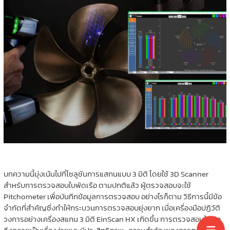
บทความนี้มุ่งเน้นไปที่โซลูชันการแสกนแบบ 3 มิติ โดยใช้ 3D Scanner
สำหรับการตรวจสอบใบพัดเรือ ตามปกติแล้ว ผู้ตรวจสอบจะใช้
Pitchometer เพื่อบันทึกข้อมูลการตรวจสอบ อย่างไรก็ตาม วิธีการนี้มีข้อ
จำกัดที่สำคัญซึ่งทำให้กระบวนการตรวจสอบยุ่งยาก เมื่อเครื่องมือปฏิวัติ
วงการอย่างเครื่องสแกน 3 มิติ EinScan HX เกิดขึ้น การตรวจสอบใบพัด