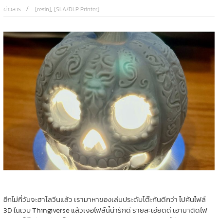
,
ข่าวสาร
[resin]
[SLA/DLP Printer]
อีกไม่กี่วันจะฮาโลวีนแล้ว เรามาหาของเล่นประดับโต๊ะกันดีกว่า ไปค้นไฟล์
3D ในเวบ Thingiverse แล้วเจอไฟล์นี้น่ารักดี รายละเอียดดี เอามาติดไฟ