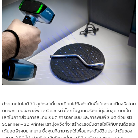
ด้วยเทคโนโลยี 3D อุปกรณ์ที่ยอดเยี่ยมได้ถือกำเนิดขึ้นในความเป็นจริงโดย
นักออกแบบมืออาชีพ และวิศวกรทั่วโลก ในฐานะบริษัทที่มุ่งมั่นสู่ความเป็น
เลิศในภาคส่วนการสแกน 3 มิติ การออกแบบ และการพิมพ์ 3 มิติ ด้วย 3D
SCanner – 3D Printer เรามุ่งหวังที่จะสร้างแรงบันดาลใจให้กับคุณด้วยไอ
เดียสุดพิเศษมากมาย ซึ่งคุณก็สามารถใช้เพื่อยกระดับชีวิตประจำวันของ
วงการ 3 มิติ ได้อย่างมีประสิทธิภาพ ในกรณีปัจจุบัน เราจะตรวจสอบ