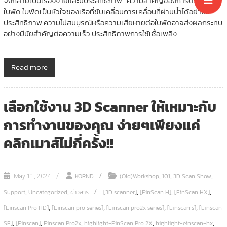
จึงกลายเป็นเรื่องง่ายและมีประสิทธิภาพ ความสำคัญของการตรวจสอบ
ใบพัด ใบพัดเป็นหัวใจของเรือที่ขับเคลื่อนการเคลื่อนที่ผ่านน้ำได้อย่างมี
ประสิทธิภาพ ความไม่สมบูรณ์หรือความเสียหายต่อใบพัดอาจส่งผลกระทบ
อย่างมีนัยสำคัญต่อความเร็ว ประสิทธิภาพการใช้เชื้อเพลิง
Read more
เลือกใช้งาน 3D Scanner ให้เหมาะกับ
การทำงานของคุณ ง่ายๆเพียงแค่
คลิกเมาส์ไม่กี่ครั้ง!!
,
,
,
KORND
(Old)Workshop
101
3D Scan Show
May 11, 2024
,
,
,
,
,
Support
Uncategorized
ข่าวสาร
[3D scanner]
[EinScan H]
[EinScan HX]
,
,
,
,
[Einscan Pro HD]
[Einscan pro series]
[Einscan pro2x series]
[Einscan s]
[Einscan
,
,
,
,
,
SE]
[Einscan]
Einscan Pro2x
highlight-EinScan Pro 2X
highlight-einscan-hx