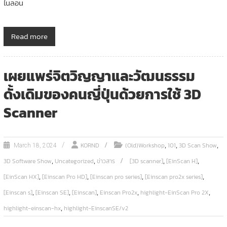
ไนลอน
Read more
เผยแพร่จิตวิญญาและวัฒนธรรม
ดั้งเดิมของคนญี่ปุ่นด้วยการใช้ 3D
Scanner
,
,
,
KORND
(Old)Workshop
101
3D Scan Show
March 18, 2024
,
,
,
,
3D Software Show
Uncategorized
ข่าวสาร
[3D scanner]
[EinScan H]
,
,
,
,
[EinScan HX]
[Einscan Pro HD]
[Einscan pro series]
[Einscan pro2x series]
,
,
,
,
,
[Einscan s]
[Einscan SE]
[Einscan]
Einscan Pro2x
highlight-EinScan Pro 2X
,
highlight-einscan-hx
highlight-EinscanSE/v2