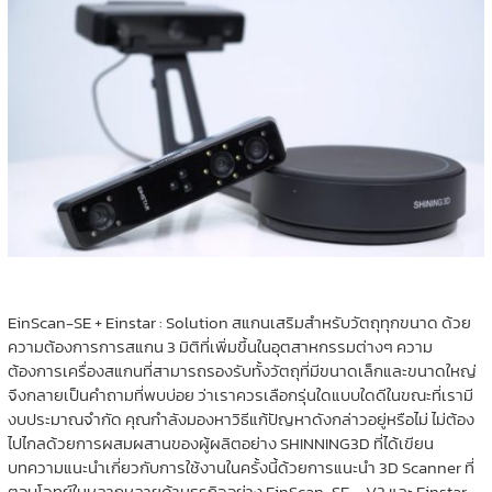
EinScan-SE + Einstar : Solution สแกนเสริมสำหรับวัตถุทุกขนาด ด้วย
ความต้องการการสแกน 3 มิติที่เพิ่มขึ้นในอุตสาหกรรมต่างๆ ความ
ต้องการเครื่องสแกนที่สามารถรองรับทั้งวัตถุที่มีขนาดเล็กและขนาดใหญ่
จึงกลายเป็นคำถามที่พบบ่อย ว่าเราควรเลือกรุ่นใดแบบใดดีในขณะที่เรามี
งบประมาณจำกัด คุณกำลังมองหาวิธีแก้ปัญหาดังกล่าวอยู่หรือไม่ ไม่ต้อง
ไปไกลด้วยการผสมผสานของผู้ผลิตอย่าง SHINNING3D ที่ได้เขียน
บทความแนะนำเกี่ยวกับการใช้งานในครั้งนี้ด้วยการแนะนำ 3D Scanner ที่
ตอบโจทย์ในหลากหลายด้านธุรกิจอย่าง EinScan-SE – V2 และ Einstar