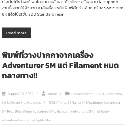
ประดับโต๊ะท่าจะดี พอโหลดมาแล้วเอาเข้า slicer ปรับขนาด ใส่ support
งานนี้อยากให้ผิวสวย ๆ ใช้เครื่องเรซิ่นพิมพ์ดีกว่า เลือกเครื่อง Sonic Mini
8K แล้วใช้เรซิ่น 3DD Standard resin
Read more
พิมพ์ที่วางปากกาจากเครื่อง
Adventurer 5M แต่ Filament หมด
กลางทาง!!
,
,
,
kanisar
(Old)Workshop
101
3D Print Show
August 20, 2024
,
,
,
3D Software Show
ข่าวสาร
[FDM Printer]
[filament]
[Flashforge Adventurer
,
,
,
5M Pro]
[Flashforge Adventurer 5M]
highlight-adventurer5M
highlight-
,
adventurer5mpro
highlight-fdm