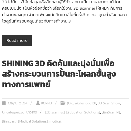
3D ได้มีการวิจัยข้อมูลเชิงลึกของผู้ใช้ทั่วโลกมาเป็นแบบสอบถามนี้ โดย
คอนเซปนี้จะเป็นหัวข้อที่ชื่อว่า เลือกใช้งาน 3D Scanner ให้เหมาะกับการ
ทำงานของคุณ ง่ายๆเพียงแค่คลิกเมาส์ไม่กี่ครั้ง!! หากว่าคุณกำลังมองหา
โซลูชันที่ครอบคลุมเกี่ยวกับการทำงาน 3
Read more
SHINING 3D คิดค้นและมุ่งมั่นเพื่อ
สร้างกระบวนการปั้นกะโหลกขั้นสูง
ทางการแพทย์
,
,
,
KORND
(Old)Workshop
101
3D Scan Show
May 8, 2024
,
,
,
,
Uncategorized
ข่าวสาร
[3D scanner]
[Education Solutions]
[EinScan H]
,
,
[Einscan]
[Medical Solutions]
medical