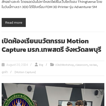
สักอย่างละค่ะ โดยแอดมินไปหาโหลดไฟล์ในเว๊บไซต์ของ Thingiverse โดย
ในวันนี้ทางเรา 3DD ได้ใช้เครื่อง FDM 3D Printer รุ่น Adventurer 5M
Read more
เปิดห้องเรียนนวัตกรรม Motion
Capture มรภ.เทพสตรี จังหวัดลพบุรี
,
,
,
Big
(Old)Workshop
classroom
review
August 20, 2024
ลูกค้า
[Motion Capture]