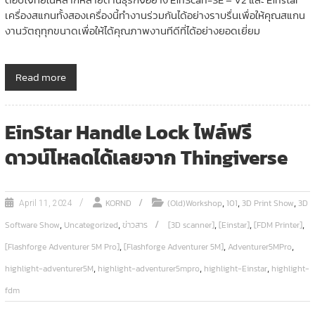
เครื่องสแกนทั้งสองเครื่องนี้ทำงานร่วมกันได้อย่างราบรื่นเพื่อให้คุณสแกน
งานวัตถุทุกขนาดเพื่อให้ได้คุณภาพงานทีดีที่ได้อย่างยอดเยี่ยม
Read more
EinStar Handle Lock ไฟล์ฟรี
ดาวน์โหลดได้เลยจาก Thingiverse
,
,
,
KORND
(Old)Workshop
101
3D Print Show
3D
April 11, 2024
,
,
,
,
,
Software Show
Uncategorized
ข่าวสาร
[3D scanner]
[Einstar]
[FDM Printer]
,
,
,
[Flashforge Adventurer 5M Pro]
[Flashforge Adventurer 5M]
Adventurer5MPro
,
,
,
highlight-adventurer5M
highlight-adventurer5mpro
highlight-Einstar
highlight-
fdm