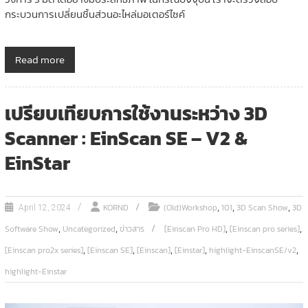
กระบวนการเปลี่ยนชิ้นส่วนอะไหล่มอเตอร์ไซค์
Read more
เปรียบเทียบการใช้งานระหว่าง 3D
Scanner : EinScan SE – V2 &
EinStar
,
,
,
KORND
(Old)Workshop
101
3D Scan Show
3D
April 12, 2024
,
,
,
,
Software Show
Uncategorized
ข่าวสาร
[Einscan Pro HD]
[Einscan pro series]
,
,
,
,
,
[Einscan pro2x series]
[Einscan SE]
[Einscan]
[Einstar]
highlight-EinscanSE/v2
highlight-Einstar