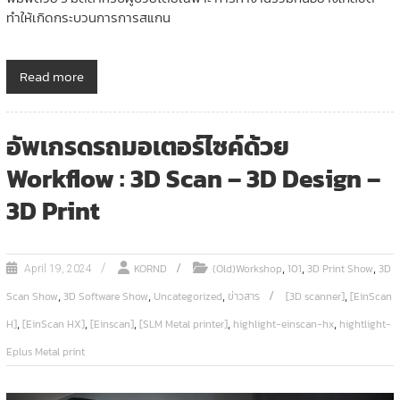
ทำให้เกิดกระบวนการการสแกน
Read more
อัพเกรดรถมอเตอร์ไซค์ด้วย
Workflow : 3D Scan – 3D Design –
3D Print
,
,
,
KORND
(Old)Workshop
101
3D Print Show
3D
April 19, 2024
,
,
,
,
Scan Show
3D Software Show
Uncategorized
ข่าวสาร
[3D scanner]
[EinScan
,
,
,
,
,
H]
[EinScan HX]
[Einscan]
[SLM Metal printer]
highlight-einscan-hx
hightlight-
Eplus Metal print