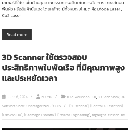
เลเซอร์ที่ใช้งานในด้านอุตสาหกรรมการผลิตเช่นการตัด การแกะสลักบน
พื้นผิว หรือสินค้านั่นเอง โดยหลักจะมีทั้งหมด 3โหมด คือ Diode Laser ,
Co2 Laser
Read more
3D Scanner ใช้ตรวจสอบ
ประสิทธิภาพใบพัดเรือ ที่มีคุณภาพสูง
และประหยัดเวลา
,
,
,
KORND
(Old)Workshop
101
3D Scan Show
3D
June 6, 2024
,
,
,
,
Software Show
Uncategorized
ข่าวสาร
[3D scanner]
[Control X Essentials]
,
,
,
[EinScan HX]
[Geomagic Essential]
[Reverse Engineering]
highlight-einscan-hx