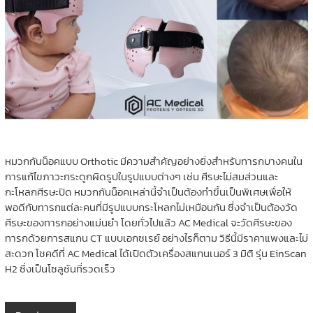
หมวกกันน็อคแบบ Orthotic มีความสำคัญอย่างยิ่งสำหรับทารกบางคนใน
การแก้ไขภาวะกระดูกผิดรูปในรูปแบบต่างๆ เช่น ศีรษะไม่สมส่วนและ
กะโหลกศีรษะปิด หมวกกันน็อคเหล่านี้จำเป็นต้องทำขึ้นเป็นพิเศษเพื่อให้
พอดีกับทารกแต่ละคนที่มีรูปแบบกระโหลกไม่เหมือนกัน ซึ่งจำเป็นต้องวัด
ศีรษะของทารกอย่างแม่นยำ โดยทั่วไปแล้ว AC Medical จะวัดศีรษะของ
ทารกด้วยการสแกน CT แบบเอกซเรย์ อย่างไรก็ตาม วิธีนี้มีราคาแพงและไม่
สะดวก โชคดีที่ AC Medical ได้เปิดตัวเครื่องสแกนเนอร์ 3 มิติ รุ่น EinScan
H2 ซึ่งเป็นโซลูชันที่รวดเร็ว