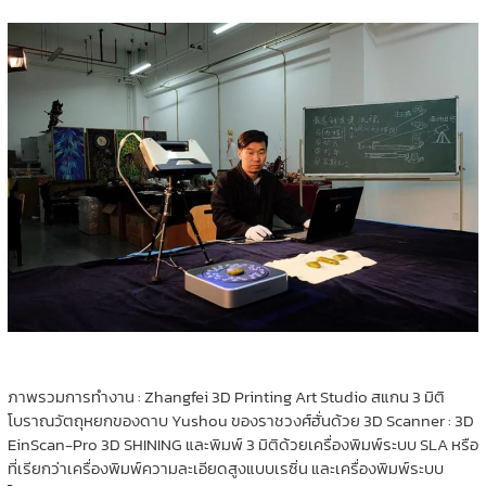
ภาพรวมการทำงาน : Zhangfei 3D Printing Art Studio สแกน 3 มิติ
โบราณวัตถุหยกของดาบ Yushou ของราชวงศ์ฮั่นด้วย 3D Scanner : 3D
EinScan-Pro 3D SHINING และพิมพ์ 3 มิติด้วยเครื่องพิมพ์ระบบ SLA หรือ
ที่เรียกว่าเครื่องพิมพ์ความละเอียดสูงแบบเรซิ่น และเครื่องพิมพ์ระบบ