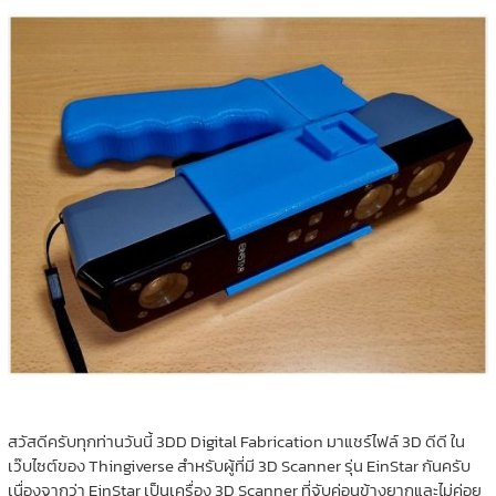
สวัสดีครับทุกท่านวันนี้ 3DD Digital Fabrication มาแชร์ไฟล์ 3D ดีดี ใน
เว๊บไซต์ของ Thingiverse สำหรับผู้ที่มี 3D Scanner รุ่น EinStar กันครับ
เนื่องจากว่า EinStar เป็นเครื่อง 3D Scanner ที่จับค่อนข้างยากและไม่ค่อย