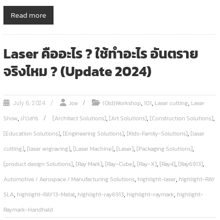
Read more
Laser คืออะไร ? ใช้ทำอะไร อันตราย
จริงไหม ? (Update 2024)
,
,
,
Joe
(Old)Workshop
101
Laser cutting
Laser
July 6, 2024
,
,
,
,
Show
ข่าวสาร
[Architect Solutions]
[Art Solutions]
[Construction Solutions]
,
,
,
[Education Solutions]
[Engineering Solutions]
[Kids-Family-Solutions]
[laser
,
,
,
,
,
cutting]
[laser engraving]
[Laser Machine]
[Laser]
[Packaging Solutions]
,
,
,
,
,
,
[product design Solutions]
[Ray Mark]
[Ray-Cube]
[Ray-X]
[Ray4]
[Ray6913]
,
,
Automotive / Aerospace / Manufacturing Solutions
highlight-laser
highlight-RAY
,
,
,
,
SLA
highlight-RAY13-Metal
highlight-ray6913
highlight-raymark
highlight-
Raymark-Handheld