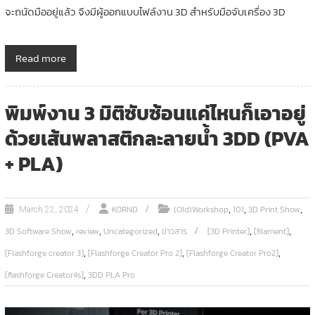
จะถนัดมืออยู่แล้ว จึงมีผู้ออกแบบไฟล์งาน 3D สำหรับมือจับเครื่อง 3D
Read more
พิมพ์งาน 3 มิติซับซ้อนแค่ไหนก็เอาอยู่
ด้วยเส้นพลาสติกละลายน้ำ 3DD (PVA
+ PLA)
,
,
,
KORND
(Old)Workshop
101
3D Print Show
March 22, 2024
,
,
,
,
,
3D Software Show
review
Uncategorized
ข่าวสาร
[3D Printer]
[filament]
,
,
,
[Flashforge creator 3]
[Flashforge Creator Pro 2]
[Flashforge Creator Pro2]
,
[flashforge Creator4s]
3DD PLA Pro